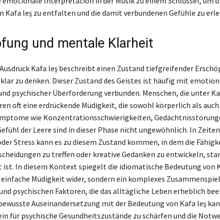
e emotionale Interpretation in der Musik zu einem Schlüssel, um di
 Kafa leş zu entfalten und die damit verbundenen Gefühle zu erle
fung und mentale Klarheit
 Ausdruck Kafa leş beschreibt einen Zustand tiefgreifender Ersch
lar zu denken. Dieser Zustand des Geistes ist häufig mit emotion
nd psychischer Überforderung verbunden. Menschen, die unter Kaf
ren oft eine erdrückende Müdigkeit, die sowohl körperlich als auch g
ymptome wie Konzentrationsschwierigkeiten, Gedächtnisstörunge
efühl der Leere sind in dieser Phase nicht ungewöhnlich. In Zeite
er Stress kann es zu diesem Zustand kommen, in dem die Fähigke
scheidungen zu treffen oder kreative Gedanken zu entwickeln, sta
 ist. In diesem Kontext spiegelt die idiomatische Bedeutung von K
e einfache Müdigkeit wider, sondern ein komplexes Zusammenspie
nd psychischen Faktoren, die das alltägliche Leben erheblich bee
bewusste Auseinandersetzung mit der Bedeutung von Kafa leş kan
in für psychische Gesundheitszustände zu schärfen und die Notw