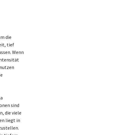
um die
t, tief
ussen. Wenn
ntensität
 nutzen
ße
ma
ionen sind
, die viele
n liegt in
zustellen.