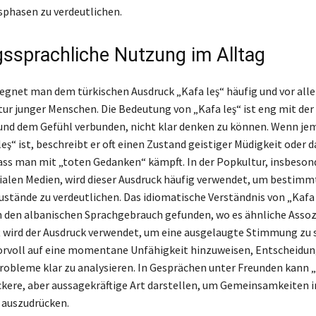
phasen zu verdeutlichen.
sprachliche Nutzung im Alltag
egnet man dem türkischen Ausdruck „Kafa leş“ häufig und vor alle
ur junger Menschen. Die Bedeutung von „Kafa leş“ ist eng mit der
nd dem Gefühl verbunden, nicht klar denken zu können. Wenn je
leş“ ist, beschreibt er oft einen Zustand geistiger Müdigkeit oder d
s man mit „toten Gedanken“ kämpft. In der Popkultur, insbesond
ialen Medien, wird dieser Ausdruck häufig verwendet, um bestimm
stände zu verdeutlichen. Das idiomatische Verständnis von „Kafa 
n den albanischen Sprachgebrauch gefunden, wo es ähnliche Asso
ft wird der Ausdruck verwendet, um eine ausgelaugte Stimmung zu 
rvoll auf eine momentane Unfähigkeit hinzuweisen, Entscheidun
Probleme klar zu analysieren. In Gesprächen unter Freunden kann „
ckere, aber aussagekräftige Art darstellen, um Gemeinsamkeiten 
 auszudrücken.