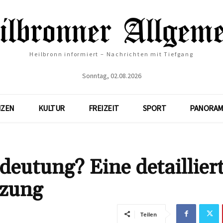
Heilbronn informiert – Nachrichten mit Tiefgang
Sonntag, 02.08.2026
NZEN
KULTUR
FREIZEIT
SPORT
PANORAM
edeutung? Eine detaillier
tzung
Teilen