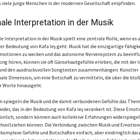
 viele junge Menschen in der modernen Gesellschaft empfinden.
ale Interpretation in der Musik
e Interpretation in der Musik spielt eine zentrale Rolle, wenn es 
r Bedeutung von Kafa leş geht. Musik hat die einzigartige Fähigkei
Emotionen zu wecken und das autonome Nervensystem zu beeinfl
ong hören, können sie oft Gänsehautgefühle erleben, die mit der I
 und den ausdrucksvollen Songtexten zusammenhängen. Künstler
ale Dimension, um eine Botschaft zu vermitteln, die über die blo
r Worte hinausgeht.
len spiegeln die Musik und die damit verbundenen Gefühle das The
ider, das in der Bedeutung von Kafa leş verankert ist. Diese Emot
sönlich, sondern können auch kollektive Erfahrungen widerspiegeln
vollziehen können. Die Verbindung zwischen Musik und Emotione
, komplexe Gefühle und Botschaften einfach, aber eindringlich dar