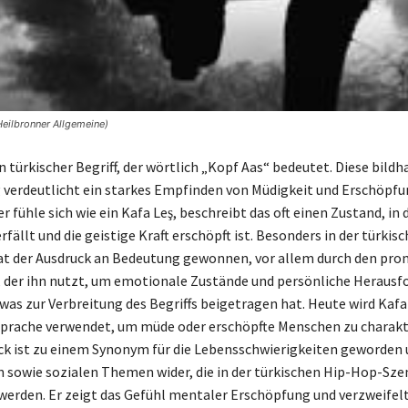
Heilbronner Allgemeine)
in türkischer Begriff, der wörtlich „Kopf Aas“ bedeutet. Diese bildh
verdeutlicht ein starkes Empfinden von Müdigkeit und Erschöpf
r fühle sich wie ein Kafa Leş, beschreibt das oft einen Zustand, in
ällt und die geistige Kraft erschöpft ist. Besonders in der türkis
at der Ausdruck an Bedeutung gewonnen, vor allem durch den pr
 der ihn nutzt, um emotionale Zustände und persönliche Heraus
was zur Verbreitung des Begriffs beigetragen hat. Heute wird Kafa 
Sprache verwendet, um müde oder erschöpfte Menschen zu charakte
ck ist zu einem Synonym für die Lebensschwierigkeiten geworden 
en sowie sozialen Themen wider, die in der türkischen Hip-Hop-Sze
werden. Er zeigt das Gefühl mentaler Erschöpfung und verzweifel