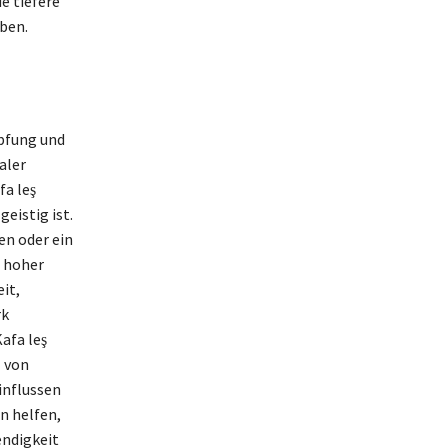
e tiefere
ben.
öpfung und
aler
a leş
eistig ist.
n oder ein
n hoher
it,
rk
afa leş
l von
influssen
n helfen,
endigkeit