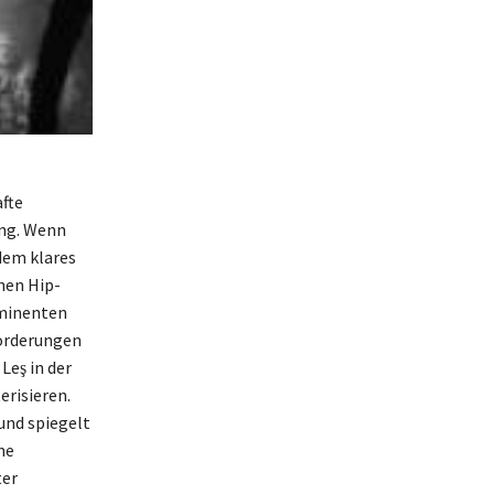
afte
ung. Wenn
 dem klares
chen Hip-
ominenten
forderungen
Leş in der
risieren.
und spiegelt
ne
ter