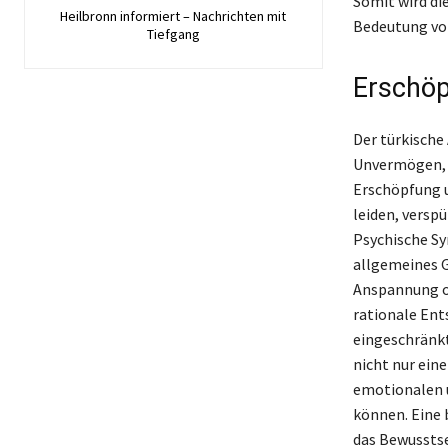
Somit wird di
Heilbronn informiert – Nachrichten mit
Bedeutung von
Tiefgang
Erschöp
Der türkische
Unvermögen, k
Erschöpfung u
leiden, verspü
Psychische S
allgemeines G
Anspannung od
rationale Ent
eingeschränkt
nicht nur ein
emotionalen u
können. Eine 
das Bewusstse