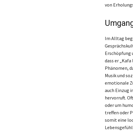
von Erholungs
Umgangs
Im Alltag beg
Gesprächskult
Erschöpfung u
dass er „Kafa 
Phänomen, das
Musik und soz
emotionale Zu
auch Einzug i
hervorruft. O
oder um humo
treffen oder 
somit eine lo
Lebensgefühl