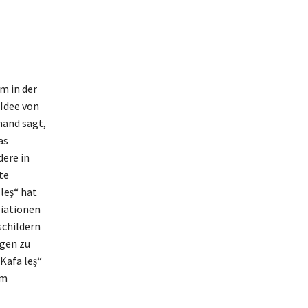
m in der
 Idee von
mand sagt,
as
ere in
te
leş“ hat
ziationen
schildern
gen zu
Kafa leş“
im