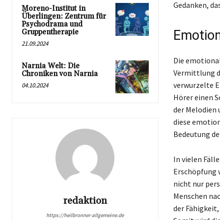
Gedanken, das
Moreno-Institut in
Überlingen: Zentrum für
Psychodrama und
Gruppentherapie
Emotion
21.09.2024
Die emotional
Narnia Welt: Die
Vermittlung de
Chroniken von Narnia
verwurzelte 
04.10.2024
Hörer einen S
der Melodien
diese emotion
Bedeutung de
In vielen Fäl
Erschöpfung w
nicht nur per
Menschen nach
redaktion
der Fähigkeit
https://heilbronner-allgemeine.de