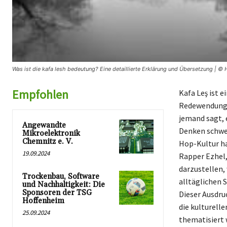
Was ist die kafa lesh bedeutung? Eine detaillierte Erklärung und Übersetzung | © 
Empfohlen
Kafa Leş ist e
Redewendung 
jemand sagt, e
Angewandte
Denken schwerf
Mikroelektronik
Chemnitz e. V.
Hop-Kultur h
19.09.2024
Rapper Ezhel,
darzustellen, 
Trockenbau, Software
alltäglichen 
und Nachhaltigkeit: Die
Sponsoren der TSG
Dieser Ausdru
Hoffenheim
die kulturell
25.09.2024
thematisiert 