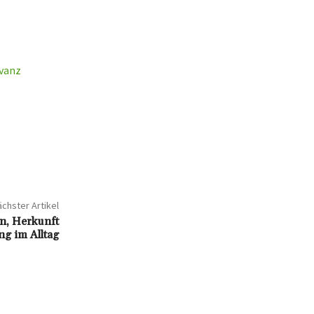
evanz
chster Artikel
on, Herkunft
g im Alltag