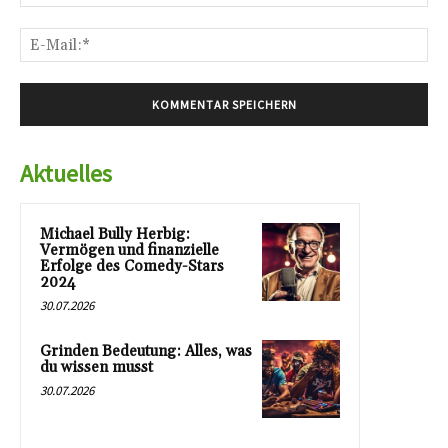
E-
Mai
Aktuelles
Michael Bully Herbig:
Vermögen und finanzielle
Erfolge des Comedy-Stars
2024
30.07.2026
Grinden Bedeutung: Alles, was
du wissen musst
30.07.2026