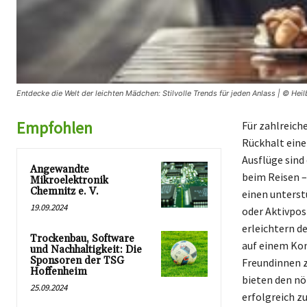
Entdecke die Welt der leichten Mädchen: Stilvolle Trends für jeden Anlass | © Hei
Empfohlen
Für zahlreich
Rückhalt eine
Ausflüge sind
Angewandte
beim Reisen –
Mikroelektronik
Chemnitz e. V.
einen unterst
19.09.2024
oder Aktivpo
erleichtern d
Trockenbau, Software
auf einem Kon
und Nachhaltigkeit: Die
Sponsoren der TSG
Freundinnen z
Hoffenheim
bieten den nö
25.09.2024
erfolgreich z