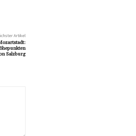
chster Artikel
Mozartstadt:
Höhepunkten
on Salzburg