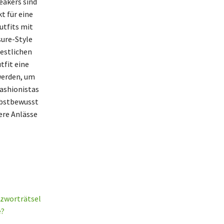
eakers sind
t für eine
utfits mit
sure-Style
festlichen
tfit eine
werden, um
Fashionistas
elbstbewusst
dere Anlässe
uzworträtsel
e?