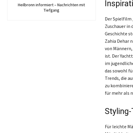
Inspira
Heilbronn informiert – Nachrichten mit
Tiefgang
Der Spielfilm 
Zuschauer in 
Geschichte ste
Zahia Dehar n
von Männern, 
ist. Der Yach
im jugendlich
das sowohl fü
Trends, die a
zu kombiniere
für mehr als 
Styling-
Für leichte Mä