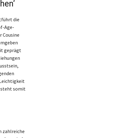
hen‘
tführt die
of-Age-
er Cousine
, umgeben
it geprägt
eziehungen
usstsein,
egenden
Leichtigkeit
 steht somit
h zahlreiche