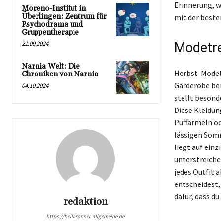
Erinnerung, w
Moreno-Institut in
Überlingen: Zentrum für
mit der beste
Psychodrama und
Gruppentherapie
21.09.2024
Modetre
Narnia Welt: Die
Herbst-Modetr
Chroniken von Narnia
Garderobe ber
04.10.2024
stellt besond
Diese Kleidun
Puffärmeln od
lässigen Somme
liegt auf ein
unterstreiche
jedes Outfit 
entscheidest,
dafür, dass du
redaktion
https://heilbronner-allgemeine.de