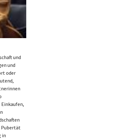
schaft und
gen und
ort oder
eutend,
rtnerinnen
p
 Einkaufen,
en
dschaften
r Pubertät
 in