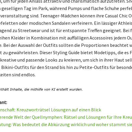
, um für jeden Anlass attraktiv und charismatisch aufzutreten. Sn
en geselligen Tag im Park, während Pumps und flache Schuhe perfek
veranstaltung sind. Teenager-Mädchen können ihre Casual Chic O
efeletten oder modischen Sandalen verfeinern. Ein lässiger Athlei
agend zu Streetwear und ist für entspannte Treffen geeignet. Bei 
eihen Kleider in Kombination mit auffälligen Accessoires jedem Ou
. Bei der Auswahl der Outfits sollten die Proportionen beachtet 
t zu gewährleisten. Dieser Styling Guide bietet Modetipps, die es 
kreative und passende Looks zu kreieren, um sich in ihrer Haut s
 Bikini-Outfits für den Strand bis hin zu Petite-Outfits für beson
eiten sind endlos.
ant:
schaft: Kreuzworträtsel Lösungen auf einen Blick
ierende Welt der Quellnymphen: Rätsel und Lösungen für Ihre Kre
ung: Was bedeutet die Abkürzung wirklich und woher stammt si