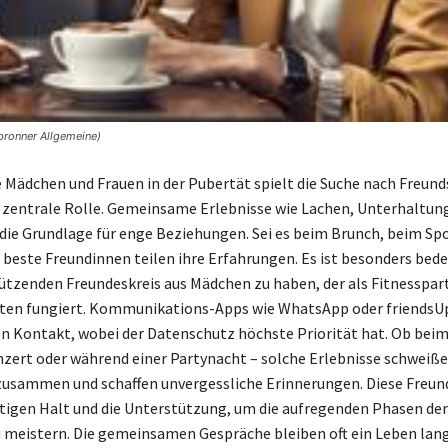
lbronner Allgemeine)
e Mädchen und Frauen in der Pubertät spielt die Suche nach Freund
 zentrale Rolle. Gemeinsame Erlebnisse wie Lachen, Unterhaltun
 die Grundlage für enge Beziehungen. Sei es beim Brunch, beim Sp
 beste Freundinnen teilen ihre Erfahrungen. Es ist besonders bed
ützenden Freundeskreis aus Mädchen zu haben, der als Fitnesspa
sten fungiert. Kommunikations-Apps wie WhatsApp oder friendsU
en Kontakt, wobei der Datenschutz höchste Priorität hat. Ob beim
zert oder während einer Partynacht – solche Erlebnisse schweiß
usammen und schaffen unvergessliche Erinnerungen. Diese Freun
tigen Halt und die Unterstützung, um die aufregenden Phasen de
u meistern. Die gemeinsamen Gespräche bleiben oft ein Leben lang