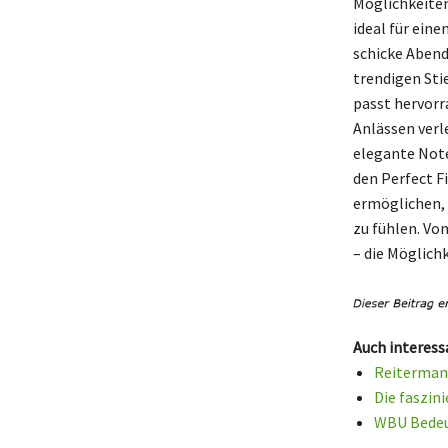
Möglichkeiten
ideal für ein
schicke Abend
trendigen Sti
passt hervorr
Anlässen verl
elegante Note
den Perfect Fi
ermöglichen, 
zu fühlen. Von
– die Möglichk
Auch interess
Reitermann
Die faszin
WBU Bedeut