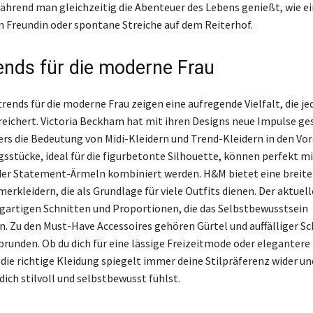
ährend man gleichzeitig die Abenteuer des Lebens genießt, wie e
n Freundin oder spontane Streiche auf dem Reiterhof.
nds für die moderne Frau
ends für die moderne Frau zeigen eine aufregende Vielfalt, die jed
eichert. Victoria Beckham hat mit ihren Designs neue Impulse ge
ers die Bedeutung von Midi-Kleidern und Trend-Kleidern in den Vo
gsstücke, ideal für die figurbetonte Silhouette, können perfekt mi
er Statement-Ärmeln kombiniert werden. H&M bietet eine breite
rkleidern, die als Grundlage für viele Outfits dienen. Der aktuel
zigartigen Schnitten und Proportionen, die das Selbstbewusstsein
n. Zu den Must-Have Accessoires gehören Gürtel und auffälliger Sc
abrunden. Ob du dich für eine lässige Freizeitmode oder eleganter
 die richtige Kleidung spiegelt immer deine Stilpräferenz wider un
 dich stilvoll und selbstbewusst fühlst.