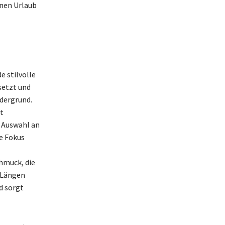
inen Urlaub
e stilvolle
setzt und
rdergrund.
t
 Auswahl an
le Fokus
hmuck, die
e Längen
d sorgt