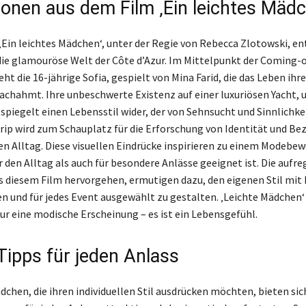
tionen aus dem Film ‚Ein leichtes Mädc
‚Ein leichtes Mädchen‘, unter der Regie von Rebecca Zlotowski, en
die glamouröse Welt der Côte d’Azur. Im Mittelpunkt der Coming-
ht die 16-jährige Sofia, gespielt von Mina Farid, die das Leben ihr
achahmt. Ihre unbeschwerte Existenz auf einer luxuriösen Yacht
spiegelt einen Lebensstil wider, der von Sehnsucht und Sinnlichke
ttrip wird zum Schauplatz für die Erforschung von Identität und B
en Alltag. Diese visuellen Eindrücke inspirieren zu einem Modebew
r den Alltag als auch für besondere Anlässe geeignet ist. Die aufr
us diesem Film hervorgehen, ermutigen dazu, den eigenen Stil mit 
n und für jedes Event ausgewählt zu gestalten. ‚Leichte Mädchen‘
nur eine modische Erscheinung – es ist ein Lebensgefühl.
Tipps für jeden Anlass
dchen, die ihren individuellen Stil ausdrücken möchten, bieten sic