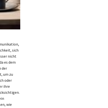
mmunikation,
chkeit, sich
sser nicht
 da es dem
n der
t, um zu
ich oder
r ihre
cksichtigen.
ein
en, wie