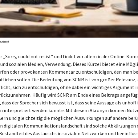
meine)
r „Sorry, could not resist“ und findet vor allem in der Online-Ko
 und sozialen Medien, Verwendung. Dieses Kürzel bietet eine Mögli
arfen oder provokanten Kommentar zu entschuldigen, den man be
ntlichen sollen. Die Bedeutung von SCNR ist von großer Relevanz,
icht, sich zu entschuldigen, ohne dabei ein wichtiges Argument i
rückzunehmen. Häufig wird SCNR am Ende eines Beitrags angefüg
 dass der Sprecher sich bewusst ist, dass seine Aussage als unhöfl
 interpretiert werden könnte. Mit diesem Akronym können Nutze
ern und gleichzeitig die möglichen Auswirkungen auf andere berü
en digitalen Kommunikationslandschaft sind solche Abkürzungen 
Bestandteil des Austauschs in sozialen Netzwerken und beeinfluss