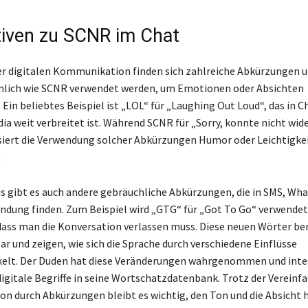
tiven zu SCNR im Chat
r digitalen Kommunikation finden sich zahlreiche Abkürzungen u
hnlich wie SCNR verwendet werden, um Emotionen oder Absichten
Ein beliebtes Beispiel ist „LOL“ für „Laughing Out Loud“, das in C
dia weit verbreitet ist. Während SCNR für „Sorry, konnte nicht wi
isiert die Verwendung solcher Abkürzungen Humor oder Leichtigkei
.
s gibt es auch andere gebräuchliche Abkürzungen, die in SMS, Wh
ndung finden. Zum Beispiel wird „GTG“ für „Got To Go“ verwende
dass man die Konversation verlassen muss. Diese neuen Wörter be
ar und zeigen, wie sich die Sprache durch verschiedene Einflüsse
kelt. Der Duden hat diese Veränderungen wahrgenommen und inte
gitale Begriffe in seine Wortschatzdatenbank. Trotz der Vereinf
 durch Abkürzungen bleibt es wichtig, den Ton und die Absicht h