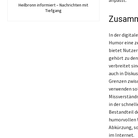
Heilbronn informiert – Nachrichten mit
Tiefgang
Zusamm
In der digita
Humor eine ze
bietet Nutzer
gehört zu den
verbreitet si
auch in Diskus
Grenzen zwisc
verwenden sol
Missverständ
in der schnell
Bestandteil d
humorvollen W
Abkürzung, so
im Internet.