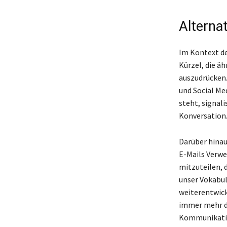
Alterna
Im Kontext de
Kürzel, die ä
auszudrücken. 
und Social Me
steht, signal
Konversation
Darüber hinau
E-Mails Verwe
mitzuteilen, 
unser Vokabul
weiterentwic
immer mehr di
Kommunikation