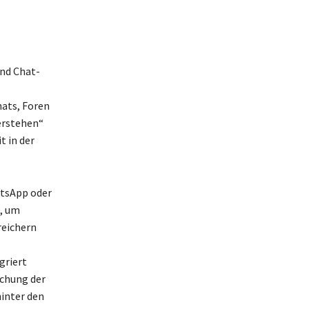
nd Chat-
hats, Foren
derstehen“
t in der
atsApp oder
t, um
reichern
griert
achung der
inter den