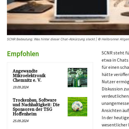
SCNR Bedeutung: Was hinter dieser Chat-Abkürzung steckt | © Heilbronner Allge
Empfohlen
SCNR steht fü
etwa in Chats
für einen sch
Angewandte
hätte veröffe
Mikroelektronik
Chemnitz e. V.
Nutzer ermögl
19.09.2024
Diskussion zu
verdeutlichen,
Trockenbau, Software
unangemessen
und Nachhaltigkeit: Die
Sponsoren der TSG
Ansichten äuß
Hoffenheim
In der heutig
25.09.2024
wesentlicher 