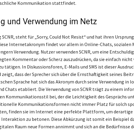
chliche Kommunikation stattfindet.
g und Verwendung im Netz
 SCNR, steht für „Sorry, Could Not Resist“ und hat ihren Ursprung
iese Internetakronym findet vor allem in Online-Chats, sozialen
engern Verwendung. Nutzer verwenden SCNR, um eine Entschuldig
egten Kommentar oder Scherz auszudrücken, da sie einfach nicht
u tätigen. In Diskussionsforen, E-Mails und SMS ist dieser Ausdruc
 zeigt, dass der Sprecher sich über die Ernsthaftigkeit seines Bei
eutschen Sprache hat sich das Akronym durch seine Verwendung in l
d Chats etabliert. Die Verwendung von SCNR trägt zu einem info
en Kommunikationsstil bei, der die Leichtigkeit des Gesprächs unt
itionelle Kommunikationsformen nicht immer Platz für solch sp
ten, finden sie im Internet eine perfekte Plattform, um derartig
Interaktion zu betonen. Diese Abkürzung ist somit ein Beispiel da
gitalen Raum neue Formen annimmt und sich an die Bedürfnisse d