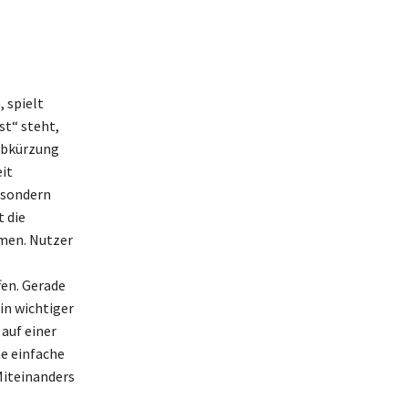
 spielt
st“ steht,
 Abkürzung
it
 sondern
t die
men. Nutzer
en. Gerade
ein wichtiger
auf einer
e einfache
Miteinanders