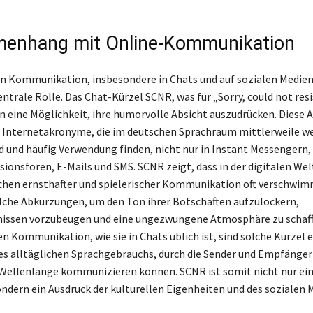
enhang mit Online-Kommunikation
len Kommunikation, insbesondere in Chats und auf sozialen Medien,
ntrale Rolle. Das Chat-Kürzel SCNR, was für „Sorry, could not resi
n eine Möglichkeit, ihre humorvolle Absicht auszudrücken. Diese
 Internetakronyme, die im deutschen Sprachraum mittlerweile we
nd und häufig Verwendung finden, nicht nur in Instant Messengern,
sionsforen, E-Mails und SMS. SCNR zeigt, dass in der digitalen Wel
hen ernsthafter und spielerischer Kommunikation oft verschwim
che Abkürzungen, um den Ton ihrer Botschaften aufzulockern,
nissen vorzubeugen und eine ungezwungene Atmosphäre zu schaff
en Kommunikation, wie sie in Chats üblich ist, sind solche Kürzel 
es alltäglichen Sprachgebrauchs, durch die Sender und Empfänger 
ellenlänge kommunizieren können. SCNR ist somit nicht nur ein
ndern ein Ausdruck der kulturellen Eigenheiten und des sozialen 