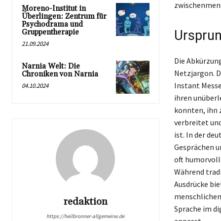
zwischenmens
Moreno-Institut in
Überlingen: Zentrum für
Psychodrama und
Gruppentherapie
Ursprun
21.09.2024
Die Abkürzung
Narnia Welt: Die
Netzjargon. D
Chroniken von Narnia
Instant Mess
04.10.2024
ihren unüberl
konnten, ihn z
verbreitet und
ist. In der d
Gesprächen un
oft humorvoll
Während trad
Ausdrücke bie
menschlichen 
redaktion
Sprache im di
https://heilbronner-allgemeine.de
anpasst.