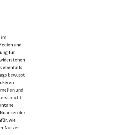
 im
 Medien und
ung für
 widerstehen
k ebenfalls
trags bewusst
ockeren
rmellen und
erstreicht.
ontane
e Nuancen der
für, wie
er Nutzer