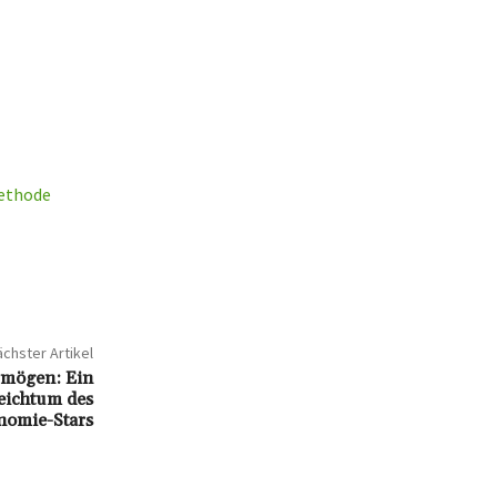
Methode
chster Artikel
rmögen: Ein
Reichtum des
nomie-Stars