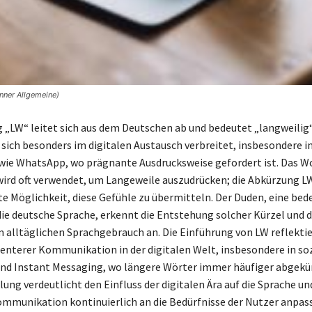
onner Allgemeine)
 „LW“ leitet sich aus dem Deutschen ab und bedeutet „langweilig“
sich besonders im digitalen Austausch verbreitet, insbesondere in
ie WhatsApp, wo prägnante Ausdrucksweise gefordert ist. Das W
wird oft verwendet, um Langeweile auszudrücken; die Abkürzung LW
e Möglichkeit, diese Gefühle zu übermitteln. Der Duden, eine be
die deutsche Sprache, erkennt die Entstehung solcher Kürzel und 
alltäglichen Sprachgebrauch an. Die Einführung von LW reflektie
zienterer Kommunikation in der digitalen Welt, insbesondere in so
nd Instant Messaging, wo längere Wörter immer häufiger abgekü
ung verdeutlicht den Einfluss der digitalen Ära auf die Sprache und
Kommunikation kontinuierlich an die Bedürfnisse der Nutzer anpass