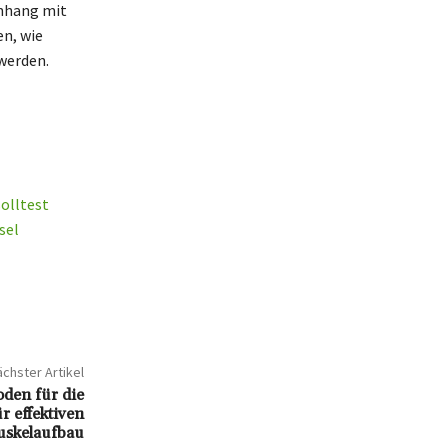
nhang mit
n, wie
werden.
solltest
sel
chster Artikel
den für die
ür effektiven
skelaufbau