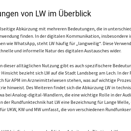
ngen von LW im Überblick
ielseitige Abkürzung mit mehreren Bedeutungen, die in unterschie
wendung finden. In der digitalen Kommunikation, insbesondere i
en wie WhatsApp, steht LW häufig für „langweilig“. Diese Verwen
chnelle und informelle Natur des digitalen Austausches wider.
 dieser alltäglichen Nutzung gibt es auch spezifischere Bedeutun
 Hinsicht bezieht sich LW auf die Stadt Landsberg am Lech. In der
h für APM im Arzneimittelwesen stehen, was auf wichtige Prozess
ie hinweist. Des Weiteren findet sich die Abkürzung LW in techni
wa bei Analog-digital-Wandlern, die eine wichtige Rolle in der Aud
 in der Rundfunktechnik hat LW eine Bezeichnung für Lange Welle, 
für UKW, KW und MW umfasst, die von verschiedenen Rundfunkse