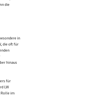
nn die
besondere in
die oft für
henden
r
ber hinaus
ers für
ird LW
 Rolle im