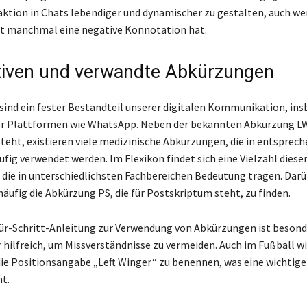
raktion in Chats lebendiger und dynamischer zu gestalten, auch we
st manchmal eine negative Konnotation hat.
tiven und verwandte Abkürzungen
ind ein fester Bestandteil unserer digitalen Kommunikation, ins
r Plattformen wie WhatsApp. Neben der bekannten Abkürzung LW, 
steht, existieren viele medizinische Abkürzungen, die in entsprec
fig verwendet werden. Im Flexikon findet sich eine Vielzahl diese
die in unterschiedlichsten Fachbereichen Bedeutung tragen. Darü
 häufig die Abkürzung PS, die für Postskriptum steht, zu finden.
für-Schritt-Anleitung zur Verwendung von Abkürzungen ist besond
 hilfreich, um Missverständnisse zu vermeiden. Auch im Fußball w
ie Positionsangabe „Left Winger“ zu benennen, was eine wichtige
t.