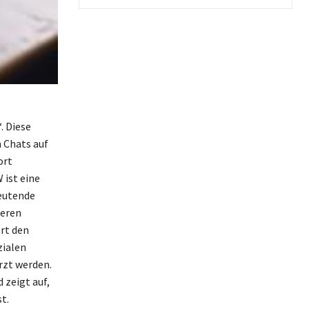
. Diese
 Chats auf
ort
 ist eine
deutende
deren
rt den
zialen
rzt werden.
 zeigt auf,
t.