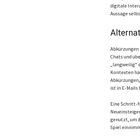
digitale Inte
Aussage selb
Alterna
Abkürzungen s
Chats und übe
„langweilig“ 
Kontexten häu
Abkürzungen, 
ist in E-Mails
Eine Schritt-
Neueinsteiger
genutzt, um d
Spiel einnimm