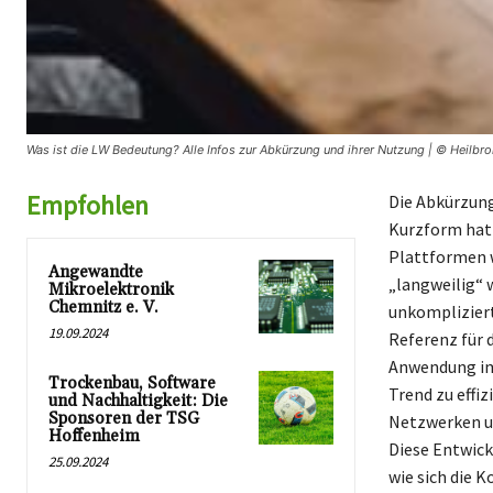
Was ist die LW Bedeutung? Alle Infos zur Abkürzung und ihrer Nutzung | © Heilbr
Empfohlen
Die Abkürzung
Kurzform hat 
Plattformen w
Angewandte
„langweilig“ 
Mikroelektronik
Chemnitz e. V.
unkompliziert
19.09.2024
Referenz für 
Anwendung im 
Trockenbau, Software
Trend zu effi
und Nachhaltigkeit: Die
Sponsoren der TSG
Netzwerken u
Hoffenheim
Diese Entwickl
25.09.2024
wie sich die 