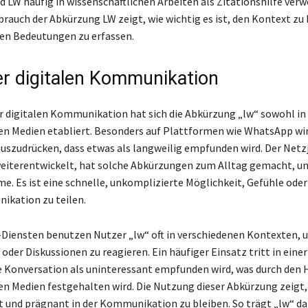
 LW häufig in wissenschaftlichen Arbeiten als Zitationshilfe verw
ebrauch der Abkürzung LW zeigt, wie wichtig es ist, den Kontext zu
gen Bedeutungen zu erfassen.
er digitalen Kommunikation
er digitalen Kommunikation hat sich die Abkürzung „lw“ sowohl in 
len Medien etabliert. Besonders auf Plattformen wie WhatsApp wir
uszudrücken, dass etwas als langweilig empfunden wird. Der Netz
weiterentwickelt, hat solche Abkürzungen zum Alltag gemacht, und
e. Es ist eine schnelle, unkomplizierte Möglichkeit, Gefühle od
ikation zu teilen.
Diensten benutzen Nutzer „lw“ oft in verschiedenen Kontexten, 
der Diskussionen zu reagieren. Ein häufiger Einsatz tritt in einer
ine Konversation als uninteressant empfunden wird, was durch den
len Medien festgehalten wird. Die Nutzung dieser Abkürzung zeigt,
ent und prägnant in der Kommunikation zu bleiben. So trägt „lw“ daz