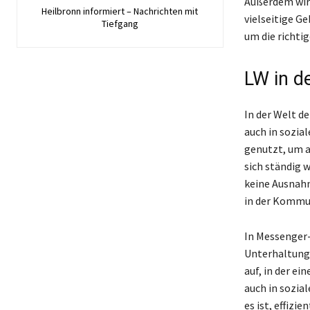
Außerdem wird
Heilbronn informiert – Nachrichten mit
vielseitige G
Tiefgang
um die richti
LW in d
In der Welt d
auch in sozia
genutzt, um a
sich ständig 
keine Ausnahm
in der Kommun
In Messenger-
Unterhaltung o
auf, in der e
auch in sozia
es ist, effizi