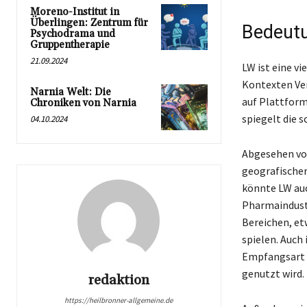
Moreno-Institut in
Überlingen: Zentrum für
Bedeutu
Psychodrama und
Gruppentherapie
21.09.2024
LW ist eine v
Kontexten Ver
Narnia Welt: Die
auf Plattform
Chroniken von Narnia
spiegelt die s
04.10.2024
Abgesehen von
geografischer
könnte LW auc
Pharmaindustr
Bereichen, et
spielen. Auch
Empfangsart 
genutzt wird.
redaktion
https://heilbronner-allgemeine.de