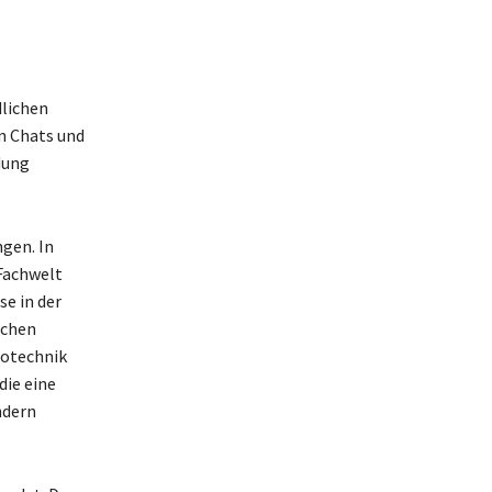
dlichen
n Chats und
dung
gen. In
 Fachwelt
e in der
schen
iotechnik
die eine
ndern