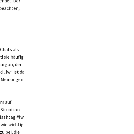
endet. Der
 beachten,
Chats als
d sie häufig
jargon, der
 „lw“ ist da
er Meinungen
um auf
 Situation
 Hashtag #lw
 wie wichtig
u bei, die