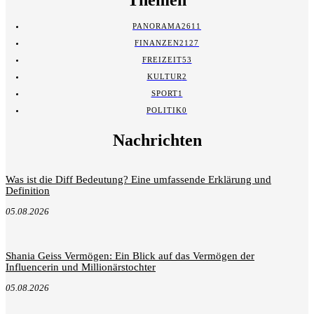
PANORAMA
2611
FINANZEN
2127
FREIZEIT
53
KULTUR
2
SPORT
1
POLITIK
0
Nachrichten
Was ist die Diff Bedeutung? Eine umfassende Erklärung und
Definition
05.08.2026
Shania Geiss Vermögen: Ein Blick auf das Vermögen der
Influencerin und Millionärstochter
05.08.2026