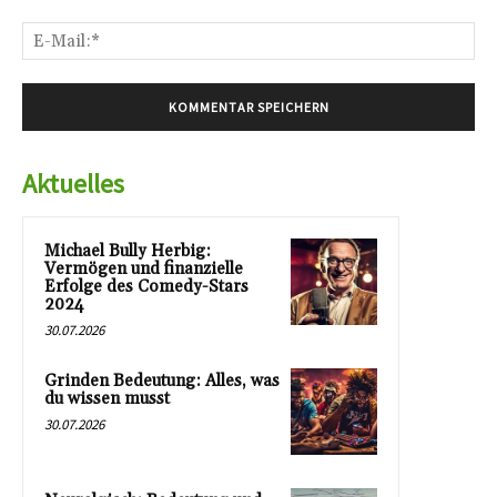
E-
Mai
Aktuelles
Michael Bully Herbig:
Vermögen und finanzielle
Erfolge des Comedy-Stars
2024
30.07.2026
Grinden Bedeutung: Alles, was
du wissen musst
30.07.2026