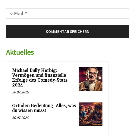
E-
Mai
Aktuelles
Michael Bully Herbig:
Vermögen und finanzielle
Erfolge des Comedy-Stars
2024
30.07.2026
Grinden Bedeutung: Alles, was
du wissen musst
30.07.2026