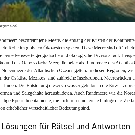
Allgemeine)
andmeer‘ beschreibt jene Meere, die entlang der Küsten der Kontinente
ende Rolle im globalen Ökosystem spielen. Diese Meere sind oft Teil d
e bemerkenswerte geografische und ökologische Diversität auf. Beispie
o und das Ochotskische Meer, die beide als Randmeere des Atlantiks kl
 Nebenmeere des Atlantischen Ozeans gelten. In diesen Regionen, wie
 der Ostküste Mexikos, sind zahlreiche Inselgruppen, Meeresrücken 
u finden. Die Entstehung dieser Gewässer geht bis in die Eiszeit zurück
Formen und Salzgehalte herausbildeten. Auch Randmeere wie die Nords
htige Epikontinentalmeere, die nicht nur eine reiche biologische Vielfal
on erheblicher wirtschaftlicher Bedeutung sind.
 Lösungen für Rätsel und Antworten