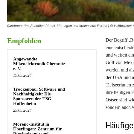
Randmeer des Atlantiks: Rätsel, Lösungen und spannende Fakten | © Heilbronner 
Empfohlen
Der Begriff ‚R
eine entscheid
und weisen ein
Angewandte
Golf von Mexik
Mikroelektronik Chemnitz
e. V.
werden und als
19.09.2024
der USA und an
Tiefseerinnen z
Trockenbau, Software und
ihre heutigen 
Nachhaltigkeit: Die
Sponsoren der TSG
Ostsee sind wic
Hoffenheim
sondern auch v
25.09.2024
Häufige
Moreno-Institut in
Überlingen: Zentrum für
Psychodrama und