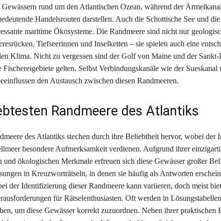
 Gewässern rund um den Atlantischen Ozean, während der Ärmelkanal
bedeutende Handelsrouten darstellen. Auch die Schottische See und die
eressante maritime Ökosysteme. Die Randmeere sind nicht nur geologisc
eresrücken, Tiefseerinnen und Inselketten – sie spielen auch eine entsc
len Klima. Nicht zu vergessen sind der Golf von Maine und der Sankt-
ge Fischereigebiete gelten. Selbst Verbindungskanäle wie der Sueskanal 
eeinflussen den Austausch zwischen diesen Randmeeren.
iebtesten Randmeere des Atlantiks
dmeere des Atlantiks stechen durch ihre Beliebtheit hervor, wobei der 
lmeer besondere Aufmerksamkeit verdienen. Aufgrund ihrer einzigart
 und ökologischen Merkmale erfreuen sich diese Gewässer großer Belie
ösungen in Kreuzworträtseln, in denen sie häufig als Antworten erschei
ei der Identifizierung dieser Randmeere kann variieren, doch meist biet
erausforderungen für Rätselenthusiasten. Oft werden in Lösungstabellen
en, um diese Gewässer korrekt zuzuordnen. Neben ihrer praktischen 