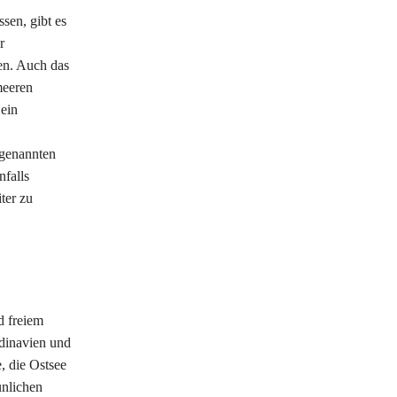
sen, gibt es
r
en. Auch das
meeren
 ein
 genannten
falls
ter zu
d freiem
dinavien und
 die Ostsee
unlichen