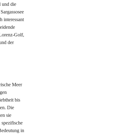
 und die
 Sargassosee
h interessant
heidende
Lorenz-Golf,
und der
Irische Meer
igen
btheit bis
nen. Die
en sie
 spezifische
Bedeutung in