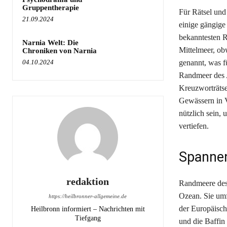
Gruppentherapie
Für Rätsel und
21.09.2024
einige gängige
bekanntesten R
Narnia Welt: Die
Mittelmeer, ob
Chroniken von Narnia
04.10.2024
genannt, was fü
Randmeer des At
Kreuzworträtse
Gewässern in V
nützlich sein,
vertiefen.
Spanne
redaktion
Randmeere des 
Ozean. Sie umf
https://heilbronner-allgemeine.de
der Europäisch
Heilbronn informiert – Nachrichten mit
Tiefgang
und die Baffin 