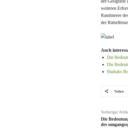
der Geografie 
weiteren Erfor
Randmeere des 
der Rätsellösu
Auch interess
Die Bedeut
Die Bedeut
Shababs Bo
Teilen
Vorheriger Artik
Die Bedeutung
des umgangss