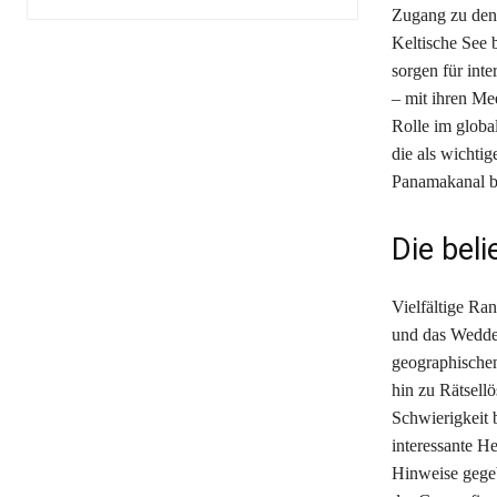
Zugang zu den
Keltische See 
sorgen für int
– mit ihren Me
Rolle im globa
die als wichti
Panamakanal b
Die bel
Vielfältige Ran
und das Weddel
geographischen
hin zu Rätsell
Schwierigkeit b
interessante H
Hinweise gegeb