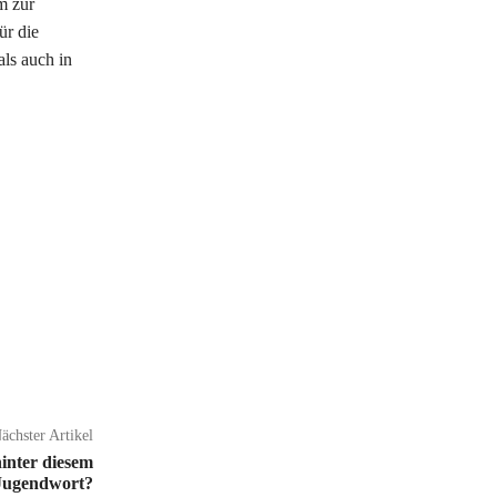
m zur
ür die
als auch in
ächster Artikel
inter diesem
 Jugendwort?