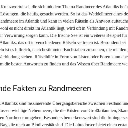
 Kreuzworträtsel, die sich mit dem Thema Randmeer des Atlantiks befas
 Lösungen, die häufig gesucht werden. So ist das Weddellmeer eines de
andmeere im Atlantik und kann in vielen Rätseln als Antwort auftauch
wohl es nicht direkt im Atlantik liegt, wird oft in Verbindung mit Rand
r Verwirrung sorgen kann. Die Irische See ist ein weiteres Beispiel für
lantiks, das oft in verschiedenen Rätseln vertreten ist. Besonders bei
ln ist es hilfreich, nach bestimmten Buchstaben zu suchen, die mit den
erbindung stehen. Rätselhilfe in Form von Listen oder Foren kann eben
 um die besten Antworten zu finden und das Wissen über Randmeere wei
nde Fakten zu Randmeeren
Atlantiks sind faszinierende Übergangsbereiche zwischen Festland un
assen wichtige Nebenmeere, die die Küsten von Großbritannien, Skan
en Nordmeer umgeben. Besonders bemerkenswert sind die Irmingersee,
Bay, die reich an Biodiversität sind. Die Labradorsee bietet einen ersta