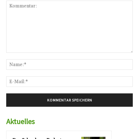
Kommentar:
Na
E-
Mai
Aktuelles