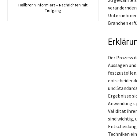
Heilbronn informiert – Nachrichten mit
verändernden 
Tiefgang
Unternehmense
Branchen erfü
Erklärun
Der Prozess d
Aussagen und 
festzustellen.
entscheidende
und Standards 
Ergebnisse sic
Anwendung spe
Validität ihr
sind wichtig,
Entscheidungs
Techniken ein