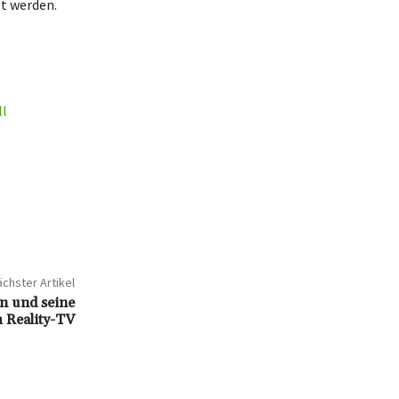
gt werden.
ll
chster Artikel
n und seine
m Reality-TV