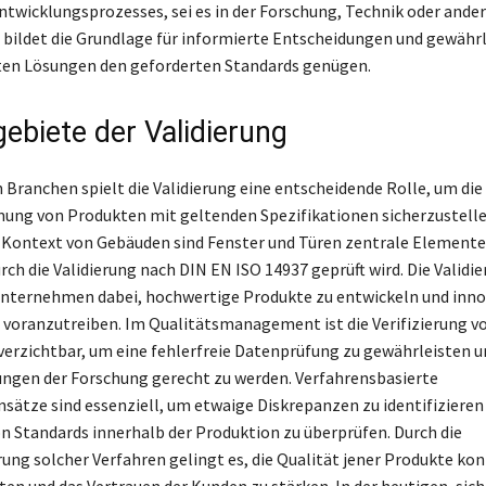
ntwicklungsprozesses, sei es in der Forschung, Technik oder ande
e bildet die Grundlage für informierte Entscheidungen und gewährl
ten Lösungen den geforderten Standards genügen.
gebiete der Validierung
n Branchen spielt die Validierung eine entscheidende Rolle, um die
ng von Produkten mit geltenden Spezifikationen sicherzustelle
Kontext von Gebäuden sind Fenster und Türen zentrale Elemente
rch die Validierung nach DIN EN ISO 14937 geprüft wird. Die Validi
nternehmen dabei, hochwertige Produkte zu entwickeln und inno
voranzutreiben. Im Qualitätsmanagement ist die Verifizierung v
erzichtbar, um eine fehlerfreie Datenprüfung zu gewährleisten 
ngen der Forschung gerecht zu werden. Verfahrensbasierte
nsätze sind essenziell, um etwaige Diskrepanzen zu identifizieren
n Standards innerhalb der Produktion zu überprüfen. Durch die
ng solcher Verfahren gelingt es, die Qualität jener Produkte kont
ten und das Vertrauen der Kunden zu stärken. In der heutigen, sich