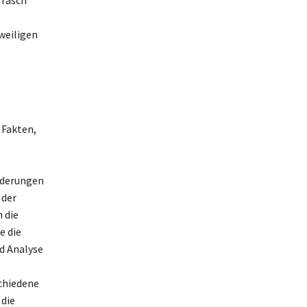
weiligen
 Fakten,
orderungen
 der
 die
e die
d Analyse
chiedene
 die