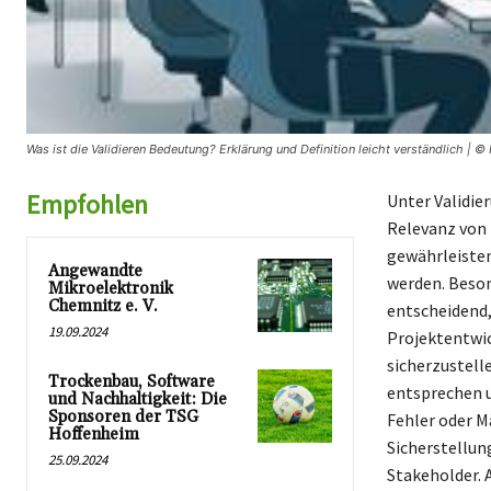
Was ist die Validieren Bedeutung? Erklärung und Definition leicht verständlich | ©
Empfohlen
Unter Validie
Relevanz von 
gewährleisten
Angewandte
werden. Beson
Mikroelektronik
Chemnitz e. V.
entscheidend,
19.09.2024
Projektentwi
sicherzustell
Trockenbau, Software
entsprechen u
und Nachhaltigkeit: Die
Sponsoren der TSG
Fehler oder Mä
Hoffenheim
Sicherstellun
25.09.2024
Stakeholder. A