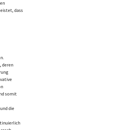
ren
eistet, dass
n.
, deren
erung
vative
on
und somit
 und die
inuierlich
 rasch