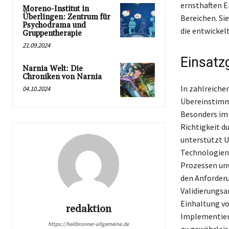
ernsthaften E
Moreno-Institut in
Überlingen: Zentrum für
Bereichen. Si
Psychodrama und
die entwickel
Gruppentherapie
21.09.2024
Einsatz
Narnia Welt: Die
Chroniken von Narnia
In zahlreiche
04.10.2024
Übereinstimmu
Besonders im 
Richtigkeit du
unterstützt U
Technologien 
Prozessen unv
den Anforderu
Validierungsa
Einhaltung vo
redaktion
Implementieru
https://heilbronner-allgemeine.de
zu gewährleis