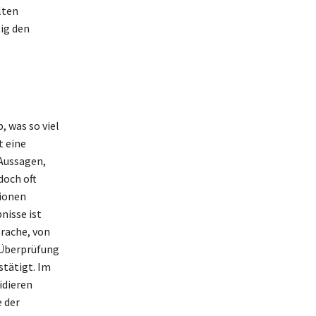
lten
ig den
, was so viel
t eine
 Aussagen,
doch oft
tionen
nisse ist
prache, von
e Überprüfung
stätigt. Im
idieren
 der