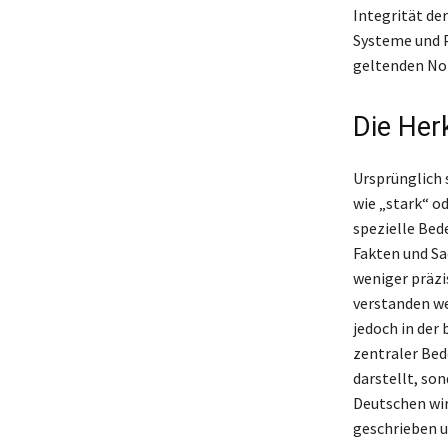
Integrität de
Systeme und P
geltenden No
Die Herk
Ursprünglich 
wie „stark“ o
spezielle Bed
Fakten und Sac
weniger präzi
verstanden we
jedoch in der
zentraler Bed
darstellt, so
Deutschen wir
geschrieben u