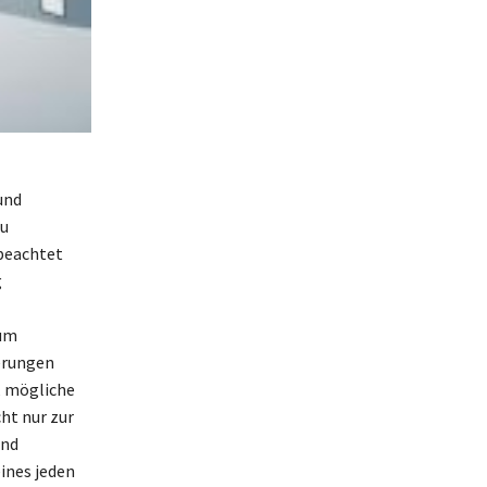
und
zu
 beachtet
g
 um
erungen
, mögliche
cht nur zur
und
eines jeden