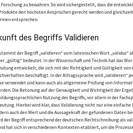
r Forschung zu bewahren. So wird sichergestellt, dass die entwicke
rodukte den höchsten Ansprüchen gerecht werden und gleichzeit
rmen entsprechen.
unft des Begriffs Validieren
stammt der Begriff „validieren“ vom lateinischen Wort „validus“ ab
der „gültig“ bedeutet. In der Wissenschaft und Technik hat das Wor
eutung entwickelt, die sich mit der Richtigkeit und Gültigkeit von
hverhalten beschäftigt. In der Alltagssprache wird „validieren“ je
se verwendet und kann auch als allgemeine Prüfung von Informa
rden. Die Betonung auf der Genauigkeit und Wichtigkeit der Ergeb
 bildungssprachlichen Nutzung des Begriffs, vor allem in der Fachs
eutung. Hierbei wird klar, dass Validierung nicht nur eine einfach
ndern auch den Wert und die Aussagekraft der gefundenen Daten be
d der Begriff entsprechend der deutschen Rechtschreibung als val
nd hat sich in verschiedenen Kontexten etabliert, um die Prozesse