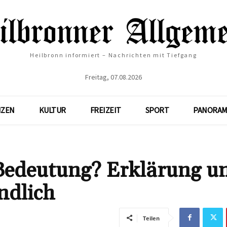
Heilbronn informiert – Nachrichten mit Tiefgang
Freitag, 07.08.2026
NZEN
KULTUR
FREIZEIT
SPORT
PANORAM
 Bedeutung? Erklärung u
ändlich
Teilen