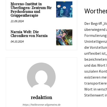
Moreno-Institut in
Überlingen: Zentrum für
Worther
Psychodrama und
Gruppentherapie
21.09.2024
Der Begriff „
überwiegend a
Narnia Welt: Die
Formulierung 
Chroniken von Narnia
Unintelligenz
04.10.2024
die Vorstellu
unflexibel is
bezeichneten 
und das Wort 
sozialen Kon
existieren me
transportiere
Wort in vers
Stellenwert i
redaktion
https://heilbronner-allgemeine.de