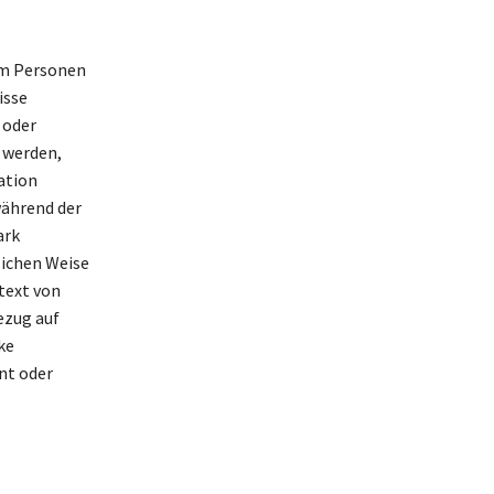
um Personen
isse
 oder
 werden,
ation
während der
ark
lichen Weise
text von
ezug auf
ke
ent oder