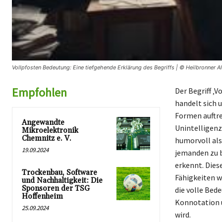
Vollpfosten Bedeutung: Eine tiefgehende Erklärung des Begriffs | © Heilbronner A
Empfohlen
Der Begriff ‚
handelt sich 
Formen auftre
Angewandte
Unintelligenz
Mikroelektronik
Chemnitz e. V.
humorvoll als
19.09.2024
jemanden zu b
erkennt. Dies
Trockenbau, Software
Fähigkeiten w
und Nachhaltigkeit: Die
Sponsoren der TSG
die volle Bede
Hoffenheim
Konnotation u
25.09.2024
wird.