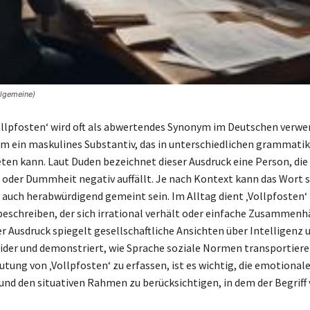
llgemeine)
Vollpfosten‘ wird oft als abwertendes Synonym im Deutschen verwe
um ein maskulines Substantiv, das in unterschiedlichen grammati
ten kann. Laut Duden bezeichnet dieser Ausdruck eine Person, die 
 oder Dummheit negativ auffällt. Je nach Kontext kann das Wort 
 auch herabwürdigend gemeint sein. Im Alltag dient ‚Vollpfosten‘ 
eschreiben, der sich irrational verhält oder einfache Zusammenh
er Ausdruck spiegelt gesellschaftliche Ansichten über Intelligenz 
ider und demonstriert, wie Sprache soziale Normen transportier
utung von ‚Vollpfosten‘ zu erfassen, ist es wichtig, die emotional
nd den situativen Rahmen zu berücksichtigen, in dem der Begriff