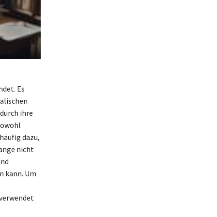
ndet. Es
kalischen
durch ihre
sowohl
häufig dazu,
änge nicht
und
en kann. Um
e
 verwendet