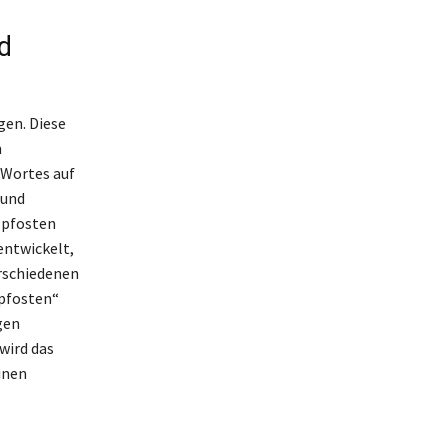
d
gen. Diese
m
 Wortes auf
 und
llpfosten
entwickelt,
erschiedenen
pfosten“
gen
wird das
inen