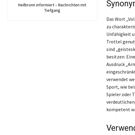
Synony
Heilbronn informiert – Nachrichten mit
Tiefgang
Das Wort „Vol
zu charakteri
Unfähigkeit u
Trottel genut
sind „geistes
besitzen. Ein
Ausdruck „Arm
eingeschränkt
verwendet we
Sport, wie be
Spieler oder 
verdeutlichen 
kompetent w
Verwend