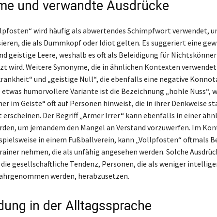
me und verwandte Ausdrücke
lpfosten“ wird häufig als abwertendes Schimpfwort verwendet, 
sieren, die als Dummkopf oder Idiot gelten. Es suggeriert eine gew
nd geistige Leere, weshalb es oft als Beleidigung für Nichtskönner
zt wird. Weitere Synonyme, die in ähnlichen Kontexten verwendet
krankheit“ und „geistige Null“, die ebenfalls eine negative Konnot
e etwas humorvollere Variante ist die Bezeichnung „hohle Nuss“, 
er im Geiste“ oft auf Personen hinweist, die in ihrer Denkweise st
 erscheinen. Der Begriff „Armer Irrer“ kann ebenfalls in einer ähn
rden, um jemandem den Mangel an Verstand vorzuwerfen. Im Kon
ispielsweise in einem Fußballverein, kann „Vollpfosten“ oftmals B
Trainer nehmen, die als unfähig angesehen werden. Solche Ausdrüc
die gesellschaftliche Tendenz, Personen, die als weniger intellig
ahrgenommen werden, herabzusetzen.
ung in der Alltagssprache