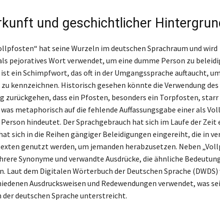
kunft und geschichtlicher Hintergrun
Vollpfosten“ hat seine Wurzeln im deutschen Sprachraum und wird
ls pejoratives Wort verwendet, um eine dumme Person zu beleidi
ist ein Schimpfwort, das oft in der Umgangssprache auftaucht, u
 zu kennzeichnen. Historisch gesehen könnte die Verwendung des
ng zurückgehen, dass ein Pfosten, besonders ein Torpfosten, starr
t, was metaphorisch auf die fehlende Auffassungsgabe einer als Vo
Person hindeutet. Der Sprachgebrauch hat sich im Laufe der Zeit 
hat sich in die Reihen gängiger Beleidigungen eingereiht, die in v
texten genutzt werden, um jemanden herabzusetzen. Neben „Voll
hrere Synonyme und verwandte Ausdrücke, die ähnliche Bedeutun
n. Laut dem Digitalen Wörterbuch der Deutschen Sprache (DWDS) 
chiedenen Ausdrucksweisen und Redewendungen verwendet, was se
n der deutschen Sprache unterstreicht.