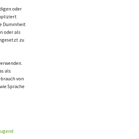
digen oder
pliziert
gte Dummheit
n oder als
ingesetzt zu
verwenden.
s als
Gebrauch von
 wie Sprache
 Jugend