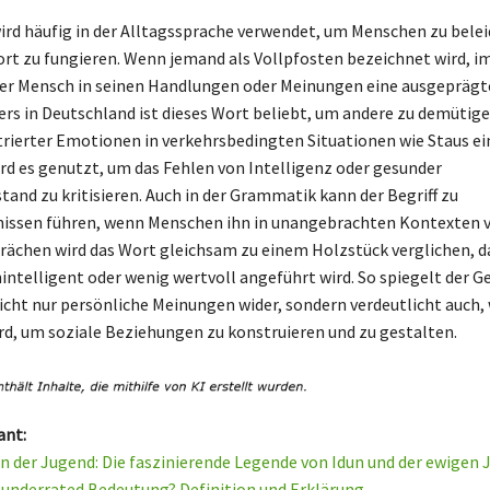
ird häufig in der Alltagssprache verwendet, um Menschen zu belei
rt zu fungieren. Wenn jemand als Vollpfosten bezeichnet wird, im
eser Mensch in seinen Handlungen oder Meinungen eine ausgeprä
ers in Deutschland ist dieses Wort beliebt, um andere zu demütige
trierter Emotionen in verkehrsbedingten Situationen wie Staus e
ird es genutzt, um das Fehlen von Intelligenz oder gesunder
and zu kritisieren. Auch in der Grammatik kann der Begriff zu
nissen führen, wenn Menschen ihn in unangebrachten Kontexten 
prächen wird das Wort gleichsam zu einem Holzstück verglichen, da
intelligent oder wenig wertvoll angeführt wird. So spiegelt der 
icht nur persönliche Meinungen wider, sondern verdeutlicht auch,
rd, um soziale Beziehungen zu konstruieren und zu gestalten.
ant:
n der Jugend: Die faszinierende Legende von Idun und der ewigen
e underrated Bedeutung? Definition und Erklärung