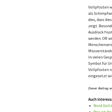
Vollpfosten w
als Schimpfwo
dies, dass di
zeigt. Besond
Ausdruck frus
werden. Oft w
Menschenverst
Missverständ
In vielen Ges
Symbol für Un
Vollpfosten n
eingesetzt wi
Auch interess
Nord Götti
Was ist di