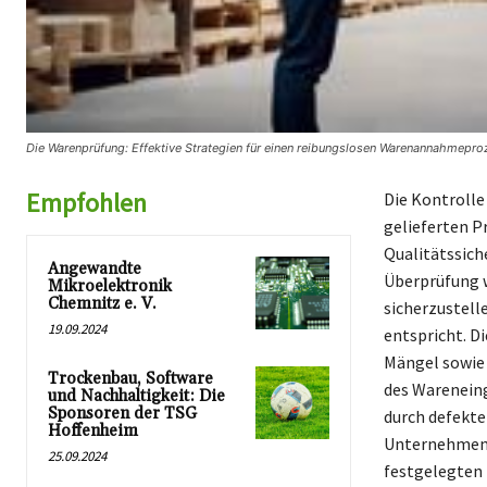
Die Warenprüfung: Effektive Strategien für einen reibungslosen Warenannahmepro
Empfohlen
Die Kontroll
gelieferten Pr
Qualitätssich
Angewandte
Überprüfung w
Mikroelektronik
Chemnitz e. V.
sicherzustell
19.09.2024
entspricht. D
Mängel sowie 
Trockenbau, Software
des Warenein
und Nachhaltigkeit: Die
Sponsoren der TSG
durch defekte
Hoffenheim
Unternehmen 
25.09.2024
festgelegten 