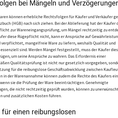
olgen bei Mängeln und Verzögerunge
aren können erhebliche Rechtsfolgen für Käufer und Verkäufer 
buch (HGB) nach sich ziehen. Bei der Ablieferung hat der Käufer d
flicht zur Wareneingangsprüfung, um Mängel rechtzeitig zu entd
ufer diese Rügepflicht nicht, kann er Ansprüche auf Gewährleistun
d verpflichtet, mangelfreie Ware zu liefern, weshalb Qualität und
 essenziell sind. Werden Mängel festgestellt, muss der Käufer die
rügen, um seine Ansprüche zu wahren. Das Erfordernis einer
en Qualitätsprüfung ist nicht nur gesetzlich vorgegeben, sond
tzung für die reibungslose Geschäftsabwicklung zwischen Kaufleu
n in der Warenannahme können zudem die Rechte des Käufers ei
wenn sie die Prüfung der Ware beeinträchtigen. Genehmigte
gen, die nicht rechtzeitig geprüft wurden, können zu unerwünsch
 und zusätzlichen Kosten führen.
e für einen reibungslosen