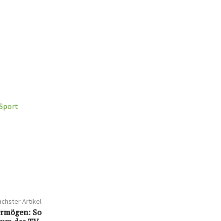
 Sport
chster Artikel
ermögen: So