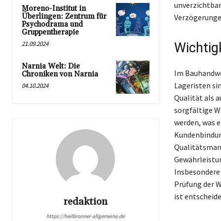
unverzichtbar
Moreno-Institut in
Überlingen: Zentrum für
Verzögerunge
Psychodrama und
Gruppentherapie
21.09.2024
Wichtig
Narnia Welt: Die
Im Bauhandwer
Chroniken von Narnia
Lageristen si
04.10.2024
Qualität als a
sorgfältige W
werden, was e
Kundenbindung
Qualitätsman
Gewährleistun
Insbesondere 
Prüfung der W
ist entscheid
redaktion
https://heilbronner-allgemeine.de