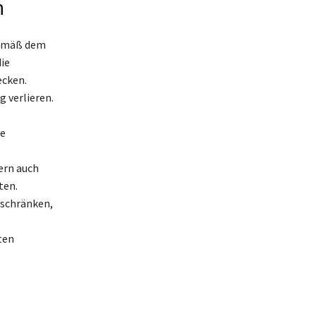
n
gemäß dem
ie
ecken.
g verlieren.
se
ern auch
ten.
nschränken,
ten