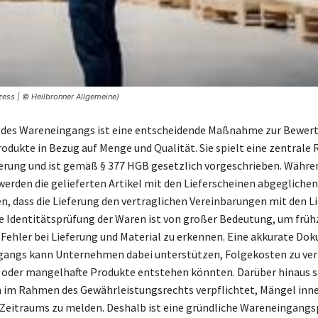
zess | © Heilbronner Allgemeine)
e des Wareneingangs ist eine entscheidende Maßnahme zur Bewer
odukte in Bezug auf Menge und Qualität. Sie spielt eine zentrale R
erung und ist gemäß § 377 HGB gesetzlich vorgeschrieben. Währen
erden die gelieferten Artikel mit den Lieferscheinen abgegliche
en, dass die Lieferung den vertraglichen Vereinbarungen mit den L
ie Identitätsprüfung der Waren ist von großer Bedeutung, um früh
Fehler bei Lieferung und Material zu erkennen. Eine akkurate D
gangs kann Unternehmen dabei unterstützen, Folgekosten zu ver
 oder mangelhafte Produkte entstehen könnten. Darüber hinaus s
im Rahmen des Gewährleistungsrechts verpflichtet, Mängel inne
Zeitraums zu melden. Deshalb ist eine gründliche Wareneingangs