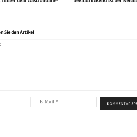
 hinter dem Gastronomie-
beeindruckend ist der Reich
 Sie den Artikel
Name:*
E-
Mail:*