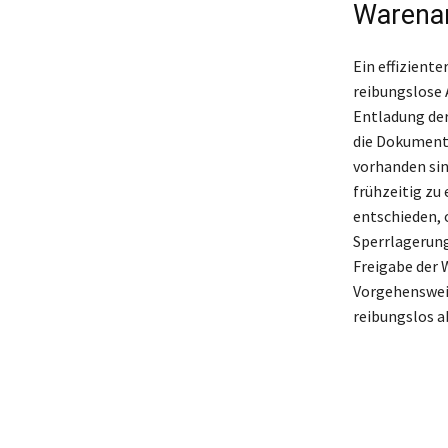
Warena
Ein effizient
reibungslose 
Entladung der
die Dokumente
vorhanden sin
frühzeitig zu
entschieden, 
Sperrlagerung 
Freigabe der 
Vorgehensweis
reibungslos ab