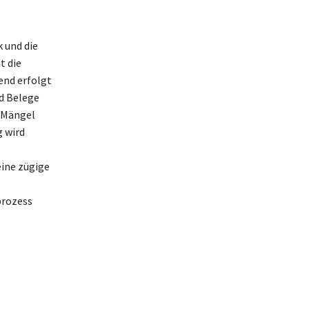
 und die
t die
end erfolgt
d Belege
m Mängel
 wird
eine zügige
prozess