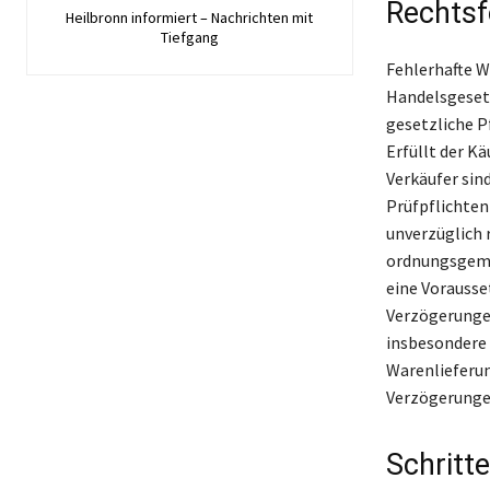
Rechtsf
Heilbronn informiert – Nachrichten mit
Tiefgang
Fehlerhafte W
Handelsgesetz
gesetzliche P
Erfüllt der Kä
Verkäufer sin
Prüfpflichten
unverzüglich 
ordnungsgemäß
eine Vorausse
Verzögerunge
insbesondere 
Warenlieferun
Verzögerungen
Schritt