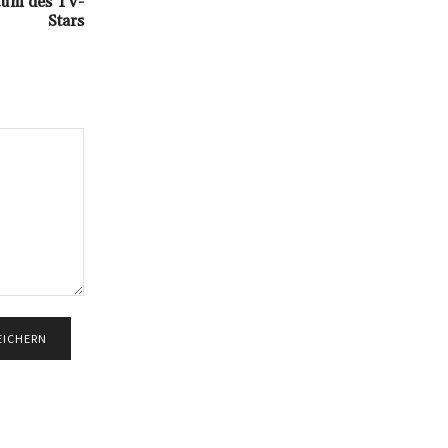
tum des TV-
Stars