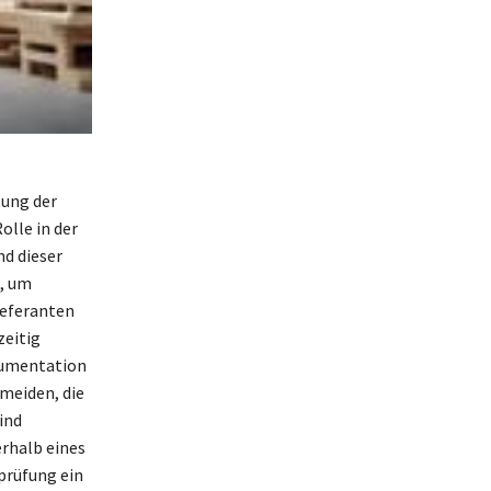
tung der
olle in der
d dieser
n, um
ieferanten
zeitig
okumentation
meiden, die
ind
rhalb eines
prüfung ein