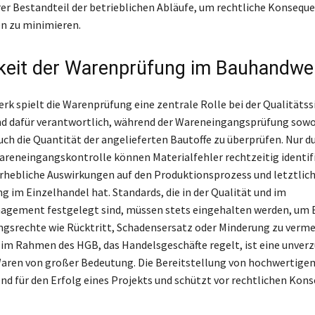
er Bestandteil der betrieblichen Abläufe, um rechtliche Konsequ
n zu minimieren.
keit der Warenprüfung im Bauhandwe
k spielt die Warenprüfung eine zentrale Rolle bei der Qualitätss
nd dafür verantwortlich, während der Wareneingangsprüfung sowo
uch die Quantität der angelieferten Bautoffe zu überprüfen. Nur d
areneingangskontrolle können Materialfehler rechtzeitig identifi
rhebliche Auswirkungen auf den Produktionsprozess und letztlich 
 im Einzelhandel hat. Standards, die in der Qualität und im
agement festgelegt sind, müssen stets eingehalten werden, um
gsrechte wie Rücktritt, Schadensersatz oder Minderung zu verme
im Rahmen des HGB, das Handelsgeschäfte regelt, ist eine unverz
aren von großer Bedeutung. Die Bereitstellung von hochwertige
end für den Erfolg eines Projekts und schützt vor rechtlichen Kon