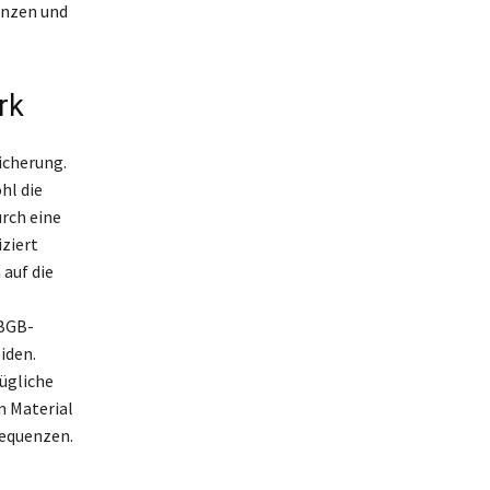
enzen und
rk
icherung.
hl die
urch eine
ziert
auf die
 BGB-
iden.
ügliche
m Material
sequenzen.