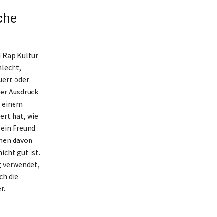
che
d Rap Kultur
hlecht,
uert oder
er Ausdruck
u einem
ert hat, wie
 ein Freund
ehen davon
icht gut ist.
g verwendet,
ch die
r.