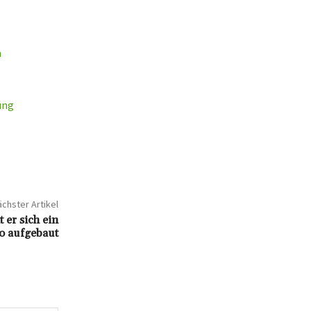
m
ung
chster Artikel
 er sich ein
o aufgebaut