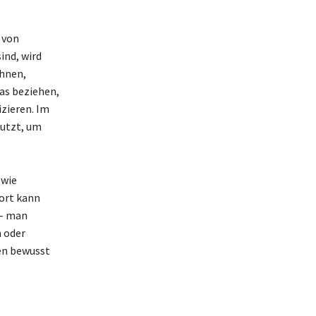
 von
ind, wird
chnen,
was beziehen,
izieren. Im
nutzt, um
 wie
Wort kann
 – man
 oder
gen bewusst