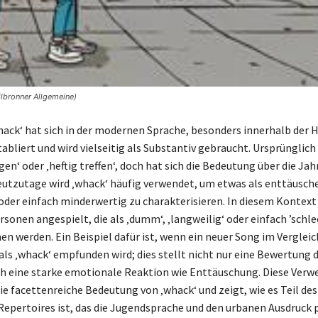
ilbronner Allgemeine)
whack‘ hat sich in der modernen Sprache, besonders innerhalb der 
tabliert und wird vielseitig als Substantiv gebraucht. Ursprünglic
gen‘ oder ‚heftig treffen‘, doch hat sich die Bedeutung über die Jah
utzutage wird ‚whack‘ häufig verwendet, um etwas als enttäusch
oder einfach minderwertig zu charakterisieren. In diesem Kontext 
sonen angespielt, die als ‚dumm‘, ‚langweilig‘ oder einfach ’schle
werden. Ein Beispiel dafür ist, wenn ein neuer Song im Vergleic
ls ‚whack‘ empfunden wird; dies stellt nicht nur eine Bewertung 
ch eine starke emotionale Reaktion wie Enttäuschung. Diese Ver
ie facettenreiche Bedeutung von ‚whack‘ und zeigt, wie es Teil des
Repertoires ist, das die Jugendsprache und den urbanen Ausdruck 