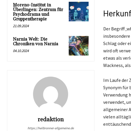
Moreno-Institut in
Überlingen: Zentrum für
Herkunf
Psychodrama und
Gruppentherapie
21.09.2024
Der Begriff ‚
insbesondere 
Narnia Welt: Die
Schlag oder e
Chroniken von Narnia
wird oft verw
04.10.2024
etwas als ver
Wackness, als
Im Laufe der 
Synonym für b
Verwendung ha
verwendet, um
allgemeiner A
vielen alltäg
redaktion
enttäuschend 
https://heilbronner-allgemeine.de