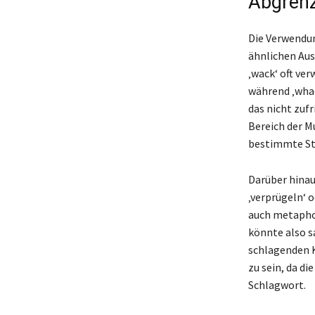
Abgrenz
Die Verwendun
ähnlichen Aus
‚wack‘ oft ve
während ‚whac
das nicht zuf
Bereich der Mu
bestimmte Sti
Darüber hinau
‚verprügeln‘ 
auch metapho
könnte also s
schlagenden K
zu sein, da di
Schlagwort.