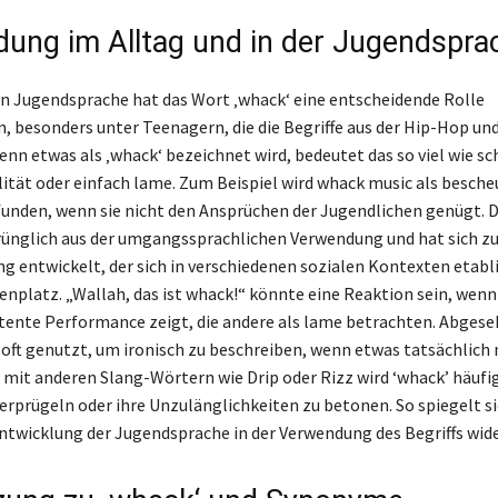
ung im Alltag und in der Jugendspra
en Jugendsprache hat das Wort ‚whack‘ eine entscheidende Rolle
besonders unter Teenagern, die die Begriffe aus der Hip-Hop un
enn etwas als ‚whack‘ bezeichnet wird, bedeutet das so viel wie sc
ität oder einfach lame. Zum Beispiel wird whack music als besche
den, wenn sie nicht den Ansprüchen der Jugendlichen genügt. D
ünglich aus der umgangssprachlichen Verwendung und hat sich z
ng entwickelt, der sich in verschiedenen sozialen Kontexten etabli
nplatz. „Wallah, das ist whack!“ könnte eine Reaktion sein, wenn
ente Performance zeigt, die andere als lame betrachten. Abges
oft genutzt, um ironisch zu beschreiben, wenn etwas tatsächlich n
 mit anderen Slang-Wörtern wie Drip oder Rizz wird ‘whack’ häufi
erprügeln oder ihre Unzulänglichkeiten zu betonen. So spiegelt si
twicklung der Jugendsprache in der Verwendung des Begriffs wide