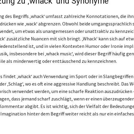
ung zu ‚whack‘ und Synonyme
g des Begriffs ‚whack‘ umfasst zahlreiche Konnotationen, die ihn
drücken wie ‚wack‘ abgrenzen. Obwohl beide umgangssprachlich s
rwendet, um etwas als unangemessen oder unattraktiv zu kennzei
k‘ zusätzliche Nuancen mit sich bringt. ‚Whack‘ kann sich auf et
riedenstellend ist, und in vielen Kontexten Humor oder Ironie impl
sik, insbesondere bei ‚whack music‘, wird dieser Begriff häufig ge
le als minderwertig oder enttäuschend zu kennzeichnen.
s findet ‚whack‘ auch Verwendung im Sport oder in Slangbegriffen
oder ‚Schlag‘, wo es oft eine aggressive Handlung beschreibt. Das 
risch verwendet werden, um eine scharfe Reaktion auszudrücken
agen, dass jemand scharf zuschlägt, wenn er einen überzeugenden
ommentar abgibt. Es ist wichtig, sich der Vielfalt der Bedeutun
e Imagination hinter dem Begriff weiter reicht als nur ein einfaches