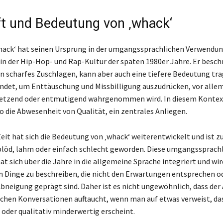
t und Bedeutung von ‚whack‘
whack‘ hat seinen Ursprung in der umgangssprachlichen Verwendun
in der Hip-Hop- und Rap-Kultur der späten 1980er Jahre. Er besch
in scharfes Zuschlagen, kann aber auch eine tiefere Bedeutung tra
endet, um Enttäuschung und Missbilligung auszudrücken, vor alle
letzend oder entmutigend wahrgenommen wird. In diesem Kontext 
o die Abwesenheit von Qualität, ein zentrales Anliegen.
Zeit hat sich die Bedeutung von ‚whack‘ weiterentwickelt und ist z
löd, lahm oder einfach schlecht geworden. Diese umgangssprach
t sich über die Jahre in die allgemeine Sprache integriert und wir
 Dinge zu beschreiben, die nicht den Erwartungen entsprechen od
bneigung geprägt sind. Daher ist es nicht ungewöhnlich, dass der 
lichen Konversationen auftaucht, wenn man auf etwas verweist, da
oder qualitativ minderwertig erscheint.