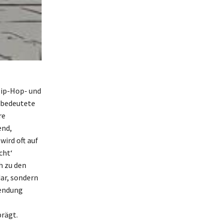
Hip-Hop- und
h bedeutete
re
end,
wird oft auf
cht‘
h zu den
dar, sondern
wendung
prägt.