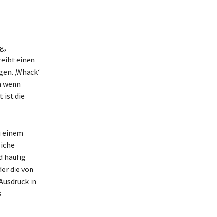
g,
reibt einen
gen. ‚Whack‘
m wenn
ist die
u einem
liche
d häufig
er die von
Ausdruck in
s