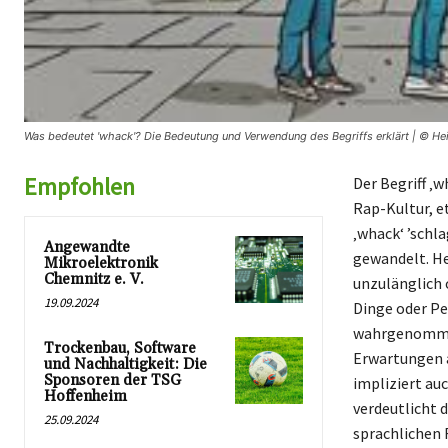
Was bedeutet 'whack'? Die Bedeutung und Verwendung des Begriffs erklärt | © He
Empfohlen
Der Begriff ‚
Rap-Kultur, e
‚whack‘ ’schla
Angewandte
gewandelt. He
Mikroelektronik
Chemnitz e. V.
unzulänglich 
19.09.2024
Dinge oder Per
wahrgenommen 
Trockenbau, Software
Erwartungen a
und Nachhaltigkeit: Die
Sponsoren der TSG
impliziert au
Hoffenheim
verdeutlicht d
25.09.2024
sprachlichen 