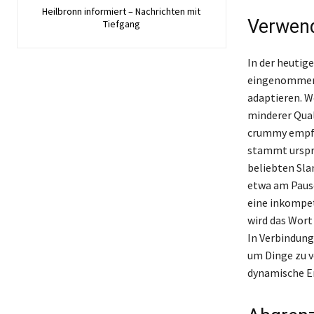
Heilbronn informiert – Nachrichten mit
Verwend
Tiefgang
In der heutig
eingenommen, 
adaptieren. W
minderer Qual
crummy empfun
stammt urspr
beliebten Sla
etwa am Pause
eine inkompet
wird das Wort 
In Verbindung
um Dinge zu v
dynamische En