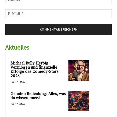
E-
Mai
Aktuelles
Michael Bully Herbig:
Vermögen und finanzielle
Erfolge des Comedy-Stars
2024
30.07.2026
Grinden Bedeutung: Alles, was
du wissen musst
30.07.2026