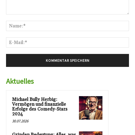
Kommentar:
Na
E-
Mai
Aktuelles
Michael Bully Herbig:
Vermögen und finanzielle
Erfolge des Comedy-Stars
2024
30.07.2026
Grinden Bedeutung: Alles, was