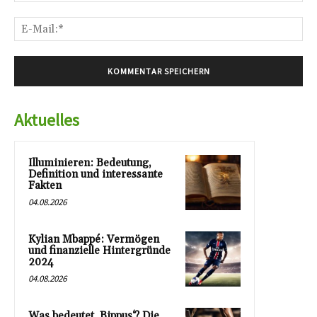
E-
Mai
Aktuelles
Illuminieren: Bedeutung,
Definition und interessante
Fakten
04.08.2026
Kylian Mbappé: Vermögen
und finanzielle Hintergründe
2024
04.08.2026
Was bedeutet ‚Bippus‘? Die