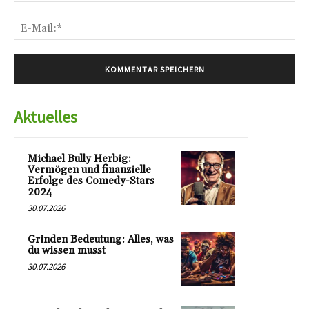
E-
Mai
Aktuelles
Michael Bully Herbig:
Vermögen und finanzielle
Erfolge des Comedy-Stars
2024
30.07.2026
Grinden Bedeutung: Alles, was
du wissen musst
30.07.2026