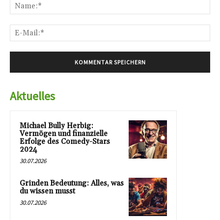
Na
E-
Mai
Aktuelles
Michael Bully Herbig:
Vermögen und finanzielle
Erfolge des Comedy-Stars
2024
30.07.2026
Grinden Bedeutung: Alles, was
du wissen musst
30.07.2026