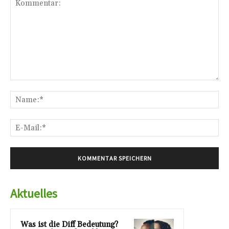
Kommentar:
Na
E-
Mai
Aktuelles
Was ist die Diff Bedeutung?