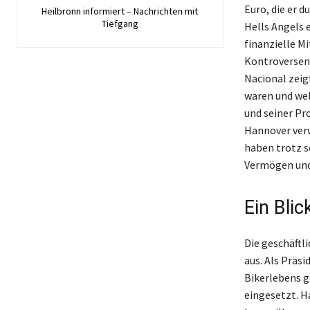
Euro, die er d
Heilbronn informiert – Nachrichten mit
Tiefgang
Hells Angels 
finanzielle M
Kontroversen
Nacional zeig
waren und wel
und seiner Pr
Hannover verw
haben trotz s
Vermögen und 
Ein Bli
Die geschäftl
aus. Als Präsi
Bikerlebens g
eingesetzt. H