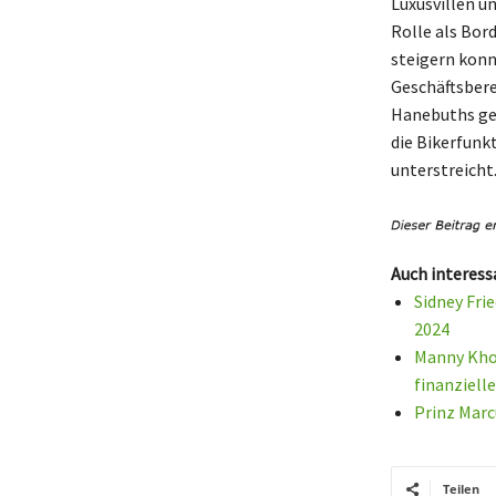
Luxusvillen u
Rolle als Bor
steigern konn
Geschäftsbere
Hanebuths ges
die Bikerfunk
unterstreicht
Auch interess
Sidney Fri
2024
Manny Khos
finanziell
Prinz Marc
Teilen