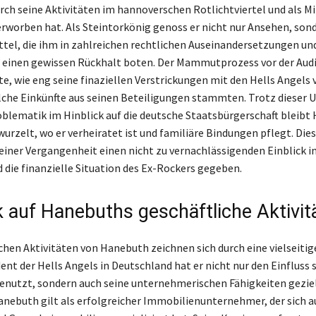
urch seine Aktivitäten im hannoverschen Rotlichtviertel und als Mi
erworben hat. Als Steintorkönig genoss er nicht nur Ansehen, son
ittel, die ihm in zahlreichen rechtlichen Auseinandersetzungen un
 einen gewissen Rückhalt boten. Der Mammutprozess vor der Audi
te, wie eng seine finaziellen Verstrickungen mit den Hells Angels 
che Einkünfte aus seinen Beteiligungen stammten. Trotz dieser
oblematik im Hinblick auf die deutsche Staatsbürgerschaft bleibt
urzelt, wo er verheiratet ist und familiäre Bindungen pflegt. Die
einer Vergangenheit einen nicht zu vernachlässigenden Einblick in
die finanzielle Situation des Ex-Rockers gegeben.
ck auf Hanebuths geschäftliche Aktivit
ichen Aktivitäten von Hanebuth zeichnen sich durch eine vielseitig
dent der Hells Angels in Deutschland hat er nicht nur den Einfluss 
enutzt, sondern auch seine unternehmerischen Fähigkeiten gezie
anebuth gilt als erfolgreicher Immobilienunternehmer, der sich a