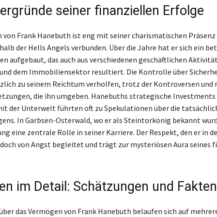
ergründe seiner finanziellen Erfolge
von Frank Hanebuth ist eng mit seiner charismatischen Präsenz
halb der Hells Angels verbunden. Über die Jahre hat er sich ein be
 aufgebaut, das auch aus verschiedenen geschäftlichen Aktivität
nd dem Immobiliensektor resultiert. Die Kontrolle über Sicherhe
zlich zu seinem Reichtum verholfen, trotz der Kontroversen und 
tzungen, die ihn umgeben. Hanebuths strategische Investments 
it der Unterwelt führten oft zu Spekulationen über die tatsächlic
ens. In Garbsen-Osterwald, wo er als Steintorkönig bekannt wurd
g eine zentrale Rolle in seiner Karriere. Der Respekt, den er in d
jedoch von Angst begleitet und trägt zur mysteriösen Aura seines f
n im Detail: Schätzungen und Fakten
ber das Vermögen von Frank Hanebuth belaufen sich auf mehrere