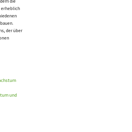
udem die
 erheblich
chiedenen
ubauen.
ns, der über
ionen
Wachstum
htum und