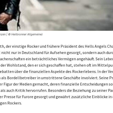
nzen | © Heilbronner Allgemeine)
h, der einstige Rocker und frühere Präsident des Hells Angels Ch
 nicht nur in Deutschland für Aufsehen gesorgt, sondern auch dur
achenschaften ein beträchtliches Vermögen angehäuft. Sein Lebe
 der Wohlstand, den er sich geschaffen hat, stehen oft im Mittelp
Debatten über die finanziellen Aspekte des Rockerlebens. In der V
als Bordellbetreiber in umstrittene Geschäfte involviert. Seine 
ner Figur der Medien gemacht, deren finanzielle Entscheidungen s
ls auch Kritik hervorrufen. Besonders die Beziehung zu seiner Pa
der Presse für Furore gesorgt und gewährt zusätzliche Einblicke in
gen Rockers.