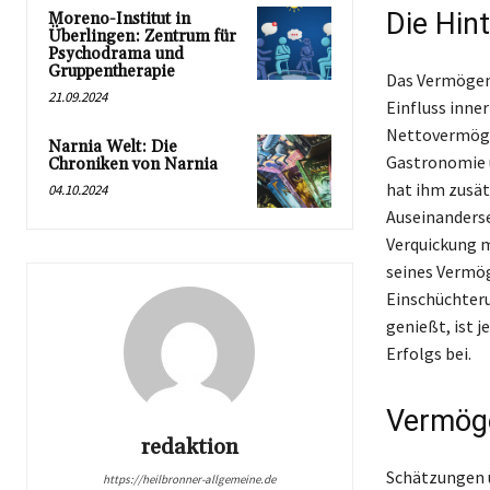
Die Hint
Moreno-Institut in
Überlingen: Zentrum für
Psychodrama und
Gruppentherapie
Das Vermögen 
21.09.2024
Einfluss inner
Nettovermögen
Narnia Welt: Die
Gastronomie u
Chroniken von Narnia
hat ihm zusät
04.10.2024
Auseinanderse
Verquickung m
seines Vermög
Einschüchterun
genießt, ist 
Erfolgs bei.
Vermöge
redaktion
Schätzungen ü
https://heilbronner-allgemeine.de