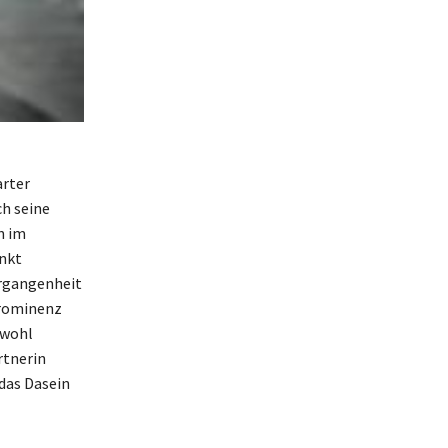
arter
ch seine
n im
unkt
ergangenheit
Prominenz
owohl
rtnerin
 das Dasein