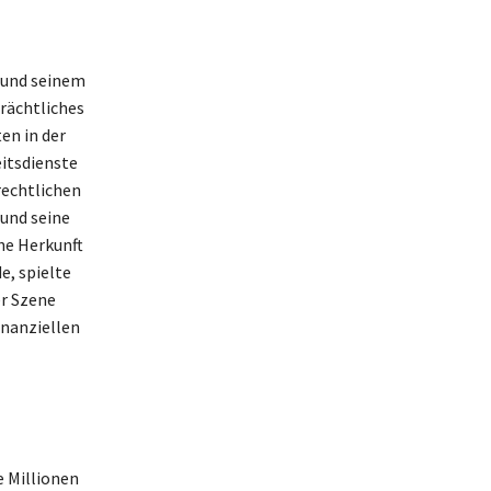
 und seinem
trächtliches
en in der
itsdienste
rechtlichen
und seine
he Herkunft
e, spielte
er Szene
inanziellen
 Millionen