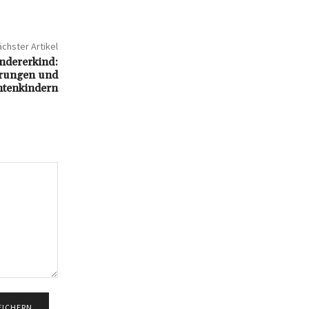
chster Artikel
andererkind:
erungen und
ntenkindern