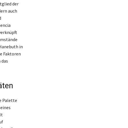
tglied der
dern auch
d
encia
verknüpft
 Umstände
 Hanebuth in
se Faktoren
 das
äten
e Palette
seines
lt
uf