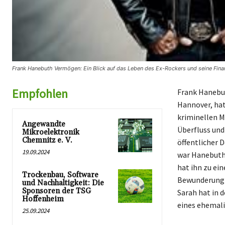
Frank Hanebuth Vermögen: Ein Blick auf das Leben des Ex-Rockers und seine Fina
Empfohlen
Frank Hanebut
Hannover, hat
kriminellen M
Angewandte
Überfluss und
Mikroelektronik
Chemnitz e. V.
öffentlicher 
19.09.2024
war Hanebuth 
hat ihn zu ei
Trockenbau, Software
Bewunderung a
und Nachhaltigkeit: Die
Sponsoren der TSG
Sarah hat in 
Hoffenheim
eines ehemali
25.09.2024