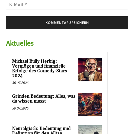
E-
Mai
Aktuelles
Michael Bully Herbig:
Vermögen und finanzielle
Erfolge des Comedy-Stars
2024
30.07.2026
Grinden Bedeutung: Alles, was
du wissen musst
30.07.2026
Neuralgisch: Bedeutung und
Definition für den Alltag