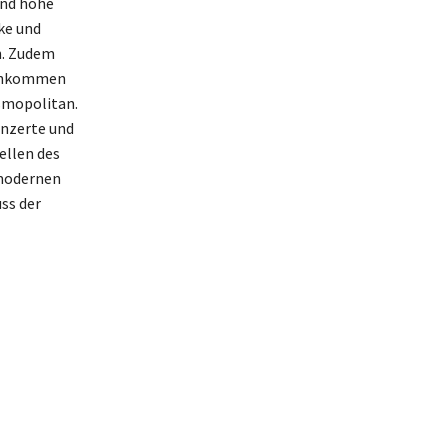
und hohe
ke und
n. Zudem
Einkommen
osmopolitan.
onzerte und
ellen des
 modernen
ss der