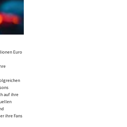
llionen Euro
hre
olgreichen
isons
h auf ihre
uellen
nd
er ihre Fans