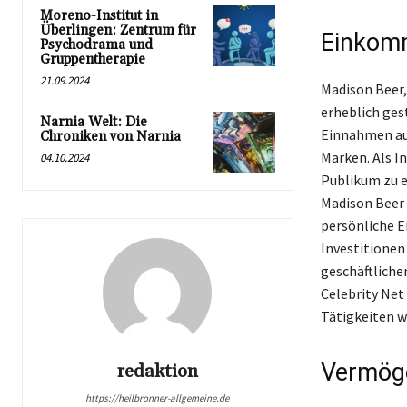
Moreno-Institut in
Überlingen: Zentrum für
Einkomm
Psychodrama und
Gruppentherapie
21.09.2024
Madison Beer,
erheblich ges
Narnia Welt: Die
Einnahmen aus
Chroniken von Narnia
Marken. Als I
04.10.2024
Publikum zu e
Madison Beer 
persönliche E
Investitionen
geschäftliche
Celebrity Net
Tätigkeiten w
Vermög
redaktion
https://heilbronner-allgemeine.de