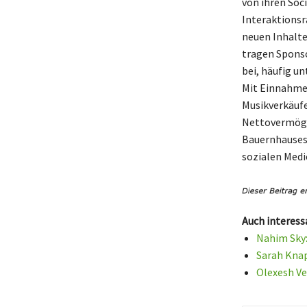
von ihren Soc
Interaktionsr
neuen Inhalte
tragen Spons
bei, häufig u
Mit Einnahmen 
Musikverkäufe
Nettovermögen
Bauernhauses 
sozialen Medi
Auch interess
Nahim Sky:
Sarah Knap
Olexesh Ve