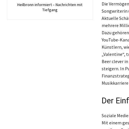
Die Vermögens
Heilbronn informiert – Nachrichten mit
Tiefgang
Songwriterin 
Aktuelle Schä
mehrere Mill
Dazu gehören 
YouTube-Kanal
Künstlern, wie
„Valentine“, 
Beer clever in
steigern. In 
Finanzstrategi
Musikkarriere
Der Ein
Soziale Medie
Mit einem ges