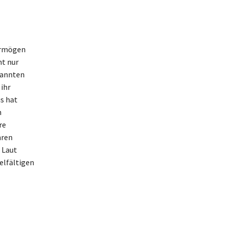
Vermögen
ht nur
kannten
 ihr
s hat
h
re
hren
 Laut
elfältigen