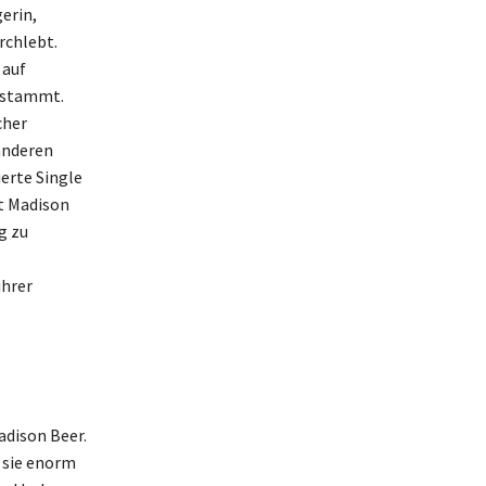
erin,
rchlebt.
 auf
 stammt.
cher
anderen
ierte Single
t Madison
g zu
ihrer
adison Beer.
 sie enorm