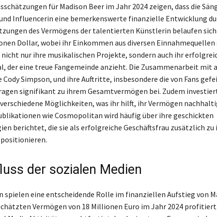
schätzungen für Madison Beer im Jahr 2024 zeigen, dass die Säng
und Influencerin eine bemerkenswerte finanzielle Entwicklung du
tzungen des Vermögens der talentierten Künstlerin belaufen sich
ionen Dollar, wobei ihr Einkommen aus diversen Einnahmequellen
nicht nur ihre musikalischen Projekte, sondern auch ihr erfolgrei
, der eine treue Fangemeinde anzieht. Die Zusammenarbeit mit 
 Cody Simpson, und ihre Auftritte, insbesondere die von Fans gefe
tragen signifikant zu ihrem Gesamtvermögen bei. Zudem investier
 verschiedene Möglichkeiten, was ihr hilft, ihr Vermögen nachhalti
Publikationen wie Cosmopolitan wird häufig über ihre geschickten
en berichtet, die sie als erfolgreiche Geschäftsfrau zusätzlich zu 
 positionieren.
fluss der sozialen Medien
n spielen eine entscheidende Rolle im finanziellen Aufstieg von M
chätzten Vermögen von 18 Millionen Euro im Jahr 2024 profitiert