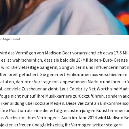
r Allgemeine)
wird das Vermögen von Madison Beer voraussichtlich etwa 17,6 Mi
 es ist wahrscheinlich, dass sie bald die 18-Millionen-Euro-Grenze
wird. Die vielseitige Sängerin, Songwriterin und Influencerin hat i
en breit gefächert. Sie generiert Einkommen aus verschiedenen
vitäten, darunter Verträge mit angesehenen Marken und ihren erf
, der viele Zuschauer anzieht. Laut Celebrity Net Worth sind Mad
folge nicht nur auf ihre Musikkarriere zurückzuführen, sondern auc
rkenbildung über soziale Medien. Diese Vielzahl an Einkommensq
 ihre Position als eine der erfolgreichsten jungen Künstlerinnen u
as Wachstum ihres Vermögens. Auch im Jahr 2024 wird Madison Be
jekten erfreuen und gleichzeitig ihr Vermögen weiter steigern.