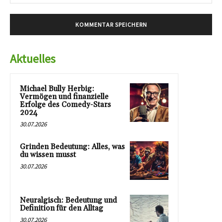
Mai
Aktuelles
Michael Bully Herbig:
Vermögen und finanzielle
Erfolge des Comedy-Stars
2024
30.07.2026
Grinden Bedeutung: Alles, was
du wissen musst
30.07.2026
Neuralgisch: Bedeutung und
Definition für den Alltag
30.07.2026