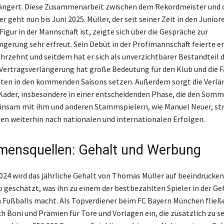
ängert. Diese Zusammenarbeit zwischen dem Rekordmeister und
r geht nun bis Juni 2025. Müller, der seit seiner Zeit in den Juni
Figur in der Mannschaft ist, zeigte sich über die Gespräche zur
ngerung sehr erfreut. Sein Debüt in der Profimannschaft feierte er
hrzehnt und seitdem hat er sich als unverzichtbarer Bestandteil
e Vertragsverlängerung hat große Bedeutung für den Klub und die Fa
iten in den kommenden Saisons setzen. Außerdem sorgt die Verlä
 Kader, insbesondere in einer entscheidenden Phase, die den Somm
einsam mit ihm und anderen Stammspielern, wie Manuel Neuer, str
n weiterhin nach nationalen und internationalen Erfolgen.
ensquellen: Gehalt und Werbung
2024 wird das jährliche Gehalt von Thomas Müller auf beeindrucken
o geschätzt, was ihn zu einem der bestbezahlten Spieler in der Ge
 Fußballs macht. Als Topverdiener beim FC Bayern München fließe
 Boni und Prämien für Tore und Vorlagen ein, die zusätzlich zu 