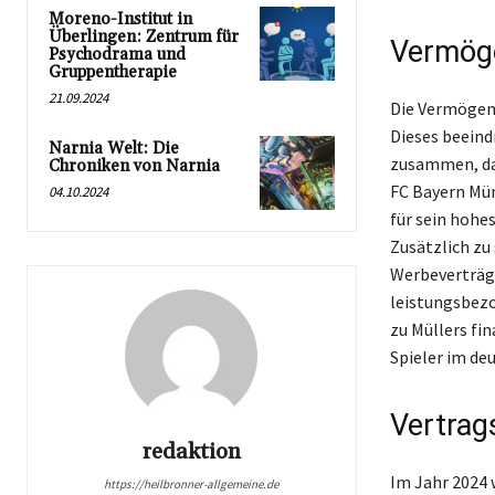
Moreno-Institut in
Überlingen: Zentrum für
Vermöge
Psychodrama und
Gruppentherapie
21.09.2024
Die Vermögens
Dieses beein
Narnia Welt: Die
zusammen, dar
Chroniken von Narnia
FC Bayern Münc
04.10.2024
für sein hohe
Zusätzlich zu
Werbeverträge
leistungsbez
zu Müllers fi
Spieler im de
Vertrag
redaktion
Im Jahr 2024 
https://heilbronner-allgemeine.de