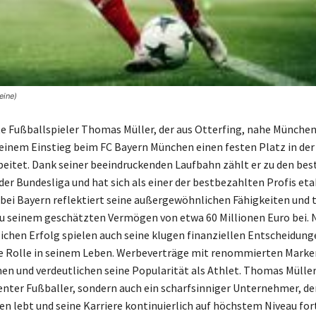
eine)
te Fußballspieler Thomas Müller, der aus Otterfing, nahe Münche
 seinem Einstieg beim FC Bayern München einen festen Platz in der
beitet. Dank seiner beeindruckenden Laufbahn zählt er zu den bes
der Bundesliga und hat sich als einer der bestbezahlten Profis etab
bei Bayern reflektiert seine außergewöhnlichen Fähigkeiten und 
u seinem geschätzten Vermögen von etwa 60 Millionen Euro bei.
ichen Erfolg spielen auch seine klugen finanziellen Entscheidung
e Rolle in seinem Leben. Werbeverträge mit renommierten Marke
n und verdeutlichen seine Popularität als Athlet. Thomas Müller 
lenter Fußballer, sondern auch ein scharfsinniger Unternehmer, der
hen lebt und seine Karriere kontinuierlich auf höchstem Niveau for