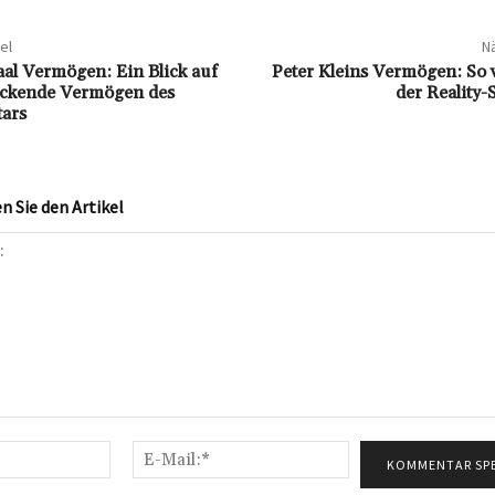
el
Nä
aal Vermögen: Ein Blick auf
Peter Kleins Vermögen: So v
uckende Vermögen des
der Reality-
ars
 Sie den Artikel
Name:*
E-
Mail:*