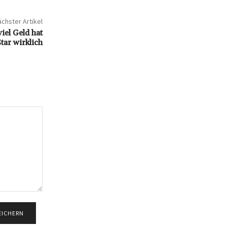
chster Artikel
iel Geld hat
Star wirklich