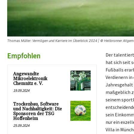
Thomas Müller: Vermögen und Karriere im Überblick 2024 | © Heilbronner Allgem
Empfohlen
Der talentier
hat sich seit
Fußballs erar
Angewandte
Verdienern in 
Mikroelektronik
Chemnitz e. V.
Jahresgehalt 
19.09.2024
maßgeblich z
seinem sportl
Trockenbau, Software
entscheidend
und Nachhaltigkeit: Die
Sponsoren der TSG
sein Einkomme
Hoffenheim
nur ein exzel
25.09.2024
Villa in Münc