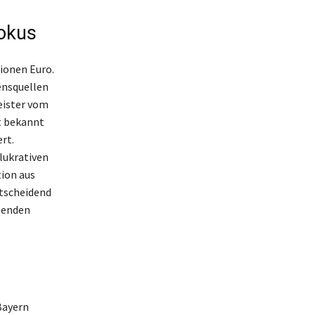
okus
ionen Euro.
ensquellen
eister vom
st bekannt
rt.
lukrativen
ion aus
tscheidend
enenden
Bayern