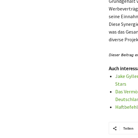
Grundgehalt v
Werbeverträg
seine Einnahm
Diese Synergi
was das Gesam
diverse Projek
Auch interess
Jake Gylle
Stars
Das Vermög
Deutschla
Haftbefehl
Teilen