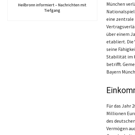
München verl
Heilbronn informiert – Nachrichten mit
Tiefgang
Nationalspiele
eine zentrale 
Vertragsverlä
über einem Ja
etabliert. Di
seine Fähigke
Stabilität im
betrifft. Gem
Bayern Münche
Einkomm
Für das Jahr 
Millionen Eur
des deutschen
Vermögen auch