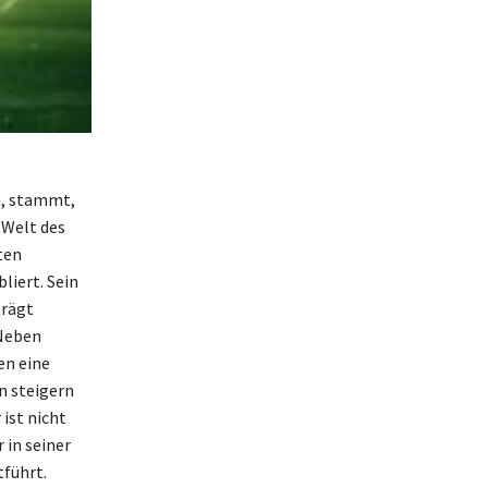
n, stammt,
 Welt des
ten
liert. Sein
trägt
 Neben
en eine
n steigern
ist nicht
 in seiner
tführt.