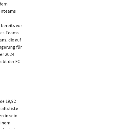
 dem
orenteams
 bereits vor
 des Teams
ns, die auf
ngerung für
er 2024
ebt der FC
de 19,92
haltsliste
n in sein
seinem