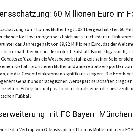
nsschätzung: 60 Millionen Euro im F
schätzung von Thomas Müller liegt 2024 bei geschätzten 60 Mill
druckende Nettovermögen setzt sich aus verschiedenen Einkomm
unter das Jahresgehalt von 19,92 Millionen Euro, das der Weltm
hen erhält. Der Verein, der in der 1. Fußball-Bundesliga spielt, i
s Gehaltsgefüge, das die Wettbewerbsfähigkeit seiner Spieler siche
 seinem Gehalt profitieren Müller und andere Spitzensportler von 
n, die das Gesamteinkommen signifikant steigern. Die Kombinat
ogenem Gehalt und strategischen Werbepartnerschaften trägt en
nanziellem Erfolg bei und positioniert ihn als einen der bestverdi
utschen Fußball.
serweiterung mit FC Bayern München
wurde der Vertrag von Offensivspieler Thomas Müller mit dem FC 