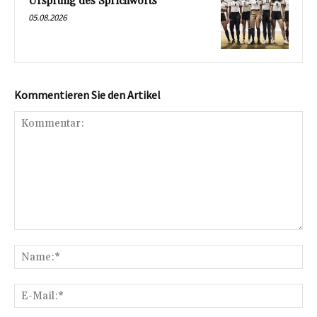
Ursprung des Sprichworts
05.08.2026
Kommentieren Sie den Artikel
Kommentar:
Na
E-
Mai