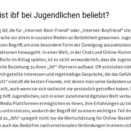
st ibf bei Jugendlichen beliebt?
ibf, die für „Internet-Best-Friend“ oder „Internet-Boyfriend“ steh
ache vor allem in sozialen Medien an Beliebtheit gewonnen. Juge
sen Begriff, um eine besondere Form der Zuneigung auszudrücken,
raktionen hinausgeht. In einer Welt, in der Chats und Online-Kom
Rolle im Alltag spielen, ist es nicht verwunderlich, dass die Jugen
iche Beziehung zu ihren „ibf“-Partnern aufbaut. Oft entstehen ti
ch geteilte Interessen und regelmäßige Gespräche, die das Gefüh
Ibfs“ sind oft die besten Freunde, mit denen man seine Gedanken u
ilt, auch wenn sie sich vielleicht nie persönlich getroffen haben. 
 hilft Jugendlichen, sich in einer zunehmend digitalen Welt verb
l Media Plattformen ermöglichen es ihnen, ihre Erfahrungen zu tei
 unterstützen, wodurch der Begriff ibf zu einem wichtigen Teil ihr
nd zu „ibfs“ spiegelt nicht nur die Wertschätzung für Online-Bezi
n auch das Bedürfnis nach emotionalen Verbindungen in einem sic