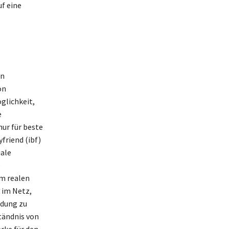
uf eine
en
on
glichkeit,
e
nur für beste
friend (ibf)
iale
e
em realen
t im Netz,
ndung zu
tändnis von
rke für den