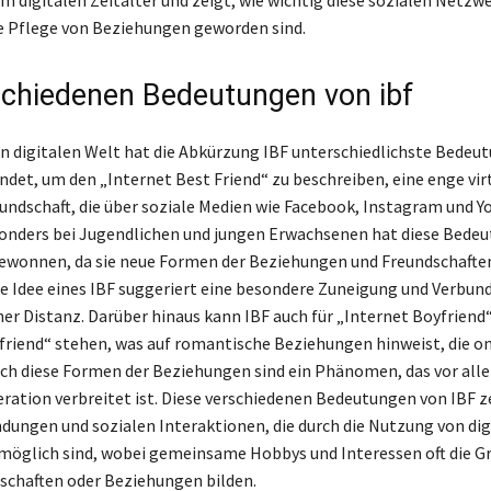
e Pflege von Beziehungen geworden sind.
schiedenen Bedeutungen von ibf
en digitalen Welt hat die Abkürzung IBF unterschiedlichste Bedeut
ndet, um den „Internet Best Friend“ zu beschreiben, eine enge vir
undschaft, die über soziale Medien wie Facebook, Instagram und 
onders bei Jugendlichen und jungen Erwachsenen hat diese Bedeu
ewonnen, da sie neue Formen der Beziehungen und Freundschafte
ie Idee eines IBF suggeriert eine besondere Zuneigung und Verbun
her Distanz. Darüber hinaus kann IBF auch für „Internet Boyfriend
lfriend“ stehen, was auf romantische Beziehungen hinweist, die on
ch diese Formen der Beziehungen sind ein Phänomen, das vor alle
ration verbreitet ist. Diese verschiedenen Bedeutungen von IBF z
indungen und sozialen Interaktionen, die durch die Nutzung von dig
öglich sind, wobei gemeinsame Hobbys und Interessen oft die Gr
schaften oder Beziehungen bilden.