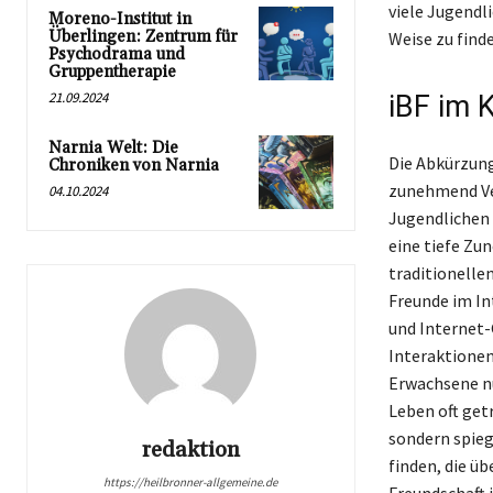
viele Jugendl
Moreno-Institut in
Überlingen: Zentrum für
Weise zu finde
Psychodrama und
Gruppentherapie
21.09.2024
iBF im 
Narnia Welt: Die
Die Abkürzung 
Chroniken von Narnia
zunehmend Ver
04.10.2024
Jugendlichen 
eine tiefe Zu
traditionellen
Freunde im In
und Internet-G
Interaktionen 
Erwachsene nu
Leben oft getr
sondern spieg
redaktion
finden, die ü
https://heilbronner-allgemeine.de
Freundschaft i