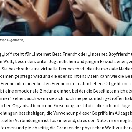
nner Allgemeine)
 „ibf“ steht für „Internet Best Friend“ oder „Internet Boyfriend“
len Welt, besonders unter Jugendlichen und jungen Erwachsenen,
Sie beschreibt eine virtuelle Freundschaft, die über soziale Medie
ormen gepflegt wird und die ebenso intensiv sein kann wie die Be
Freund oder einer besten Freundin im realen Leben. Oft geht mit
f eine emotionale Bindung einher, bei der die Beteiligten sich al
mmer“ sehen, auch wenn sie sich noch nie persönlich getroffen ha
uchen Organisationen und Forschungsinstitute, die sich mit Juge
iehungen beschäftigen, die Verwendung dieser Begriffe im Alltags
ueller Verbindungen ist faszinierend, da es den Nutzern ermögli
formen und gleichzeitig die Grenzen der physischen Welt zu über