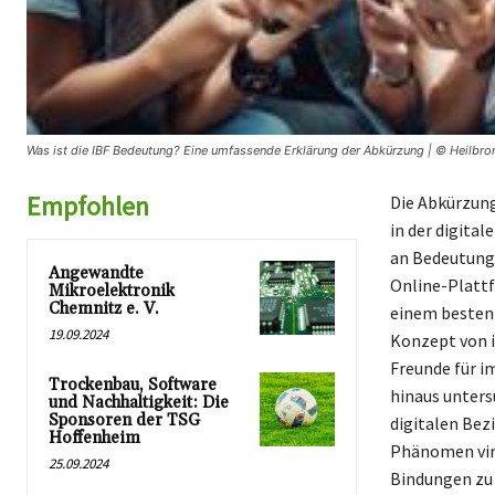
Was ist die IBF Bedeutung? Eine umfassende Erklärung der Abkürzung | © Heilbro
Empfohlen
Die Abkürzung
in der digita
an Bedeutung. 
Angewandte
Online-Plattf
Mikroelektronik
Chemnitz e. V.
einem besten 
19.09.2024
Konzept von ib
Freunde für i
Trockenbau, Software
hinaus unters
und Nachhaltigkeit: Die
Sponsoren der TSG
digitalen Bez
Hoffenheim
Phänomen virt
25.09.2024
Bindungen zu 