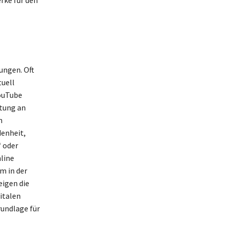
ungen. Oft
tuell
YouTube
tung an
n
denheit,
“ oder
line
m in der
eigen die
italen
undlage für