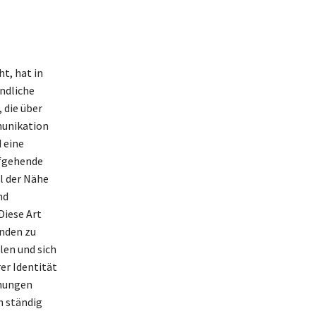
t, hat in
ndliche
 die über
munikation
d eine
efgehende
l der Nähe
nd
Diese Art
unden zu
len und sich
er Identität
ehungen
h ständig