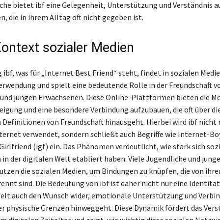
iche bietet ibf eine Gelegenheit, Unterstützung und Verständnis a
n, die in ihrem Alltag oft nicht gegeben ist.
Kontext sozialer Medien
ibf, was für „Internet Best Friend“ steht, findet in sozialen Medi
wendung und spielt eine bedeutende Rolle in der Freundschaft v
und jungen Erwachsenen. Diese Online-Plattformen bieten die Mö
neigung und eine besondere Verbindung aufzubauen, die oft über di
 Definitionen von Freundschaft hinausgeht. Hierbei wird ibf nicht 
ternet verwendet, sondern schließt auch Begriffe wie Internet-Boy
irlfriend (igf) ein. Das Phänomen verdeutlicht, wie stark sich soz
in der digitalen Welt etabliert haben. Viele Jugendliche und jung
tzen die sozialen Medien, um Bindungen zu knüpfen, die von ihr
ennt sind. Die Bedeutung von ibf ist daher nicht nur eine Identitä
elt auch den Wunsch wider, emotionale Unterstützung und Verbi
ber physische Grenzen hinweggeht. Diese Dynamik fördert das Vers
m digitalen Zeitalter und zeigt, wie wichtig diese sozialen Netzwe