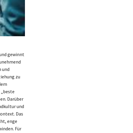
 und gewinnt
 zunehmend
n und
ziehung zu
 dem
s „beste
ben. Darüber
ndkultur und
kontext. Das
cht, enge
winden. Für