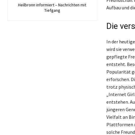
Heilbronn informiert – Nachrichten mit
Aufbau und di
Tiefgang
Die ver
In der heutig
wird sie verwe
gepflegte Fre
entsteht. Bes
Popularität g
erforschen. D
trotz physisc
„Internet Gir
entstehen. Au
jüngeren Gene
Vielfalt an B
Plattformen m
solche Freund