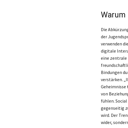
Warum i
Die Abkürzung 
der Jugendspr
verwenden die
digitale Inte
eine zentrale 
freundschaftl
Bindungen dur
verstärken. „
Geheimnisse te
von Beziehung
fühlen. Socia
gegenseitig zu
wird. Der Tre
wider, sonder