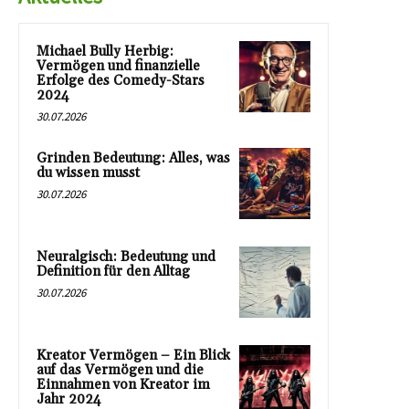
Michael Bully Herbig:
Vermögen und finanzielle
Erfolge des Comedy-Stars
2024
30.07.2026
Grinden Bedeutung: Alles, was
du wissen musst
30.07.2026
Neuralgisch: Bedeutung und
Definition für den Alltag
30.07.2026
Kreator Vermögen – Ein Blick
auf das Vermögen und die
Einnahmen von Kreator im
Jahr 2024