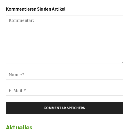
Kommentieren Sie den Artikel
Kommentar:
Na
E-
Mai
Aktuelles