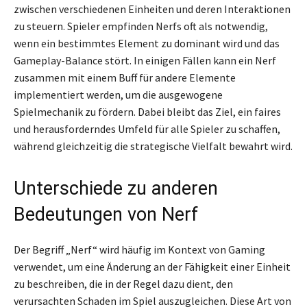
zwischen verschiedenen Einheiten und deren Interaktionen
zu steuern. Spieler empfinden Nerfs oft als notwendig,
wenn ein bestimmtes Element zu dominant wird und das
Gameplay-Balance stört. In einigen Fällen kann ein Nerf
zusammen mit einem Buff für andere Elemente
implementiert werden, um die ausgewogene
Spielmechanik zu fördern. Dabei bleibt das Ziel, ein faires
und herausforderndes Umfeld für alle Spieler zu schaffen,
während gleichzeitig die strategische Vielfalt bewahrt wird.
Unterschiede zu anderen
Bedeutungen von Nerf
Der Begriff „Nerf“ wird häufig im Kontext von Gaming
verwendet, um eine Änderung an der Fähigkeit einer Einheit
zu beschreiben, die in der Regel dazu dient, den
verursachten Schaden im Spiel auszugleichen. Diese Art von