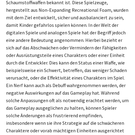
Schaumstoffwaffen bekannt ist. Diese Spielzeuge,
hergestellt aus Non-Expanding Recreational Foam, wurden
mit dem Ziel entwickelt, sicher und ausbalanciert zu sein,
damit Kinder gefahrlos spielen können. In der Welt der
digitalen Spiele und analogen Spiele hat der Begriff jedoch
eine andere Bedeutung angenommen. Hierbei bezieht er
sich auf das Abschwächen oder Vermindern der Fähigkeiten
oder Ausrüstungsteile eines Charakters oder einer Einheit
durch die Entwickler. Dies kann den Status einer Waffe, wie
beispielsweise ein Schwert, betreffen, das weniger Schaden
verursacht, oder die Effektivität eines Charakters im Spiel.
Ein Nerf kann auch als Debuff wahrgenommen werden, der
negative Auswirkungen auf das Gameplay hat. Während
solche Anpassungen oft als notwendig erachtet werden, um
das Gameplay ausgeglichen zu halten, können Spieler
solche Änderungen als frustrierend empfinden,
insbesondere wenn sie ihre Strategie auf die schwächeren
Charaktere oder vorab mächtigen Einheiten ausgerichtet