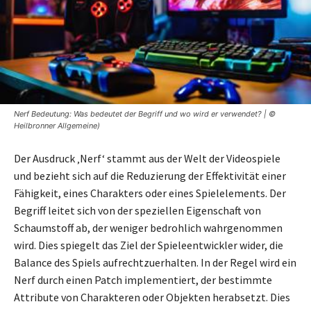
Nerf Bedeutung: Was bedeutet der Begriff und wo wird er verwendet? | ©
Heilbronner Allgemeine)
Der Ausdruck ‚Nerf‘ stammt aus der Welt der Videospiele
und bezieht sich auf die Reduzierung der Effektivität einer
Fähigkeit, eines Charakters oder eines Spielelements. Der
Begriff leitet sich von der speziellen Eigenschaft von
Schaumstoff ab, der weniger bedrohlich wahrgenommen
wird. Dies spiegelt das Ziel der Spieleentwickler wider, die
Balance des Spiels aufrechtzuerhalten. In der Regel wird ein
Nerf durch einen Patch implementiert, der bestimmte
Attribute von Charakteren oder Objekten herabsetzt. Dies