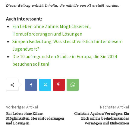
Auch interessant:
Ein Leben ohne Zähne: Möglichkeiten,
Herausforderungen und Lösungen
Simpen Bedeutung: Was steckt wirklich hinter diesem
Jugendwort?
Die 10 aufregendsten Städte in Europa, die Sie 2024
besuchen sollten!
Vorheriger Artikel
Nächster Artikel
Ein Leben ohne Zähne:
Christina Aguilera Vermögen: Ein
Möglichkeiten, Herausforderungen
Blick auf ihr beeindruckendes
und Lösungen
Vermögen und Einkommen