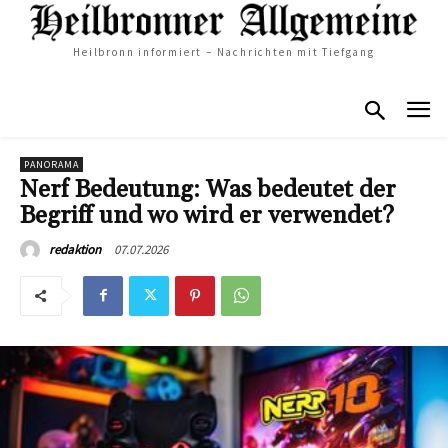
Heilbronn informiert – Nachrichten mit Tiefgang
PANORAMA
Nerf Bedeutung: Was bedeutet der
Begriff und wo wird er verwendet?
07.07.2026
redaktion