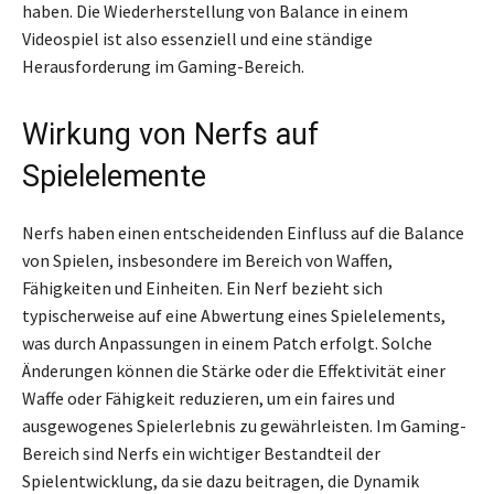
haben. Die Wiederherstellung von Balance in einem
Videospiel ist also essenziell und eine ständige
Herausforderung im Gaming-Bereich.
Wirkung von Nerfs auf
Spielelemente
Nerfs haben einen entscheidenden Einfluss auf die Balance
von Spielen, insbesondere im Bereich von Waffen,
Fähigkeiten und Einheiten. Ein Nerf bezieht sich
typischerweise auf eine Abwertung eines Spielelements,
was durch Anpassungen in einem Patch erfolgt. Solche
Änderungen können die Stärke oder die Effektivität einer
Waffe oder Fähigkeit reduzieren, um ein faires und
ausgewogenes Spielerlebnis zu gewährleisten. Im Gaming-
Bereich sind Nerfs ein wichtiger Bestandteil der
Spielentwicklung, da sie dazu beitragen, die Dynamik