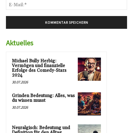
E-
Mai
Aktuelles
Michael Bully Herbig:
Vermögen und finanzielle
Erfolge des Comedy-Stars
2024
30.07.2026
Grinden Bedeutung: Alles, was
du wissen musst
30.07.2026
Neuralgisch: Bedeutung und
Definition für den Alltag