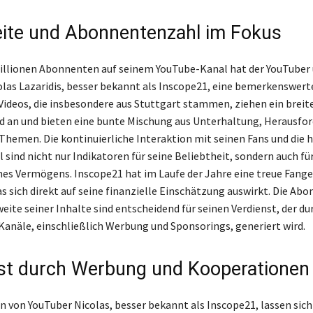
ite und Abonnentenzahl im Fokus
Millionen Abonnenten auf seinem YouTube-Kanal hat der YouTuber
las Lazaridis, besser bekannt als Inscope21, eine bemerkenswert
e Videos, die insbesondere aus Stuttgart stammen, ziehen ein brei
d an und bieten eine bunte Mischung aus Unterhaltung, Herausfo
-Themen. Die kontinuierliche Interaktion mit seinen Fans und die 
sind nicht nur Indikatoren für seine Beliebtheit, sondern auch fü
nes Vermögens. Inscope21 hat im Laufe der Jahre eine treue Fan
 sich direkt auf seine finanzielle Einschätzung auswirkt. Die Ab
eite seiner Inhalte sind entscheidend für seinen Verdienst, der du
Kanäle, einschließlich Werbung und Sponsorings, generiert wird.
st durch Werbung und Kooperationen
 von YouTuber Nicolas, besser bekannt als Inscope21, lassen sic