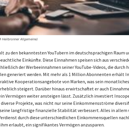
© Heilbronner Allgemeine)
lt zu den bekanntesten YouTubern im deutschsprachigen Raum un
eachtliche Einkünfte. Diese Einnahmen speisen sich aus verschie
chließlich der Werbeeinnahmen seiner YouTube-Videos, die durch 
en generiert werden. Mit mehr als 1 Million Abonnenten erhält I
raktive Kooperationsangebote von Marken, was sein monatliche
eblich steigert. Darüber hinaus erwirtschaftet er auch Einnahm
ein Vermögen weiter ansteigen lässt. Zusätzlich investiert Inscop
n diverse Projekte, was nicht nur seine Einkommensströme diversif
eine langfristige finanzielle Stabilität verbessert. Alles in allem 
erdienst durch diese unterschiedlichen Einkommensquellen nach
 ihm erlaubt, ein signifikantes Vermögen anzusparen.