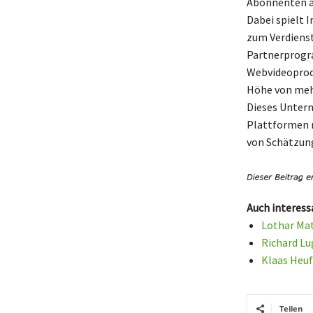
Abonnenten a
Dabei spielt 
zum Verdienst
Partnerprogr
Webvideoprodu
Höhe von mehr
Dieses Unter
Plattformen m
von Schätzun
Auch interess
Lothar Mat
Richard L
Klaas Heuf
Teilen