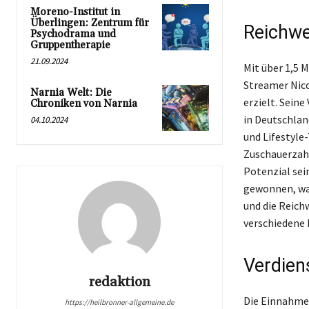
Moreno-Institut in
Überlingen: Zentrum für
Reichwe
Psychodrama und
Gruppentherapie
21.09.2024
Mit über 1,5 
Streamer Nico
Narnia Welt: Die
erzielt. Sein
Chroniken von Narnia
in Deutschlan
04.10.2024
und Lifestyle
Zuschauerzahl 
Potenzial sei
gewonnen, was
und die Reichw
verschiedene 
Verdien
redaktion
Die Einnahmen
https://heilbronner-allgemeine.de