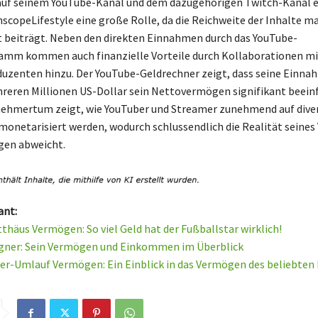
uf seinem YouTube-Kanal und dem dazugehörigen Twitch-Kanal e
InscopeLifestyle eine große Rolle, da die Reichweite der Inhalte 
 beiträgt. Neben den direkten Einnahmen durch das YouTube-
amm kommen auch finanzielle Vorteile durch Kollaborationen mi
zenten hinzu. Der YouTube-Geldrechner zeigt, dass seine Einna
eren Millionen US-Dollar sein Nettovermögen signifikant beeinf
nehmertum zeigt, wie YouTuber und Streamer zunehmend auf dive
onetarisiert werden, wodurch schlussendlich die Realität seine
gen abweicht.
ant:
thäus Vermögen: So viel Geld hat der Fußballstar wirklich!
ugner: Sein Vermögen und Einkommen im Überblick
er-Umlauf Vermögen: Ein Einblick in das Vermögen des beliebten