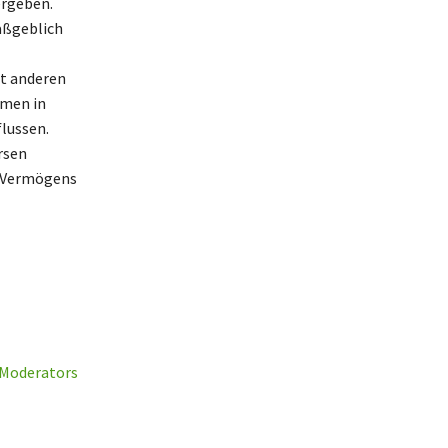
rgeben.
maßgeblich
t anderen
hmen in
lussen.
rsen
s Vermögens
 Moderators