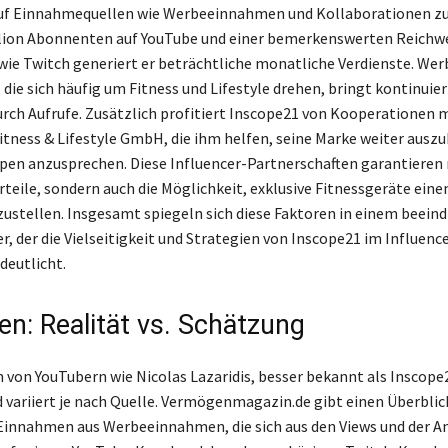
auf Einnahmequellen wie Werbeeinnahmen und Kollaborationen zu
llion Abonnenten auf YouTube und einer bemerkenswerten Reichwe
ie Twitch generiert er beträchtliche monatliche Verdienste. Wer
 die sich häufig um Fitness und Lifestyle drehen, bringt kontinuier
ch Aufrufe. Zusätzlich profitiert Inscope21 von Kooperationen 
Fitness & Lifestyle GmbH, die ihm helfen, seine Marke weiter ausz
pen anzusprechen. Diese Influencer-Partnerschaften garantieren 
orteile, sondern auch die Möglichkeit, exklusive Fitnessgeräte ein
ustellen. Insgesamt spiegeln sich diese Faktoren in einem beein
r, der die Vielseitigkeit und Strategien von Inscope21 im Influenc
deutlicht.
n: Realität vs. Schätzung
von YouTubern wie Nicolas Lazaridis, besser bekannt als Inscope21
 variiert je nach Quelle. Vermögenmagazin.de gibt einen Überblic
innahmen aus Werbeeinnahmen, die sich aus den Views und der An