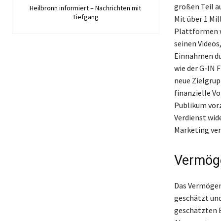
großen Teil 
Heilbronn informiert – Nachrichten mit
Tiefgang
Mit über 1 Mi
Plattformen w
seinen Videos,
Einnahmen dur
wie der G-IN 
neue Zielgrup
finanzielle V
Publikum vorz
Verdienst wide
Marketing ver
Vermöge
Das Vermögen 
geschätzt und
geschätzten E