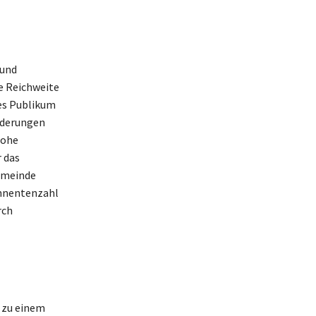
 und
e Reichweite
tes Publikum
rderungen
hohe
r das
gemeinde
onnentenzahl
rch
h zu einem