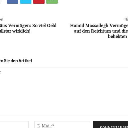
el
Nä
äus Vermögen: So viel Geld
Hamid Mossadegh Vermögen
llstar wirklich!
auf den Reichtum und die
beliebten
 Sie den Artikel
Name:*
E-