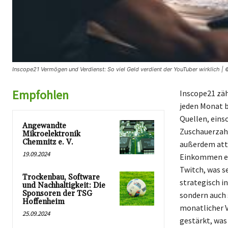
Inscope21 Vermögen und Verdienst: So viel Geld verdient der YouTuber wirklich | 
Empfohlen
Inscope21 zäh
jeden Monat b
Quellen, eins
Angewandte
Zuschauerzahl
Mikroelektronik
Chemnitz e. V.
außerdem att
19.09.2024
Einkommen erh
Twitch, was s
Trockenbau, Software
strategisch i
und Nachhaltigkeit: Die
Sponsoren der TSG
sondern auch s
Hoffenheim
monatlicher V
25.09.2024
gestärkt, was