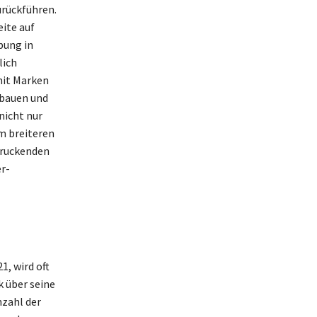
rückführen.
ite auf
bung in
lich
mit Marken
ubauen und
nicht nur
em breiteren
druckenden
er-
, wird oft
k über seine
zahl der