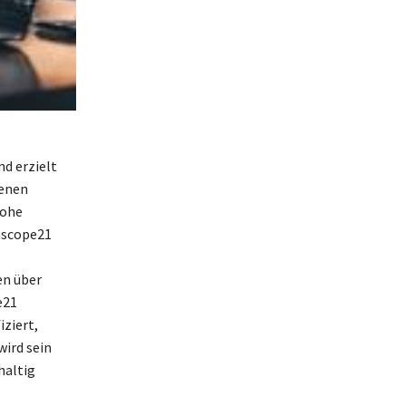
d erzielt
denen
hohe
nscope21
s
en über
e21
iziert,
wird sein
haltig