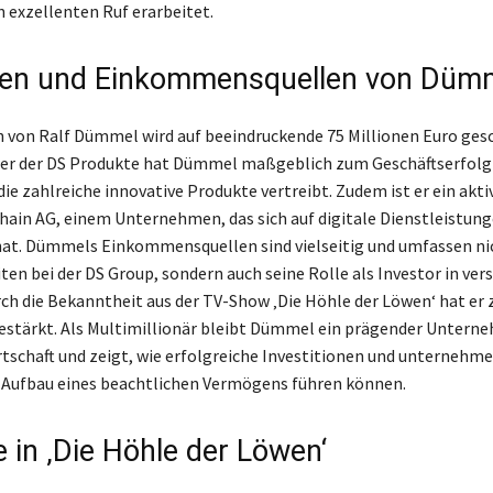
exzellenten Ruf erarbeitet.
en und Einkommensquellen von Düm
von Ralf Dümmel wird auf beeindruckende 75 Millionen Euro gesc
rer der DS Produkte hat Dümmel maßgeblich zum Geschäftserfolg
ie zahlreiche innovative Produkte vertreibt. Zudem ist er ein akti
 Chain AG, einem Unternehmen, das sich auf digitale Dienstleistun
 hat. Dümmels Einkommensquellen sind vielseitig und umfassen ni
iten bei der DS Group, sondern auch seine Rolle als Investor in ve
rch die Bekanntheit aus der TV-Show ‚Die Höhle der Löwen‘ hat er 
estärkt. Als Multimillionär bleibt Dümmel ein prägender Unterne
tschaft und zeigt, wie erfolgreiche Investitionen und unternehme
 Aufbau eines beachtlichen Vermögens führen können.
e in ‚Die Höhle der Löwen‘