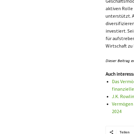
Geschäftsmode
aktiven Rolle
unterstützt. 
diversifiziere
investiert. Se
für aufstrebe
Wirtschaft zu 
Auch interess
Das Vermög
finanziell
J.K. Rowli
Vermögen v
2024
Teilen