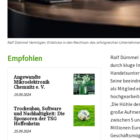
Ralf Dümmel Vermögen: Einblicke in den Reichtum des erfolgreichen Unternehmer
Empfohlen
Ralf Dümmel i
durch kluge I
Handelsuntern
Angewandte
Seine beeindr
Mikroelektronik
Chemnitz e. V.
als Mitglied 
19.09.2024
hochgearbeite
‚Die Höhle de
Trockenbau, Software
große Aufmerk
und Nachhaltigkeit: Die
Sponsoren der TSG
zwischen 5 un
Hoffenheim
Millionen Eur
25.09.2024
Geschäftsmög