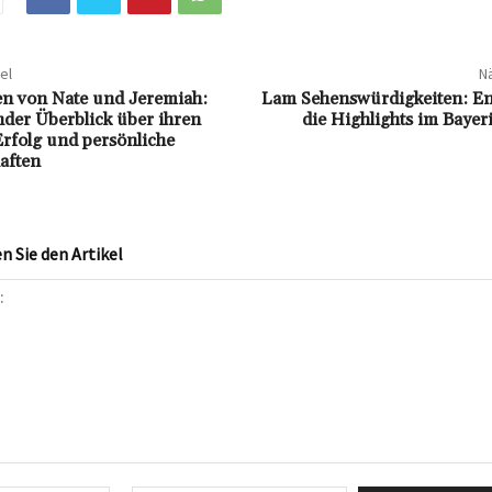
el
Nä
n von Nate und Jeremiah:
Lam Sehenswürdigkeiten: En
der Überblick über ihren
die Highlights im Baye
Erfolg und persönliche
aften
 Sie den Artikel