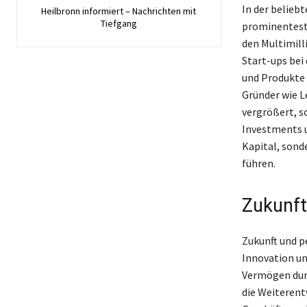
In der belieb
Heilbronn informiert – Nachrichten mit
Tiefgang
prominenteste
den Multimill
Start-ups bei
und Produkte 
Gründer wie 
vergrößert, s
Investments u
Kapital, sond
führen.
Zukunft
Zukunft und p
Innovation un
Vermögen durc
die Weiterent