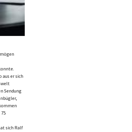
ermögen
konnte.
 aus er sich
swelt
ten Sendung
enbügler,
inkommen
 75
t sich Ralf