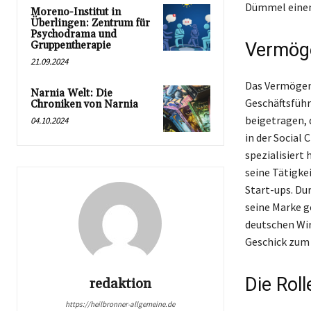
Dümmel einen 
Moreno-Institut in
Überlingen: Zentrum für
Psychodrama und
Gruppentherapie
Vermög
21.09.2024
Das Vermögen 
Narnia Welt: Die
Geschäftsfüh
Chroniken von Narnia
beigetragen, d
04.10.2024
in der Social
spezialisiert
seine Tätigke
Start-ups. Du
seine Marke g
deutschen Wir
Geschick zum
Die Roll
redaktion
https://heilbronner-allgemeine.de