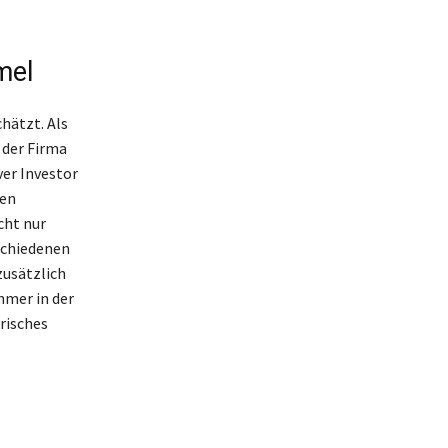
mel
hätzt. Als
 der Firma
ver Investor
gen
cht nur
rschiedenen
zusätzlich
hmer in der
risches