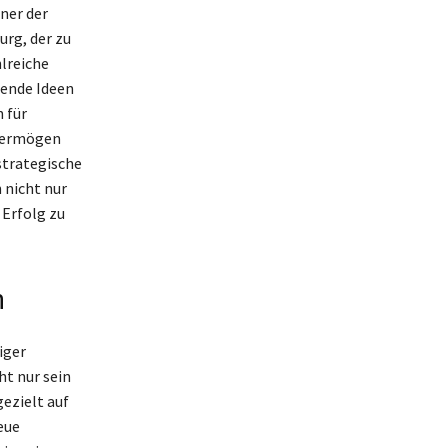
ner der
rg, der zu
hlreiche
hende Ideen
 für
 Vermögen
strategische
 nicht nur
 Erfolg zu
n
iger
ht nur sein
ezielt auf
eue