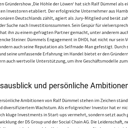
ten Gründershow ‚Die Höhle der Löwen‘ hat sich Ralf Dümmel als ei
n Investoren etabliert. Der erfolgreiche Unternehmer aus Hambu
ionären Deutschlands zählt, agiert als Jury-Mitglied und berät za
 der Suche nach Investitionssummen. Sein Gespür für vielversprec
hat ihn zu einem gefragten Partner gemacht, unter anderem auch
Lencke Steiner. Dümmels Engagement in DHDL hat nicht nur sein
ondern auch seine Reputation als Selfmade-Man gefestigt. Durch 
nd seine umfassende Erfahrung im Handel bietet er den Gründern
ern auch wertvolle Unterstützung, um ihre Geschäftsmodelle zum
sausblick und persönliche Ambitione
ersönliche Ambitionen von Ralf Dümmel stehen im Zeichen ständ
d diversifiziertem Wachstum. Als erfolgreicher Investor hat er nic
h kluge Investments in Start-ups vermehrt, sondern setzt auch g
wicklung der DS Group und der Social Chain AG. Die Leidenschaft, n