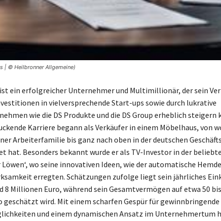
s | © Heilbronner Allgemeine)
st ein erfolgreicher Unternehmer und Multimillionär, der sein V
nvestitionen in vielversprechende Start-ups sowie durch lukrative
ehmen wie die DS Produkte und die DS Group erheblich steigern 
uckende Karriere begann als Verkäufer in einem Möbelhaus, von wo
einer Arbeiterfamilie bis ganz nach oben in der deutschen Geschäft
t hat. Besonders bekannt wurde er als TV-Investor in der belieb
r Löwen‘, wo seine innovativen Ideen, wie der automatische Hemd
samkeit erregten. Schätzungen zufolge liegt sein jährliches E
d 8 Millionen Euro, während sein Gesamtvermögen auf etwa 50 bis
o geschätzt wird. Mit einem scharfen Gespür für gewinnbringende
lichkeiten und einem dynamischen Ansatz im Unternehmertum ha