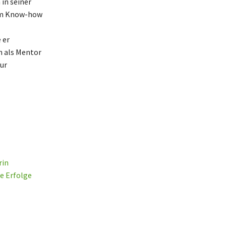
in seiner
nem Know-how
 er
ch als Mentor
ur
rin
e Erfolge