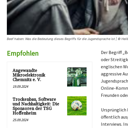
Beef haben: Was die Bedeutung dieses Begriffs für die Jugendsprache ist | © Hei
Empfohlen
Der Begriff „
oder Streitig
englischen Wo
Angewandte
aggressive Au
Mikroelektronik
Chemnitz e. V.
Jugendsprache
19.09.2024
Online-Kommu
Freunden oder
Trockenbau, Software
und Nachhaltigkeit: Die
Sponsoren der TSG
Ursprünglich k
Hoffenheim
öffentlich au
25.09.2024
Interviews. I