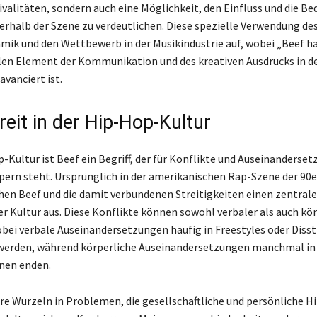
ivalitäten, sondern auch eine Möglichkeit, den Einfluss und die B
erhalb der Szene zu verdeutlichen. Diese spezielle Verwendung des
amik und den Wettbewerb in der Musikindustrie auf, wobei „Beef h
en Element der Kommunikation und des kreativen Ausdrucks in d
vanciert ist.
reit in der Hip-Hop-Kultur
p-Kultur ist Beef ein Begriff, der für Konflikte und Auseinanderse
ern steht. Ursprünglich in der amerikanischen Rap-Szene der 90
en Beef und die damit verbundenen Streitigkeiten einen zentral
er Kultur aus. Diese Konflikte können sowohl verbaler als auch kör
obei verbale Auseinandersetzungen häufig in Freestyles oder Disst
werden, während körperliche Auseinandersetzungen manchmal in 
nen enden.
ere Wurzeln in Problemen, die gesellschaftliche und persönliche 