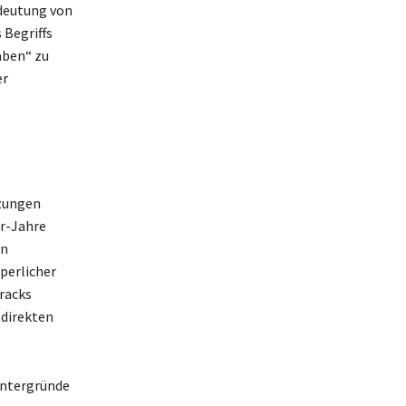
edeutung von
 Begriffs
aben“ zu
er
tzungen
er-Jahre
en
perlicher
racks
direkten
Hintergründe