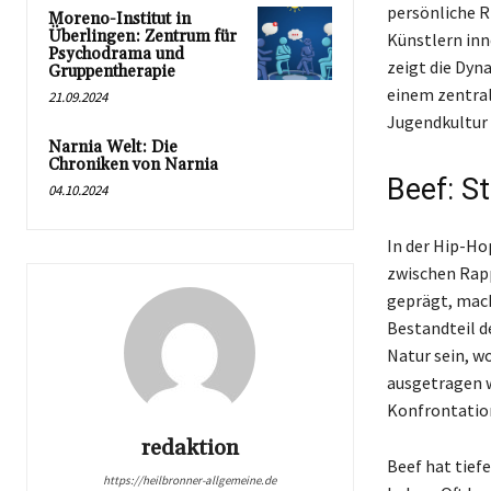
persönliche R
Moreno-Institut in
Überlingen: Zentrum für
Künstlern inn
Psychodrama und
zeigt die Dyn
Gruppentherapie
einem zentral
21.09.2024
Jugendkultur a
Narnia Welt: Die
Chroniken von Narnia
Beef: St
04.10.2024
In der Hip-Ho
zwischen Rapp
geprägt, mach
Bestandteil d
Natur sein, w
ausgetragen 
Konfrontatio
redaktion
Beef hat tief
https://heilbronner-allgemeine.de