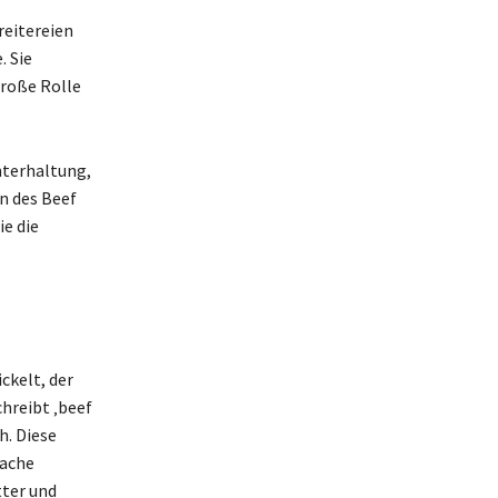
reitereien
. Sie
große Rolle
nterhaltung,
n des Beef
ie die
ckelt, der
chreibt ‚beef
h. Diese
rache
tter und