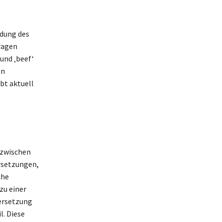
ndung des
tragen
und ‚beef‘
in
bt aktuell
 zwischen
ersetzungen,
che
zu einer
dersetzung
l. Diese