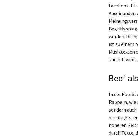
Facebook. Hie
Auseinanderse
Meinungsversc
Begriffs spieg
werden. Die S
ist zu einem 
Musiktexten o
und relevant.
Beef al
In der Rap-Sz
Rappern, wie 
sondern auch 
Streitigkeite
höheren Reich
durch Texte, d