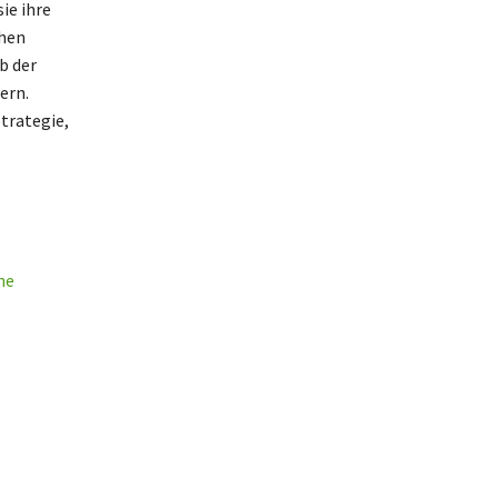
ie ihre
chen
b der
ern.
Strategie,
ne