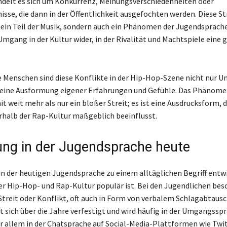
ndelt es sich um Konkurrenz, Meinungsverschiedenheiten oder
isse, die dann in der Öffentlichkeit ausgefochten werden. Diese St
r ein Teil der Musik, sondern auch ein Phänomen der Jugendsprache
Umgang in der Kultur wider, in der Rivalität und Machtspiele eine 
ge Menschen sind diese Konflikte in der Hip-Hop-Szene nicht nur U
 eine Ausformung eigener Erfahrungen und Gefühle. Das Phänome
t weit mehr als nur ein bloßer Streit; es ist eine Ausdrucksform, d
halb der Rap-Kultur maßgeblich beeinflusst.
ng in der Jugendsprache heute
 in der heutigen Jugendsprache zu einem alltäglichen Begriff entwi
der Hip-Hop- und Rap-Kultur populär ist. Bei den Jugendlichen bes
Streit oder Konflikt, oft auch in Form von verbalem Schlagabtausc
 sich über die Jahre verfestigt und wird häufig in der Umgangssp
r allem in der Chatsprache auf Social-Media-Plattformen wie Twi