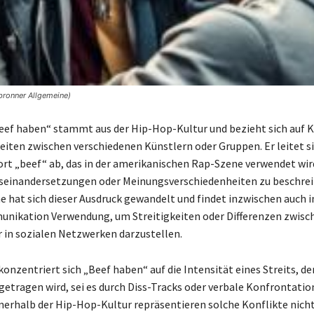
lbronner Allgemeine)
Beef haben“ stammt aus der Hip-Hop-Kultur und bezieht sich auf K
keiten zwischen verschiedenen Künstlern oder Gruppen. Er leitet s
rt „beef“ ab, das in der amerikanischen Rap-Szene verwendet wir
seinandersetzungen oder Meinungsverschiedenheiten zu beschreib
 hat sich dieser Ausdruck gewandelt und findet inzwischen auch i
nikation Verwendung, um Streitigkeiten oder Differenzen zwisc
 in sozialen Netzwerken darzustellen.
onzentriert sich „Beef haben“ auf die Intensität eines Streits, der
sgetragen wird, sei es durch Diss-Tracks oder verbale Konfrontatio
nnerhalb der Hip-Hop-Kultur repräsentieren solche Konflikte nicht