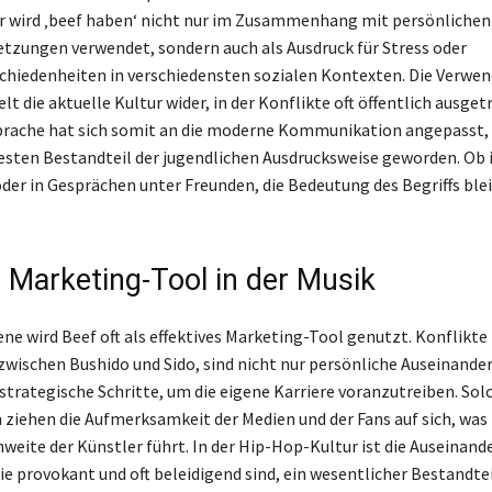
r wird ‚beef haben‘ nicht nur im Zusammenhang mit persönlichen
tzungen verwendet, sondern auch als Ausdruck für Stress oder
hiedenheiten in verschiedensten sozialen Kontexten. Die Verwe
elt die aktuelle Kultur wider, in der Konflikte oft öffentlich ausge
prache hat sich somit an die moderne Kommunikation angepasst, 
festen Bestandteil der jugendlichen Ausdrucksweise geworden. Ob 
der in Gesprächen unter Freunden, die Bedeutung des Begriffs blei
s Marketing-Tool in der Musik
ene wird Beef oft als effektives Marketing-Tool genutzt. Konflikte
zwischen Bushido und Sido, sind nicht nur persönliche Auseinand
strategische Schritte, um die eigene Karriere voranzutreiben. Sol
n ziehen die Aufmerksamkeit der Medien und der Fans auf sich, was 
weite der Künstler führt. In der Hip-Hop-Kultur ist die Auseinan
ie provokant und oft beleidigend sind, ein wesentlicher Bestandtei