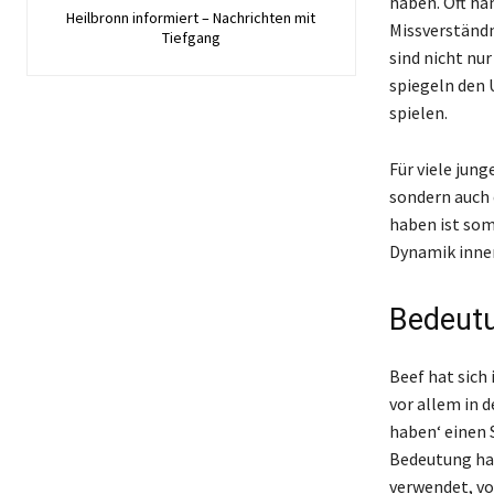
haben. Oft ha
Heilbronn informiert – Nachrichten mit
Missverständn
Tiefgang
sind nicht nu
spiegeln den 
spielen.
Für viele jun
sondern auch
haben ist somi
Dynamik inner
Bedeutu
Beef hat sich
vor allem in 
haben‘ einen 
Bedeutung hat
verwendet, vo