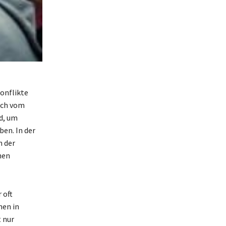
onflikte
ich vom
d, um
en. In der
n der
hen
 oft
nen in
 nur