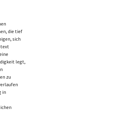
nen
n, die tief
igen, sich
ntext
eine
digkeit legt,
en
en zu
verlaufen
 in
sichen