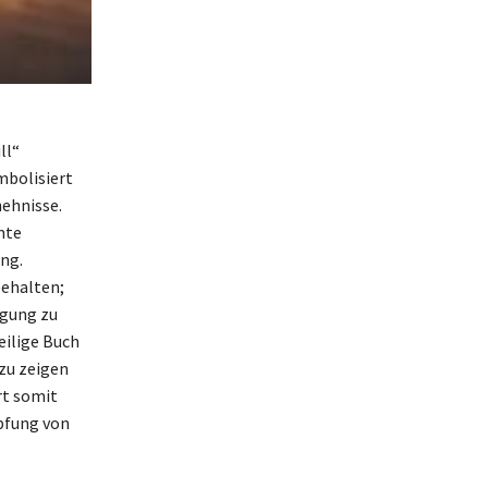
ll“
mbolisiert
hehnisse.
mte
ng.
behalten;
ugung zu
eilige Buch
zu zeigen
rt somit
üpfung von