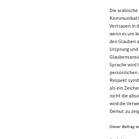
Die arabische 
Kommunikation
Vertrauen in 
wenn es um kü
den Glauben an
Ursprung und 
Glaubensansic
Sprache wird 
persönlichen A
Respekt symbo
als ein Zeich
nicht die abs
wird die Verw
Demut zu zei