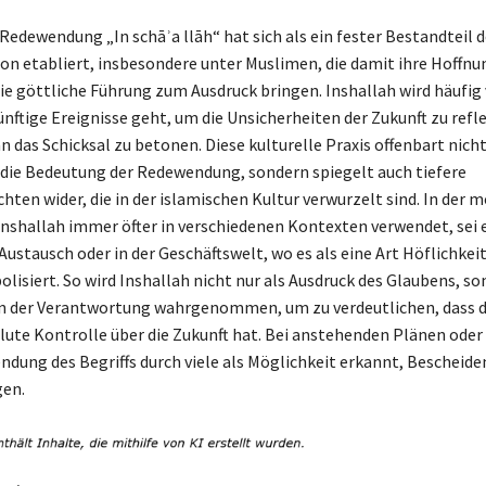
Redewendung „In schāʾa llāh“ hat sich als ein fester Bestandteil d
 etabliert, insbesondere unter Muslimen, die damit ihre Hoffnun
die göttliche Führung zum Ausdruck bringen. Inshallah wird häufig
nftige Ereignisse geht, um die Unsicherheiten der Zukunft zu refl
 das Schicksal zu betonen. Diese kulturelle Praxis offenbart nich
die Bedeutung der Redewendung, sondern spiegelt auch tiefere
hten wider, die in der islamischen Kultur verwurzelt sind. In der 
Inshallah immer öfter in verschiedenen Kontexten verwendet, sei 
ustausch oder in der Geschäftswelt, wo es als eine Art Höflichkei
lisiert. So wird Inshallah nicht nur als Ausdruck des Glaubens, s
en der Verantwortung wahrgenommen, um zu verdeutlichen, dass 
olute Kontrolle über die Zukunft hat. Bei anstehenden Plänen ode
endung des Begriffs durch viele als Möglichkeit erkannt, Bescheide
gen.