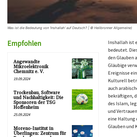
Was ist die Bedeutung von 'Inshallah' auf Deutsch? | © Heilbronner Allgemeine)
Empfohlen
Inshallah ist
bedeutet. Die
den Glauben a
Angewandte
Gläubige verw
Mikroelektronik
Chemnitz e. V.
Ereignisse ei
19.09.2024
Kulturell bet
auch arabisch
Trockenbau, Software
bekräftigen, d
und Nachhaltigkeit: Die
Sponsoren der TSG
des Islam, le
Hoffenheim
und Vertrauen 
25.09.2024
eine Haltung 
Glauben und K
Moreno-Institut in
Überlingen: Zentrum für