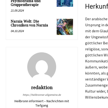
Psychodrama und
Gruppentherapie
Herkunf
21.09.2024
Der arabische 
Narnia Welt: Die
Ursprung in d
Chroniken von Narnia
mit dem Glaub
04.10.2024
der Ungewissh
göttlicher Be
religiöse, son
göttlichen Wi
Kommunikation
äußern, wobei
könnten, als g
verständiger 
Zusammengefas
redaktion
Kultur wider,
https://heilbronner-allgemeine.de
Willensbekun
Heilbronn informiert – Nachrichten mit
Tiefgang