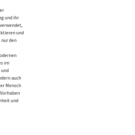
er
g und ihr
 verwendet,
ektieren und
t nur den
modernen
es im
t und
ondern auch
der Mensch
r Vorhaben
nheit und