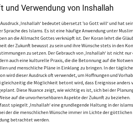
t und Verwendung von Inshallah
Ausdruck ‚Inshallah‘ bedeutet übersetzt ’so Gott will‘ und hat sei
er Sprache des Islams. Es ist eine häufige Anwendung unter Muslime
en an die Allmacht Gottes verknüpft ist. Der Koran lehrt die Gläub
eit der Zukunft bewusst zu sein und ihre Wünsche stets in den Ko
stimmungen zu setzen. Der Gebrauch von ‚Inshallah‘ ist nicht nur 
dern auch eine kulturelle Praxis, die die Betonnung auf die Notwen
llen und menschliche Pläne in Einklang zu bringen. In der täglich
 wird dieser Ausdruck oft verwendet, um Hoffnungen und Vorhab
 gleichzeitig die Möglichkeit betont wird, dass Ereignisse anders 
eplant. Diese Nuance zeigt, wie wichtig es ist, sich bei der Planung
Weise auf die unvorhersehbaren Aspekte der Zukunft zu beziehen.
st spiegelt ‚Inshallah‘ eine grundlegende Haltung in der islam
 bei der die menschlichen Wünsche immer im Lichte der göttlichen
dung betrachtet werden.