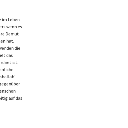
e im Leben
ers wenn es
ihre Demut
en hat.
rwenden die
elt das
rdnet ist.
hnliche
shallah‘
 gegenüber
Menschen
itig auf das