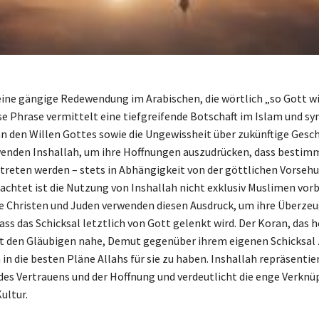
 eine gängige Redewendung im Arabischen, die wörtlich „so Gott wi
se Phrase vermittelt eine tiefgreifende Botschaft im Islam und sy
n den Willen Gottes sowie die Ungewissheit über zukünftige Gesc
enden Inshallah, um ihre Hoffnungen auszudrücken, dass bestim
ntreten werden – stets in Abhängigkeit von der göttlichen Vorsehu
rachtet ist die Nutzung von Inshallah nicht exklusiv Muslimen vor
e Christen und Juden verwenden diesen Ausdruck, um ihre Überze
ass das Schicksal letztlich von Gott gelenkt wird. Der Koran, das h
gt den Gläubigen nahe, Demut gegenüber ihrem eigenen Schicksal 
in die besten Pläne Allahs für sie zu haben. Inshallah repräsentie
des Vertrauens und der Hoffnung und verdeutlicht die enge Verkn
ultur.