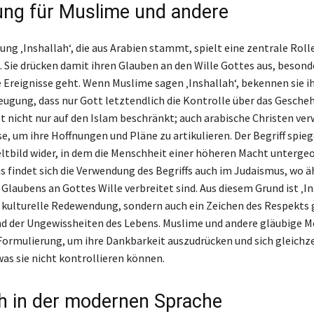
ng für Muslime und andere
ng ‚Inshallah‘, die aus Arabien stammt, spielt eine zentrale Roll
 Sie drücken damit ihren Glauben an den Wille Gottes aus, besond
 Ereignisse geht. Wenn Muslime sagen ‚Inshallah‘, bekennen sie 
eugung, dass nur Gott letztendlich die Kontrolle über das Gescheh
ist nicht nur auf den Islam beschränkt; auch arabische Christen ve
e, um ihre Hoffnungen und Pläne zu artikulieren. Der Begriff spieg
ltbild wider, in dem die Menschheit einer höheren Macht untergeo
s findet sich die Verwendung des Begriffs auch im Judaismus, wo ä
Glaubens an Gottes Wille verbreitet sind. Aus diesem Grund ist ‚In
e kulturelle Redewendung, sondern auch ein Zeichen des Respekts
nd der Ungewissheiten des Lebens. Muslime und andere gläubige 
Formulierung, um ihre Dankbarkeit auszudrücken und sich gleichze
was sie nicht kontrollieren können.
ah in der modernen Sprache