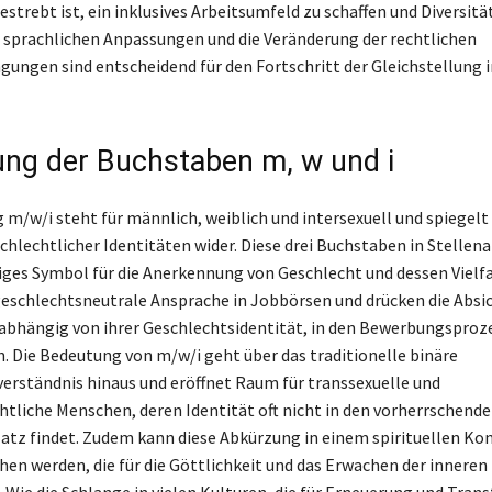
strebt ist, ein inklusives Arbeitsumfeld zu schaffen und Diversität
e sprachlichen Anpassungen und die Veränderung der rechtlichen
ngen sind entscheidend für den Fortschritt der Gleichstellung i
ng der Buchstaben m, w und i
 m/w/i steht für männlich, weiblich und intersexuell und spiegelt 
schlechtlicher Identitäten wider. Diese drei Buchstaben in Stellen
tiges Symbol für die Anerkennung von Geschlecht und dessen Vielfal
geschlechtsneutrale Ansprache in Jobbörsen und drücken die Absich
bhängig von ihrer Geschlechtsidentität, in den Bewerbungsproz
. Die Bedeutung von m/w/i geht über das traditionelle binäre
erständnis hinaus und eröffnet Raum für transsexuelle und
htliche Menschen, deren Identität oft nicht in den vorherrschend
atz findet. Zudem kann diese Abkürzung in einem spirituellen Kon
en werden, die für die Göttlichkeit und das Erwachen der inneren 
. Wie die Schlange in vielen Kulturen, die für Erneuerung und Tra