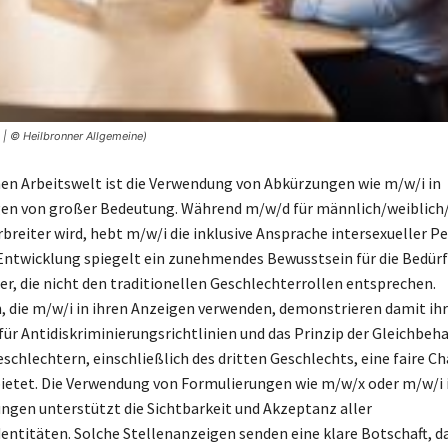
 | © Heilbronner Allgemeine)
en Arbeitswelt ist die Verwendung von Abkürzungen wie m/w/i in
en von großer Bedeutung. Während m/w/d für männlich/weiblich/
breiter wird, hebt m/w/i die inklusive Ansprache intersexueller P
 Entwicklung spiegelt ein zunehmendes Bewusstsein für die Bedürf
r, die nicht den traditionellen Geschlechterrollen entsprechen.
die m/w/i in ihren Anzeigen verwenden, demonstrieren damit ihr
r Antidiskriminierungsrichtlinien und das Prinzip der Gleichbeh
schlechtern, einschließlich des dritten Geschlechts, eine faire C
ietet. Die Verwendung von Formulierungen wie m/w/x oder m/w/i 
gen unterstützt die Sichtbarkeit und Akzeptanz aller
entitäten. Solche Stellenanzeigen senden eine klare Botschaft, da