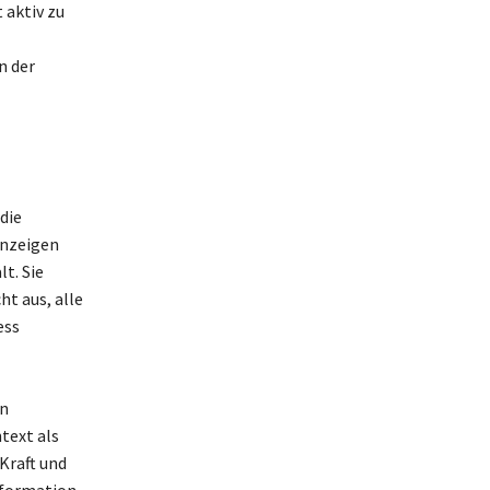
 aktiv zu
n der
die
anzeigen
t. Sie
t aus, alle
ess
en
text als
Kraft und
nsformation