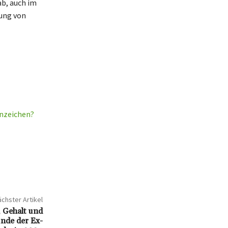
ab, auch im
tung von
ernzeichen?
chster Artikel
 Gehalt und
ünde der Ex-