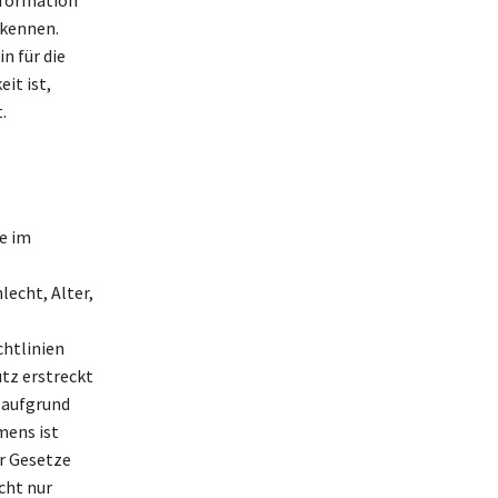
rkennen.
n für die
it ist,
.
e im
echt, Alter,
chtlinien
tz erstreckt
 aufgrund
mens ist
er Gesetze
cht nur