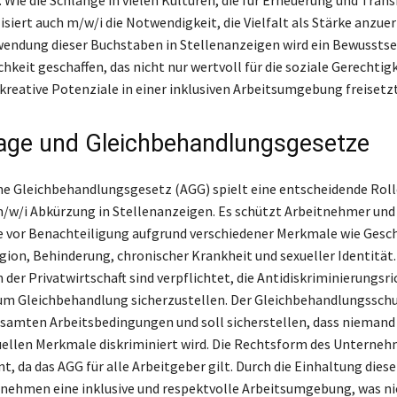
isiert auch m/w/i die Notwendigkeit, die Vielfalt als Stärke anzue
wendung dieser Buchstaben in Stellenanzeigen wird ein Bewusstsei
hkeit geschaffen, das nicht nur wertvoll für die soziale Gerechtigke
kreative Potenziale in einer inklusiven Arbeitsumgebung freisetzt
age und Gleichbehandlungsgesetze
e Gleichbehandlungsgesetz (AGG) spielt eine entscheidende Roll
/w/i Abkürzung in Stellenanzeigen. Es schützt Arbeitnehmer und
 vor Benachteiligung aufgrund verschiedener Merkmale wie Geschl
igion, Behinderung, chronischer Krankheit und sexueller Identität.
 der Privatwirtschaft sind verpflichtet, die Antidiskriminierungsri
um Gleichbehandlung sicherzustellen. Der Gleichbehandlungsschu
gesamten Arbeitsbedingungen und soll sicherstellen, dass niemand
duellen Merkmale diskriminiert wird. Die Rechtsform des Unterneh
nt, da das AGG für alle Arbeitgeber gilt. Durch die Einhaltung dies
nehmen eine inklusive und respektvolle Arbeitsumgebung, was ni