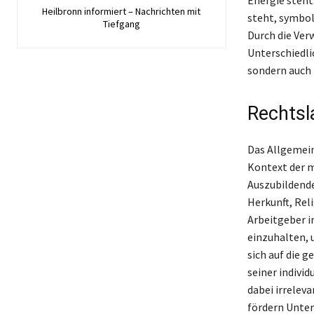
Heilbronn informiert – Nachrichten mit
steht, symbol
Tiefgang
Durch die Ver
Unterschiedlic
sondern auch 
Rechtsl
Das Allgemein
Kontext der m
Auszubildende
Herkunft, Rel
Arbeitgeber in
einzuhalten, 
sich auf die 
seiner indivi
dabei irreleva
fördern Unter