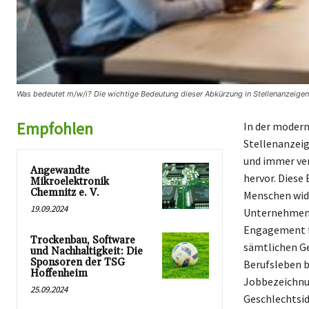
Was bedeutet m/w/i? Die wichtige Bedeutung dieser Abkürzung in Stellenanzeigen
Empfohlen
In der modern
Stellenanzeig
und immer ver
Angewandte
hervor. Diese
Mikroelektronik
Chemnitz e. V.
Menschen wide
19.09.2024
Unternehmen, 
Engagement fü
Trockenbau, Software
sämtlichen Ge
und Nachhaltigkeit: Die
Sponsoren der TSG
Berufsleben b
Hoffenheim
Jobbezeichnun
25.09.2024
Geschlechtsid