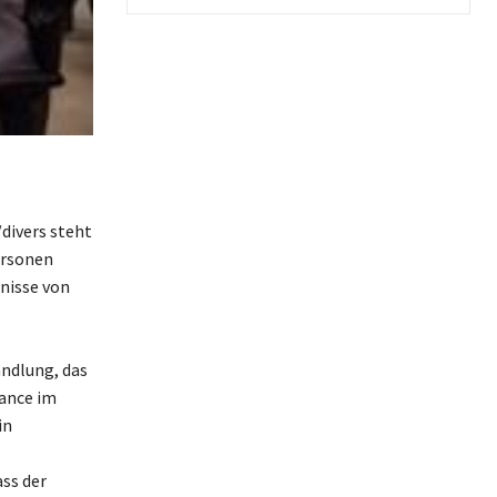
divers steht
ersonen
nisse von
andlung, das
hance im
in
ss der