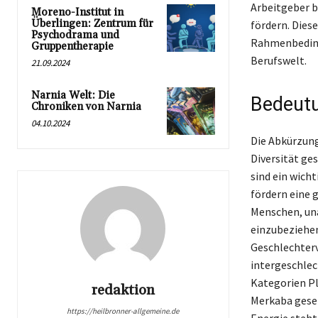
Arbeitgeber be
Moreno-Institut in
Überlingen: Zentrum für
fördern. Dies
Psychodrama und
Rahmenbedingu
Gruppentherapie
Berufswelt.
21.09.2024
Narnia Welt: Die
Bedeutu
Chroniken von Narnia
04.10.2024
Die Abkürzung
Diversität ge
sind ein wich
fördern eine 
Menschen, una
einzubeziehen
Geschlechterv
intergeschlec
Kategorien Pl
redaktion
Merkaba geseh
https://heilbronner-allgemeine.de
Energie steht