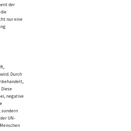
ment der
 die
ht nur eine
ung
ft,
wird. Durch
chbehandelt,
 Diese
ei, negative
e
, sondern
 der UN-
r Menschen