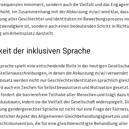
nsequenzen minimiert, sondern auch die Vielfalt und das Engage
rhöht. Im Zusammenhang mit der Abkürzung m/w/i wird klar, dass
ung aller Geschlechter und Identitäten im Bewerbungsprozess nic
twendigkeit ist, sondern auch einen bedeutenden Schritt in Richt
g am Arbeitsplatz darstellt.
keit der inklusiven Sprache
Sprache spielt eine entscheidende Rolle in der heutigen Gesellscha
Stellenausschreibungen, in denen die Abkürzung m/w/i verwendet 
satz werden nicht nur Geschlechteridentitäten sprachlich glei
rd auch ein Zeichen für Selbstbewusstsein und Motivation gesetzt.
fördert die barrierefreie Teilhabe aller Menschen und trägt dazu b
zubauen, indem sie die Vielfalt der Gesellschaft widerspiegelt. Di
ung gendergerechter Sprache ist nicht nur eine Frage der Fairness
ntlicher Aspekt des Allgemeinen Gleichbehandlungsgesetzes und
chtskonvention, die für eine gleichberechtigte Behandlung alle