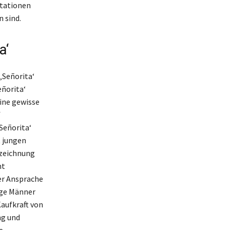
otationen
 sind.
a‘
‚Señorita‘
eñorita‘
eine gewisse
f
Señorita‘
t jungen
ezeichnung
mt
der Ansprache
nge Männer
Kaufkraft von
ng und
e