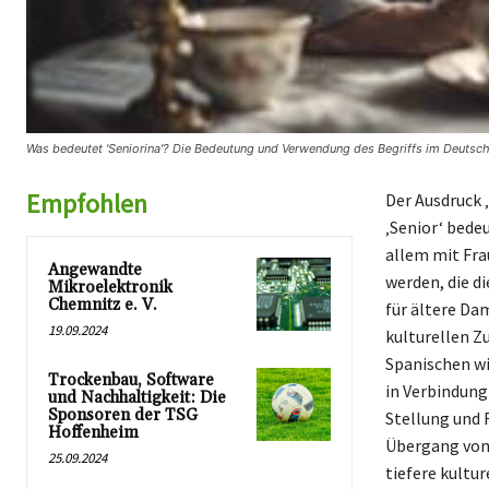
Was bedeutet 'Seniorina'? Die Bedeutung und Verwendung des Begriffs im Deutsch
Empfohlen
Der Ausdruck ‚
‚Senior‘ bede
allem mit Fra
Angewandte
werden, die d
Mikroelektronik
Chemnitz e. V.
für ältere Dam
19.09.2024
kulturellen Z
Spanischen wid
Trockenbau, Software
in Verbindung
und Nachhaltigkeit: Die
Sponsoren der TSG
Stellung und 
Hoffenheim
Übergang von ’
25.09.2024
tiefere kultu