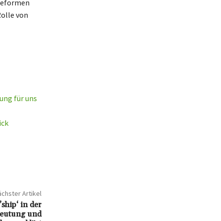
edeformen
Rolle von
ung für uns
ick
chster Artikel
ship‘ in der
deutung und