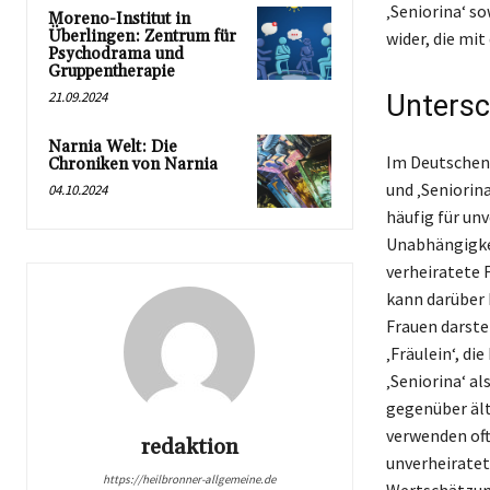
‚Seniorina‘ s
Moreno-Institut in
Überlingen: Zentrum für
wider, die mi
Psychodrama und
Gruppentherapie
21.09.2024
Untersch
Narnia Welt: Die
Im Deutschen 
Chroniken von Narnia
und ‚Seniorin
04.10.2024
häufig für un
Unabhängigkei
verheiratete 
kann darüber 
Frauen darste
‚Fräulein‘, d
‚Seniorina‘ a
gegenüber ält
verwenden oft
redaktion
unverheiratet
https://heilbronner-allgemeine.de
Wertschätzung