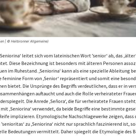
en | © Heilbronner Allgemeine)
Seniorina‘ leitet sich vom lateinischen Wort ’senior‘ ab, das ‚älter
utet. Diese Bezeichnung ist besonders mit älteren Personen assozi
uen im Ruhestand. ‚Seniorina‘ kann als eine spezielle Ableitung b
ie feminine Form von ‚Senior‘ repräsentiert und somit eine beson
en bietet. Die Ursprünge des Begriffs verdeutlichen, dass er in ve
usammenhängen auftaucht und auch die Rolle verheirateter Fraue
erspiegelt. Die Anrede ‚Señora‘, die für verheiratete Frauen steht
 mit ‚Seniorina‘ verwendet, da beide Begriffe eine bestimmte gesel
Reife implizieren. Etymologische Nachschlagewerke zeigen, dass 
senioritas‘ zu ‚Seniorina‘ nicht nur sprachlich faszinierend ist, s
relle Bedeutungen vermittelt. Daher spiegelt die Etymologie des B