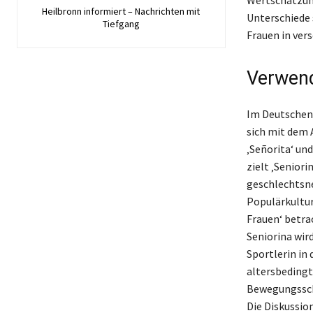
Heilbronn informiert – Nachrichten mit
Unterschiede 
Tiefgang
Frauen in ver
Verwend
Im Deutschen 
sich mit dem 
‚Señorita‘ un
zielt ‚Seniori
geschlechtsne
Populärkultur,
Frauen‘ betr
Seniorina wir
Sportlerin in 
altersbedingt
Bewegungssch
Die Diskussio