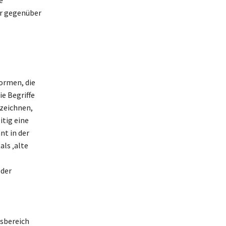
er gegenüber
formen, die
e Begriffe
ezeichnen,
itig eine
nt in der
als ‚alte
oder
tsbereich