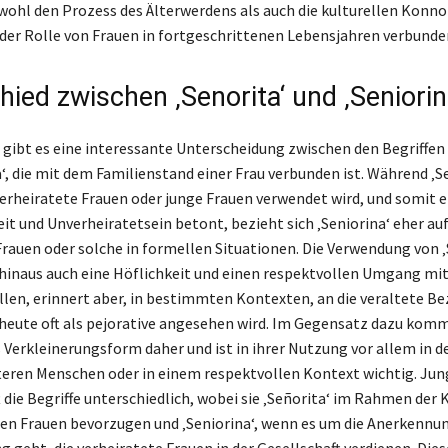
owohl den Prozess des Älterwerdens als auch die kulturellen Konn
t der Rolle von Frauen in fortgeschrittenen Lebensjahren verbunden
ied zwischen ‚Senorita‘ und ‚Seniorin
gibt es eine interessante Unterscheidung zwischen den Begriffen 
a‘, die mit dem Familienstand einer Frau verbunden ist. Während ‚S
verheiratete Frauen oder junge Frauen verwendet wird, und somit 
t und Unverheiratetsein betont, bezieht sich ‚Seniorina‘ eher au
Frauen oder solche in formellen Situationen. Die Verwendung von ‚
hinaus auch eine Höflichkeit und einen respektvollen Umgang mi
llen, erinnert aber, in bestimmten Kontexten, an die veraltete B
ie heute oft als pejorative angesehen wird. Im Gegensatz dazu kom
ls Verkleinerungsform daher und ist in ihrer Nutzung vor allem in 
eren Menschen oder in einem respektvollen Kontext wichtig. Ju
 die Begriffe unterschiedlich, wobei sie ‚Señorita‘ im Rahmen der 
en Frauen bevorzugen und ‚Seniorina‘, wenn es um die Anerkennu
 geht, die verheiratete Frauen in der Gesellschaft verdienen. Dies