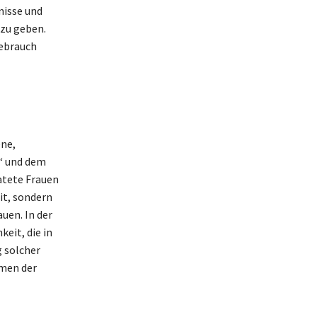
nisse und
zu geben.
gebrauch
ene,
a‘ und dem
ratete Frauen
it, sondern
uen. In der
eit, die in
g solcher
rmen der