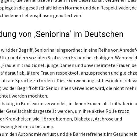
spiegeln die gesellschaftlichen Normen und den Respekt wider, d
schiedenen Lebensphasen geäußert wird.
ung von ‚Seniorina‘ im Deutschen
wird der Begriff ‚Seniorina‘ eingeordnet in eine Reihe von Anrede
Alter und dem sozialen Status von Frauen beschäftigen. Während di
d ‚Fräulein‘ traditionell junge Damen und unverheiratete Frauen b
na‘ darauf ab, ältere Frauen respektvoll anzusprechen und gleichze
utrale Sprache zu fördern. Diese Verwendung ist besonders releva
 wo der Begriff oft für Seniorinnen verwendet wird, die nicht mehr 
achtet werden möchten.
d häufig in Kontexten verwendet, in denen Frauen als Teilhaberin 
der Gesellschaft dargestellt werden, um ihre aktive Rolle trotz
er Krankheiten wie Hörproblemen, Diabetes, Arthrose und
wierigkeiten zu betonen.
n um den Autonomieverlust und die Barrierefreiheit im Gesundhei