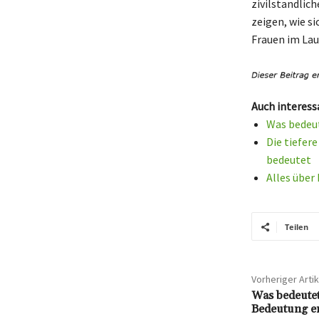
zivilstandlic
zeigen, wie si
Frauen im Lau
Auch interess
Was bedeut
Die tiefer
bedeutet
Alles über
Teilen
Vorheriger Artik
Was bedeutet
Bedeutung er