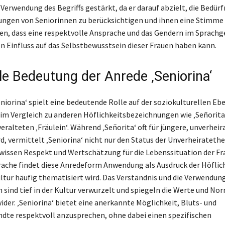
 Verwendung des Begriffs gestärkt, da er darauf abzielt, die Bedürf
ngen von Seniorinnen zu berücksichtigen und ihnen eine Stimme 
en, dass eine respektvolle Ansprache und das Gendern im Sprach
en Einfluss auf das Selbstbewusstsein dieser Frauen haben kann.
lle Bedeutung der Anrede ‚Seniorina‘
niorina‘ spielt eine bedeutende Rolle auf der soziokulturellen Eb
im Vergleich zu anderen Höflichkeitsbezeichnungen wie ‚Señorit
eralteten ‚Fräulein‘. Während ‚Señorita‘ oft für jüngere, unverhei
d, vermittelt ‚Seniorina‘ nicht nur den Status der Unverheiratethe
wissen Respekt und Wertschätzung für die Lebenssituation der Fra
ache findet diese Anredeform Anwendung als Ausdruck der Höflichk
ltur häufig thematisiert wird. Das Verständnis und die Verwendun
sind tief in der Kultur verwurzelt und spiegeln die Werte und No
ider. ‚Seniorina‘ bietet eine anerkannte Möglichkeit, Bluts- und
dte respektvoll anzusprechen, ohne dabei einen spezifischen