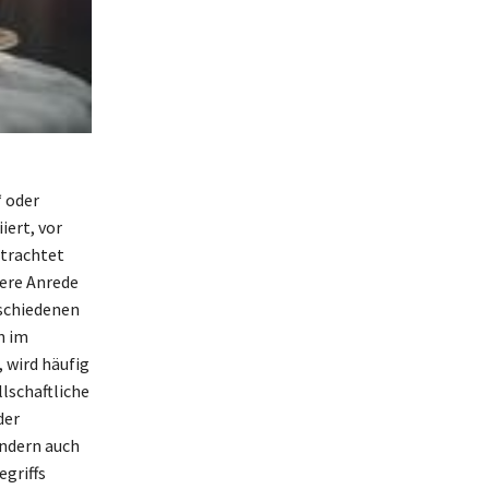
‘ oder
iert, vor
etrachtet
dere Anrede
rschiedenen
n im
, wird häufig
lschaftliche
der
ondern auch
egriffs