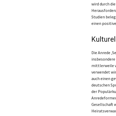
wird durch die
Herausforderu
Studien beleg
einen positiv
Kulture
Die Anrede ‚Se
insbesondere 
mittlerweile v
verwendet wir
auch einen ge
deutschen Spr
der Populärku
Anredeformen 
Gesellschaft w
Heiratsverwan