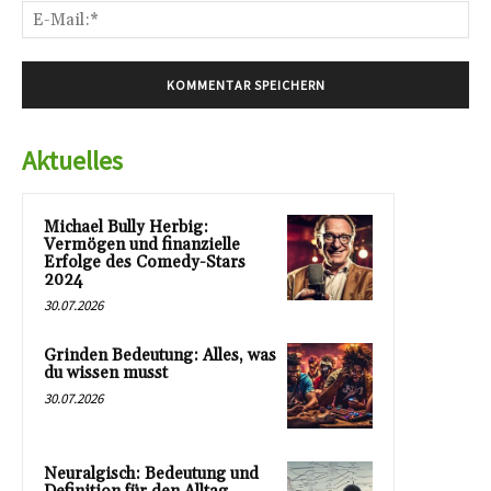
E-
Mai
Aktuelles
Michael Bully Herbig:
Vermögen und finanzielle
Erfolge des Comedy-Stars
2024
30.07.2026
Grinden Bedeutung: Alles, was
du wissen musst
30.07.2026
Neuralgisch: Bedeutung und