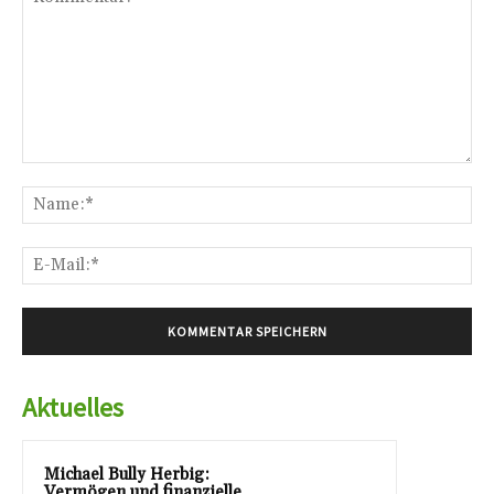
Kommentar:
Na
E-
Mai
Aktuelles
Michael Bully Herbig:
Vermögen und finanzielle