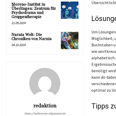
Übersichtlich
Moreno-Institut in
Überlingen: Zentrum für
Psychodrama und
Gruppentherapie
Lösunge
21.09.2024
Um Lösungen f
Narnia Welt: Die
Möglichkeit, u
Chroniken von Narnia
Buchstaben un
04.10.2024
wie wortkreuz
alphabetisch 
Ergebnissuche 
benötigt wird
kann dir dabe
verschiedener
optimal zu lö
Tipps z
redaktion
https://heilbronner-allgemeine.de