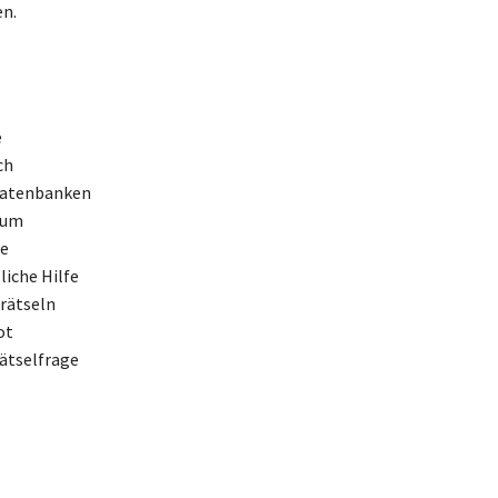
en.
e
ch
-Datenbanken
 um
te
liche Hilfe
trätseln
ot
ätselfrage