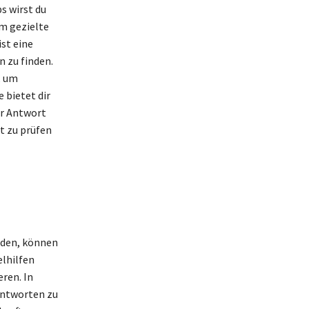
s wirst du
m gezielte
st eine
 zu finden.
, um
 bietet dir
er Antwort
t zu prüfen
nden, können
elhilfen
eren. In
Antworten zu