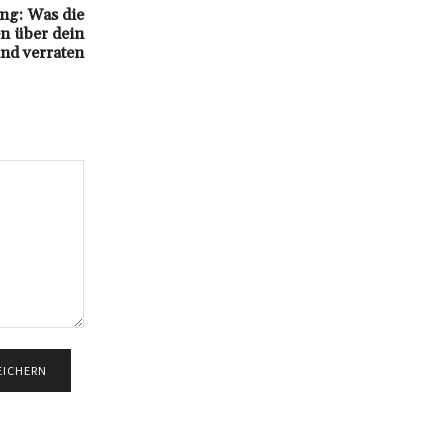
ng: Was die
en über dein
and verraten