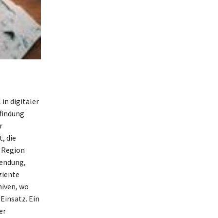
in digitaler
ffindung
r
, die
h Region
wendung,
ziente
hiven, wo
Einsatz. Ein
er