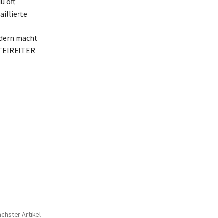
u oft
illierte
ndern macht
RTEIREITER
chster Artikel