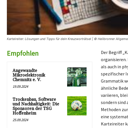
Karteireiter: Lösungen und Tipps für dein Kreuzworträtsel | © Heilbronner Allgeme
Empfohlen
Der Begriff „
organisieren. 
als auch in p
Angewandte
spezifischer 
Mikroelektronik
Chemnitz e. V.
Grammatik wer
19.09.2024
ähnliche Bede
variieren, ble
Trockenbau, Software
sondern sind 
und Nachhaltigkeit: Die
Sponsoren der TSG
Methoden zur 
Hoffenheim
eine systemat
25.09.2024
Karteireiter 