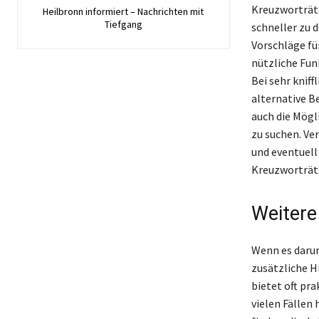
Kreuzworträts
Heilbronn informiert – Nachrichten mit
Tiefgang
schneller zu 
Vorschläge fü
nützliche Fun
Bei sehr kniff
alternative B
auch die Mögl
zu suchen. Ve
und eventuell
Kreuzworträts
Weitere
Wenn es darum
zusätzliche H
bietet oft pra
vielen Fällen