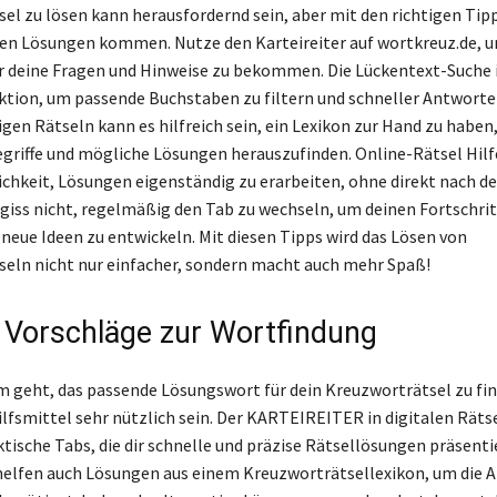
el zu lösen kann herausfordernd sein, aber mit den richtigen Tipp
den Lösungen kommen. Nutze den Karteireiter auf wortkreuz.de, u
r deine Fragen und Hinweise zu bekommen. Die Lückentext-Suche i
ktion, um passende Buchstaben zu filtern und schneller Antworten
ligen Rätseln kann es hilfreich sein, ein Lexikon zur Hand zu haben
egriffe und mögliche Lösungen herauszufinden. Online-Rätsel Hilfe
ichkeit, Lösungen eigenständig zu erarbeiten, ohne direkt nach d
rgiss nicht, regelmäßig den Tab zu wechseln, um deinen Fortschrit
 neue Ideen zu entwickeln. Mit diesen Tipps wird das Lösen von
eln nicht nur einfacher, sondern macht auch mehr Spaß!
 Vorschläge zur Wortfindung
 geht, das passende Lösungswort für dein Kreuzworträtsel zu fi
ilfsmittel sehr nützlich sein. Der KARTEIREITER in digitalen Räts
ktische Tabs, die dir schnelle und präzise Rätsellösungen präsenti
 helfen auch Lösungen aus einem Kreuzworträtsellexikon, um die 