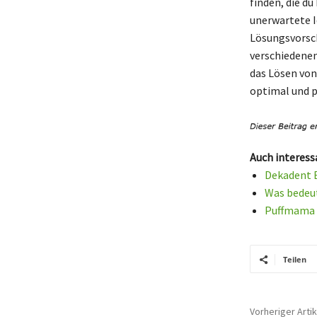
finden, die d
unerwartete I
Lösungsvorsch
verschiedenen
das Lösen von
optimal und p
Auch interess
Dekadent B
Was bedeut
Puffmama B
Teilen
Vorheriger Artik