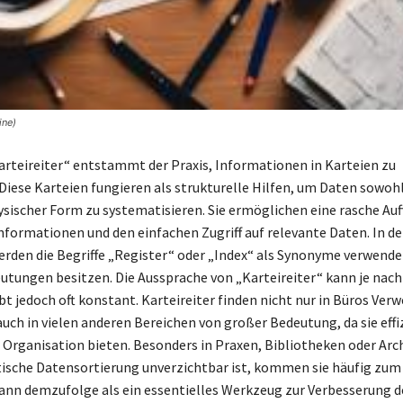
ine)
Karteireiter“ entstammt der Praxis, Informationen in Karteien zu
Diese Karteien fungieren als strukturelle Hilfen, um Daten sowohl 
hysischer Form zu systematisieren. Sie ermöglichen eine rasche Au
Informationen und den einfachen Zugriff auf relevante Daten. In de
den die Begriffe „Register“ oder „Index“ als Synonyme verwendet
utungen besitzen. Die Aussprache von „Karteireiter“ kann je nac
ibt jedoch oft konstant. Karteireiter finden nicht nur in Büros Ver
auch in vielen anderen Bereichen von großer Bedeutung, da sie effi
Organisation bieten. Besonders in Praxen, Bibliotheken oder Arc
ische Datensortierung unverzichtbar ist, kommen sie häufig zum 
kann demzufolge als ein essentielles Werkzeug zur Verbesserung d